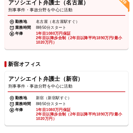
アソシエイト弁護士（名古屋）
刑事事件・事故分野を中心に活動
弁護士・税理士
勤務地
名古屋（名古屋駅すぐ）
業務時間
8時50分スタート
費用
年俸
1年目1080万円保証
2年目以降歩合制（2年目以降平均1890万円/最小
1020万円）
グループ案内
新宿オフィス
求人採用
アソシエイト弁護士（新宿）
お知らせ
刑事事件・事故分野を中心に活動
勤務地
新宿（新宿駅すぐ）
特設サイト
業務時間
8時50分スタート
年俸
1年目1080万円保証
2年目以降歩合制（2年目以降平均1890万円/最小
1020万円）
相談先情報サイト