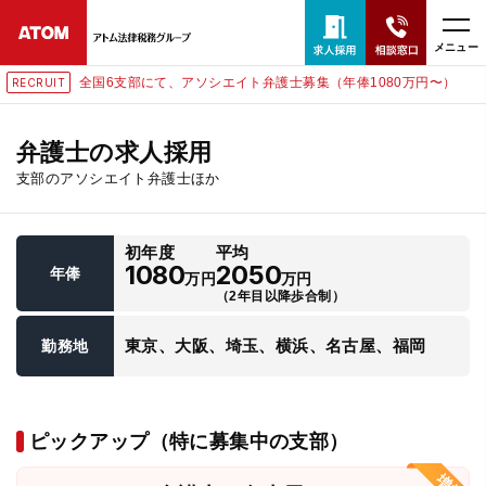
メニュー
全国6支部にて、アソシエイト弁護士募集（年俸1080万円〜）
RECRUIT
24時間365日全国対応
無料相談窓口はこちら
弁護士の求人採用
支部のアソシエイト弁護士ほか
電話・LINE・メールで相談予約受付中
初年度
平均
ホーム
1080
2050
年俸
万円
万円
（2年目以降歩合制）
取扱分野
東京、大阪、埼玉、横浜、名古屋、福岡
勤務地
解決実績
ピックアップ（特に募集中の支部）
アクセス