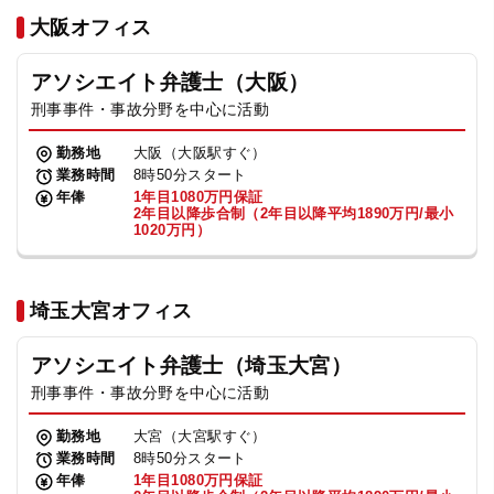
法人グループ
大阪オフィス
アソシエイト弁護士（大阪）
プライバシーポリシー
利用規約
内部通報
お役立ち
刑事事件・事故分野を中心に活動
TikTok受賞
定義集
動画集
勤務地
大阪（大阪駅すぐ）
業務時間
8時50分スタート
年俸
1年目1080万円保証
2年目以降歩合制（2年目以降平均1890万円/最小
1020万円）
埼玉大宮オフィス
アソシエイト弁護士（埼玉大宮）
刑事事件・事故分野を中心に活動
勤務地
大宮（大宮駅すぐ）
業務時間
8時50分スタート
年俸
1年目1080万円保証