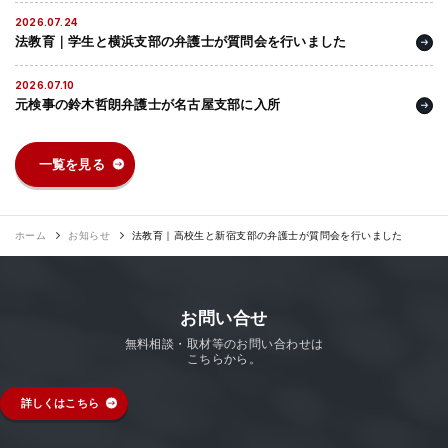
法人グループ
2026.07.24
法教育｜学生と横浜支部の弁護士が質問会を行いました
プライバシーポリシー
利用規約
内部通報
お役立ち
2026.07.10
元検事の鈴木哲朗弁護士が名古屋支部に入所
TikTok受賞
定義集
動画集
一覧を見る
ホーム
お知らせ
法教育｜高校生と新宿支部の弁護士が質問会を行いました
お問い合せ
無料相談・取材等のお問い合わせは
こちらから。
詳しくはこちら