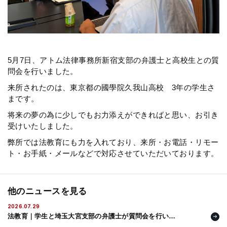
弁護士・税理士
費用
5月7日、アトム法律事務所新宿支部の弁護士と高校生との質
問会を行いました。
グループ案内
来所されたのは、東京都の國學院久我山高校 3年の学生さ
まです。
求人採用
将来の夢の為に少しでもお力添えができればと思い、お引き
受けいたしました。
弊所では法教育にも力を入れており、来所・お電話・リモー
お知らせ
ト・お手紙・メールなどで対応させていただいております。
特設サイト
他のニュースを見る
相談先情報サイト
2026.07.29
法教育｜学生と埼玉大宮支部の弁護士が質問会を行いま
した