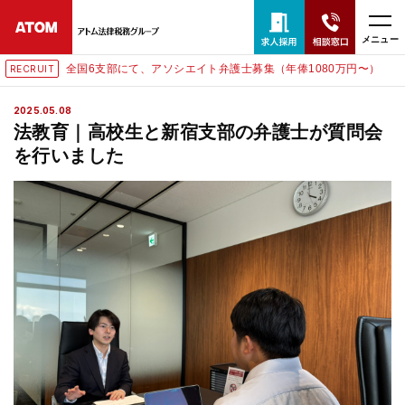
メニュー
全国6支部にて、アソシエイト弁護士募集（年俸1080万円〜）
RECRUIT
24時間365日全国対応
2025.05.08
無料相談窓口はこちら
法教育｜高校生と新宿支部の弁護士が質問会
を行いました
電話・LINE・メールで相談予約受付中
ホーム
取扱分野
解決実績
アクセス