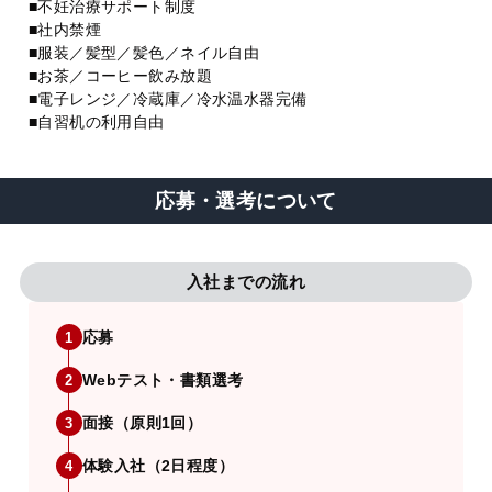
■不妊治療サポート制度
■社内禁煙
■服装／髪型／髪色／ネイル自由
■お茶／コーヒー飲み放題
■電子レンジ／冷蔵庫／冷水温水器完備
■自習机の利用自由
応募・選考について
入社までの流れ
応募
1
Webテスト・書類選考
2
面接（原則1回）
3
体験入社（2日程度）
4