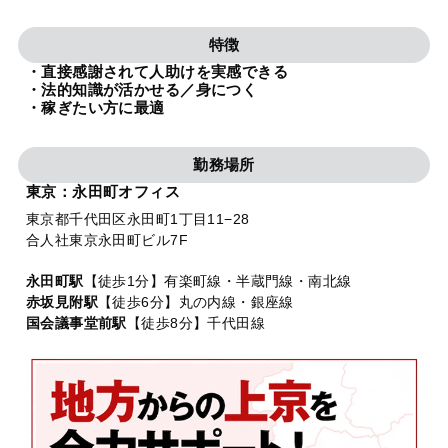
法人グループ
特徴
・直接感謝されて人助けを実感できる
プライバシーポリシー
利用規約
内部通報
お役立ち
・法的知識が活かせる／身につく
・稼ぎたい方に最適
TikTok受賞
定義集
動画集
勤務場所
東京：永田町オフィス
東京都千代田区永田町1丁目11−28
合人社東京永田町ビル7F
永田町駅
【徒歩1分】有楽町線・半蔵門線・南北線
赤坂見附駅
【徒歩6分】丸の内線・銀座線
国会議事堂前駅
【徒歩8分】千代田線