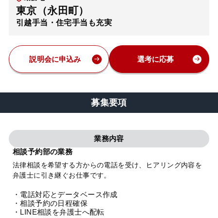
東京（永田町）
弁護士・税理士
引越手当・住宅手当も充実
費用
説明会に申込み
選考に応募
グループ案内
募集要項
求人採用
業務内容
お知らせ
相談予約部の業務
法律相談を希望する方からの電話を受け、ヒアリング内容を
特設サイト
弁護士に引き継ぐお仕事です。
・電話対応とデータベース作成
相談先情報サイト
・相談予約の日程確保
・LINE相談を弁護士へ配転