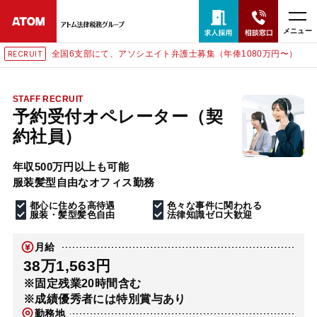
メニュー
全国6支部にて、アソシエイト弁護士募集（年俸1080万円〜）
RUIT
RECR
24時間365日全国対応
無料相談窓口はこちら
STAFF RECRUIT
予約受付オペレーター（契
電話・LINE・メールで相談予約受付中
約社員）
年収500万円以上も可能
ホーム
服装髪型自由なオフィス勤務
都心に住める高待遇
色々な事件に関われる
取扱分野
服装・髪型髪色自由
法律知識ゼロ大歓迎
月給
解決実績
38万1,563円
※固定残業20時間含む
※成績優秀者には特別賞与あり
アクセス
勤務地