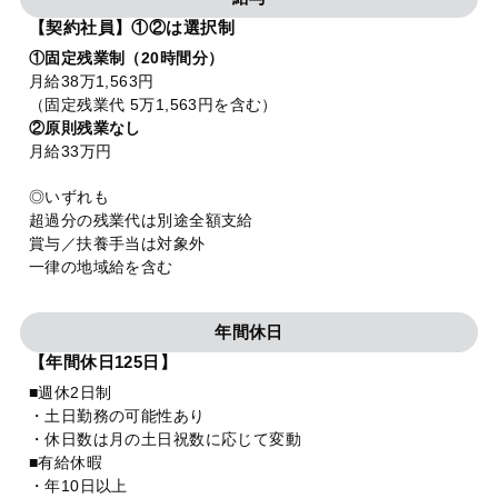
【契約社員】①②は選択制
①固定残業制（20時間分）
月給38万1,563円
（固定残業代 5万1,563円を含む）
②原則残業なし
月給33万円
◎いずれも
超過分の残業代は別途全額支給
賞与／扶養手当は対象外
一律の地域給を含む
年間休日
【年間休日125日】
■週休2日制
・土日勤務の可能性あり
・休日数は月の土日祝数に応じて変動
■有給休暇
・年10日以上