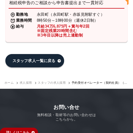
相続税申告のご相談から申告書提出まで一貫対応
勤務地
永田町（永田町駅・赤坂見附駅すぐ）
業務時間
8時50分～18時00分（週休2日制）
給与
月給34万6,875円＋賞与年2回
※固定残業20時間含む
※3年目以降は売上連動制
スタッフ求人一覧に戻る
ホーム
求人採用
スタッフの求人採用
予約受付オペレーター（契約社員）（永
田町7F）｜求人採用
お問い合せ
無料相談・取材等のお問い合わせは
こちらから。
詳しくはこちら