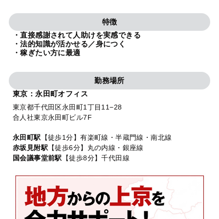
法人グループ
特徴
・直接感謝されて人助けを実感できる
プライバシーポリシー
利用規約
内部通報
お役立ち
・法的知識が活かせる／身につく
・稼ぎたい方に最適
TikTok受賞
定義集
動画集
勤務場所
東京：永田町オフィス
東京都千代田区永田町1丁目11−28
合人社東京永田町ビル7F
永田町駅
【徒歩1分】有楽町線・半蔵門線・南北線
赤坂見附駅
【徒歩6分】丸の内線・銀座線
国会議事堂前駅
【徒歩8分】千代田線