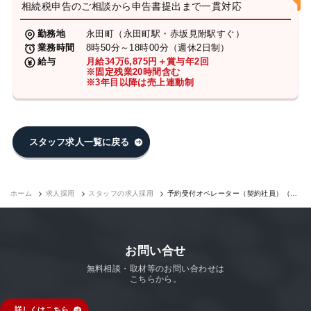
相続税申告のご相談から申告書提出まで一貫対応
勤務地
永田町（永田町駅・赤坂見附駅すぐ）
業務時間
8時50分～18時00分（週休2日制）
給与
月給34万6,875円＋賞与年2回
※固定残業20時間含む
※3年目以降は売上連動制
スタッフ求人一覧に戻る
ホーム
求人採用
スタッフの求人採用
予約受付オペレーター（契約社員）（永
田町7F）｜求人採用
お問い合せ
無料相談・取材等のお問い合わせは
こちらから。
詳しくはこちら