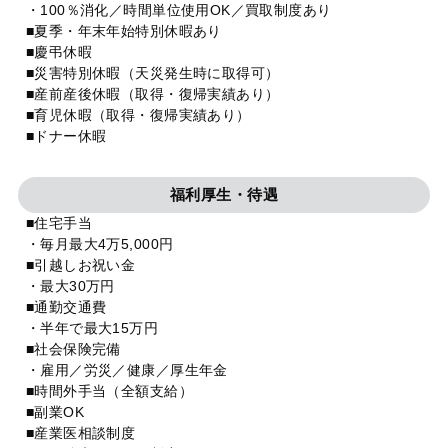
・100％消化／時間単位使用OK／買取制度あり
■夏季・年末年始特別休暇あり
■慶弔休暇
■災害特別休暇（天災発生時に取得可）
■産前産後休暇（取得・復帰実績あり）
■育児休暇（取得・復帰実績あり）
■ドナー休暇
福利厚生・待遇
■住宅手当
・毎月最大4万5,000円
■引越しお祝い金
・最大30万円
■通勤交通費
・半年で最大15万円
■社会保険完備
・雇用／労災／健康／厚生年金
■時間外手当（全額支給）
■副業OK
■産業医相談制度