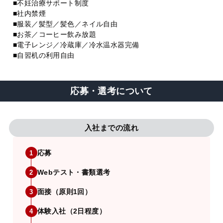
■不妊治療サポート制度
■社内禁煙
■服装／髪型／髪色／ネイル自由
■お茶／コーヒー飲み放題
■電子レンジ／冷蔵庫／冷水温水器完備
■自習机の利用自由
応募・選考について
入社までの流れ
応募
1
Webテスト・書類選考
2
面接（原則1回）
3
体験入社（2日程度）
4