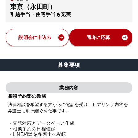
東京（永田町）
弁護士・税理士
引越手当・住宅手当も充実
費用
説明会に申込み
選考に応募
グループ案内
募集要項
求人採用
業務内容
お知らせ
相談予約部の業務
法律相談を希望する方からの電話を受け、ヒアリング内容を
特設サイト
弁護士に引き継ぐお仕事です。
・電話対応とデータベース作成
相談先情報サイト
・相談予約の日程確保
・LINE相談を弁護士へ配転