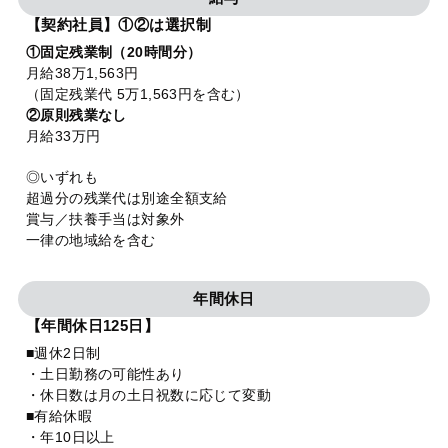
【契約社員】①②は選択制
①固定残業制（20時間分）
月給38万1,563円
（固定残業代 5万1,563円を含む）
②原則残業なし
月給33万円
◎いずれも
超過分の残業代は別途全額支給
賞与／扶養手当は対象外
一律の地域給を含む
年間休日
【年間休日125日】
■週休2日制
・土日勤務の可能性あり
・休日数は月の土日祝数に応じて変動
■有給休暇
・年10日以上