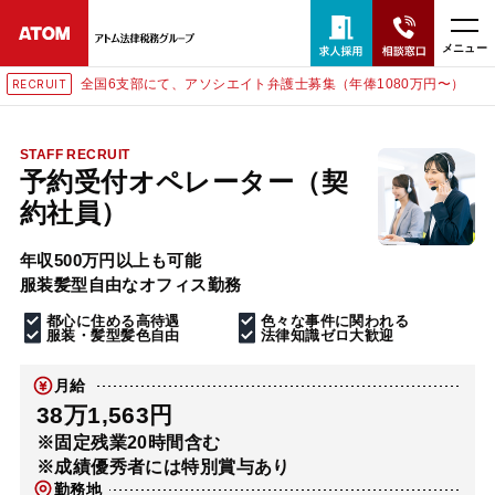
メニュー
全国6支部にて、アソシエイト弁護士募集（年俸1080万円〜）
RECRUIT
24時間365日全国対応
無料相談窓口はこちら
STAFF RECRUIT
予約受付オペレーター（契
電話・LINE・メールで相談予約受付中
約社員）
年収500万円以上も可能
ホーム
服装髪型自由なオフィス勤務
都心に住める高待遇
色々な事件に関われる
取扱分野
服装・髪型髪色自由
法律知識ゼロ大歓迎
月給
解決実績
38万1,563円
※固定残業20時間含む
※成績優秀者には特別賞与あり
アクセス
勤務地