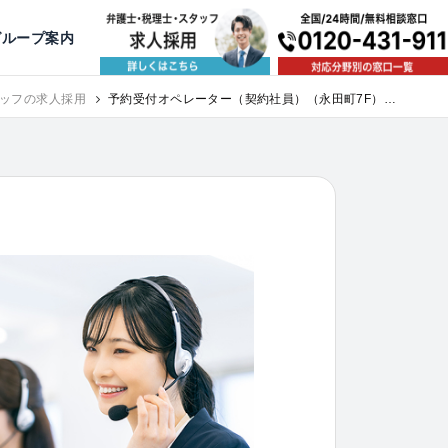
出版・寄稿
名古屋
京都
公益活動
大阪
神戸
福岡
グループ案内
相談予約スタッフ募集（月給38万以上）
ッフの求人採用
予約受付オペレーター（契約社員）（永田町7F）｜
求人採用