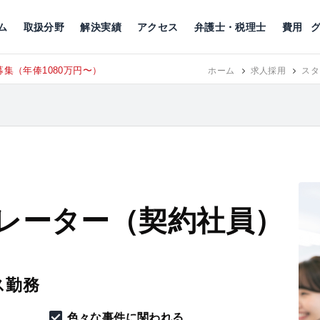
川
相続税
企業理念
丸の内
刑事事件
刑事事件
女性トラブル
代表挨拶
新宿
交通事故
交通事故
北千住
グループ概要
一般民事
相続税
相続税
横浜
出演・監修
離婚
沿革・組織
静岡
ム
取扱分野
解決実績
アクセス
弁護士・税理士
費用
集（年俸1080万円〜）
東京にて、
ホーム
RECRUIT
求人採用
スタ
レーター（契約社員）
ス勤務
色々な事件に関われる