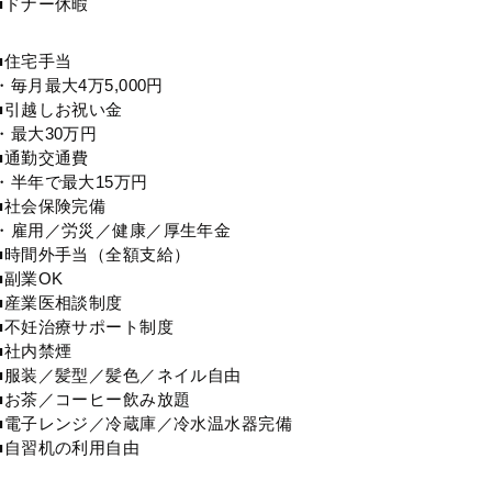
■ドナー休暇
■住宅手当
・毎月最大4万5,000円
■引越しお祝い金
・最大30万円
■通勤交通費
・半年で最大15万円
■社会保険完備
・雇用／労災／健康／厚生年金
■時間外手当（全額支給）
■副業OK
■産業医相談制度
■不妊治療サポート制度
■社内禁煙
■服装／髪型／髪色／ネイル自由
■お茶／コーヒー飲み放題
■電子レンジ／冷蔵庫／冷水温水器完備
■自習机の利用自由