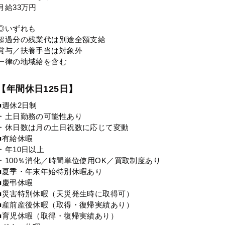
月給33万円
◎いずれも
超過分の残業代は別途全額支給
賞与／扶養手当は対象外
一律の地域給を含む
【年間休日125日】
■週休2日制
・土日勤務の可能性あり
・休日数は月の土日祝数に応じて変動
■有給休暇
・年10日以上
・100％消化／時間単位使用OK／買取制度あり
■夏季・年末年始特別休暇あり
■慶弔休暇
■災害特別休暇（天災発生時に取得可）
■産前産後休暇（取得・復帰実績あり）
■育児休暇（取得・復帰実績あり）