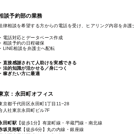
相談予約部の業務
法律相談を希望する方からの電話を受け、ヒアリング内容を弁護
・電話対応とデータベース作成
・相談予約の日程確保
・LINE相談を弁護士へ配転
・直接感謝されて人助けを実感できる
・法的知識が活かせる／身につく
・稼ぎたい方に最適
東京：永田町オフィス
東京都千代田区永田町1丁目11−28
合人社東京永田町ビル7F
永田町駅
【徒歩1分】有楽町線・半蔵門線・南北線
赤坂見附駅
【徒歩6分】丸の内線・銀座線