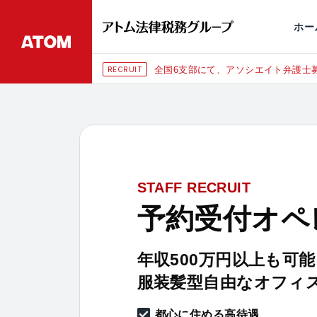
永田町
仙台
埼玉大宮
刑事事件
千葉
交通事故
市
ホー
全国6支部にて、アソシエイト弁護士募
RECRUIT
STAFF RECRUIT
予約受付オペ
年収500万円以上も可能
服装髪型自由なオフィ
都心に住める高待遇