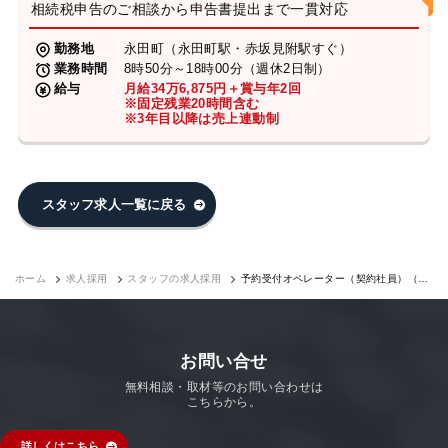
相続税申告のご相談から申告書提出まで一貫対応
勤務地
永田町（永田町駅・赤坂見附駅すぐ）
業務時間
8時50分～18時00分（週休2日制）
給与
月給34万6,875円＋賞与年2回
※固定残業20時間含む
※3年目以降は売上連動制
スタッフ求人一覧に戻る
ホーム
求人採用
スタッフの求人採用
予約受付オペレーター（契約社員）（永
田町7F）｜求人採用
お問い合せ
無料相談・取材等のお問い合わせは
こちらから。
詳しくはこちら