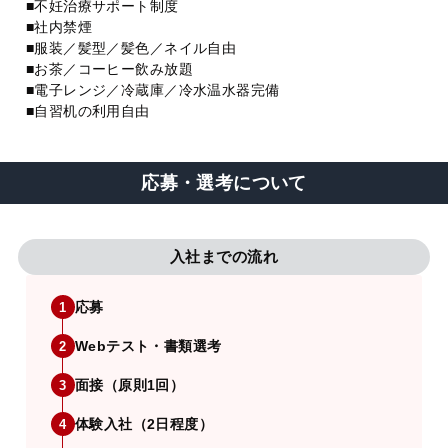
■不妊治療サポート制度
■社内禁煙
■服装／髪型／髪色／ネイル自由
■お茶／コーヒー飲み放題
■電子レンジ／冷蔵庫／冷水温水器完備
■自習机の利用自由
応募・選考について
入社までの流れ
応募
1
Webテスト・書類選考
2
面接（原則1回）
3
体験入社（2日程度）
4