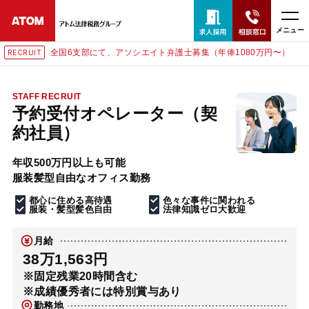
メニュー
全国6支部にて、アソシエイト弁護士募集（年俸1080万円〜）
RECRUIT
24時間365日全国対応
無料相談窓口はこちら
STAFF RECRUIT
予約受付オペレーター（契
電話・LINE・メールで相談予約受付中
約社員）
年収500万円以上も可能
ホーム
服装髪型自由なオフィス勤務
都心に住める高待遇
色々な事件に関われる
取扱分野
服装・髪型髪色自由
法律知識ゼロ大歓迎
月給
解決実績
38万1,563円
※固定残業20時間含む
※成績優秀者には特別賞与あり
アクセス
勤務地