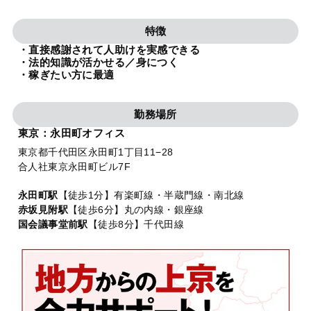
法人グループ
特徴
・直接感謝されて人助けを実感できる
プライバシーポリシー
利用規約
内部通報
お役立ち
・法的知識が活かせる／身につく
・稼ぎたい方に最適
TikTok受賞
定義集
動画集
勤務場所
東京：永田町オフィス
東京都千代田区永田町1丁目11−28
合人社東京永田町ビル7F
永田町駅
【徒歩1分】有楽町線・半蔵門線・南北線
赤坂見附駅
【徒歩6分】丸の内線・銀座線
国会議事堂前駅
【徒歩8分】千代田線