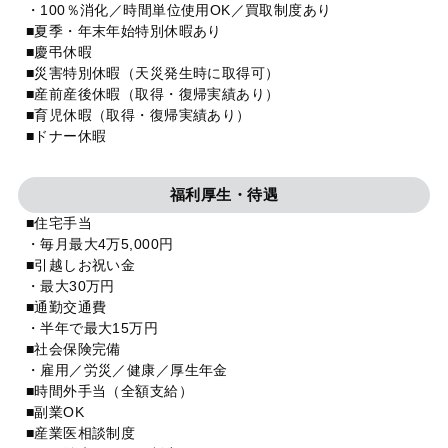
・100％消化／時間単位使用OK／買取制度あり
■夏季・年末年始特別休暇あり
■慶弔休暇
■災害特別休暇（天災発生時に取得可）
■産前産後休暇（取得・復帰実績あり）
■育児休暇（取得・復帰実績あり）
■ドナー休暇
福利厚生・待遇
■住宅手当
・毎月最大4万5,000円
■引越しお祝い金
・最大30万円
■通勤交通費
・半年で最大15万円
■社会保険完備
・雇用／労災／健康／厚生年金
■時間外手当（全額支給）
■副業OK
■産業医相談制度