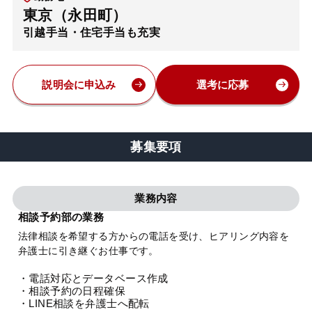
東京（永田町）
弁護士・税理士
引越手当・住宅手当も充実
費用
説明会に申込み
選考に応募
グループ案内
募集要項
求人採用
業務内容
お知らせ
相談予約部の業務
法律相談を希望する方からの電話を受け、ヒアリング内容を
特設サイト
弁護士に引き継ぐお仕事です。
・電話対応とデータベース作成
相談先情報サイト
・相談予約の日程確保
・LINE相談を弁護士へ配転