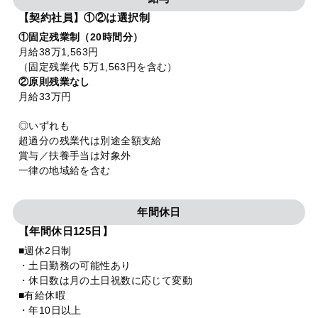
【契約社員】①②は選択制
①固定残業制（20時間分）
月給38万1,563円
（固定残業代 5万1,563円を含む）
②原則残業なし
月給33万円
◎いずれも
超過分の残業代は別途全額支給
賞与／扶養手当は対象外
一律の地域給を含む
年間休日
【年間休日125日】
■週休2日制
・土日勤務の可能性あり
・休日数は月の土日祝数に応じて変動
■有給休暇
・年10日以上