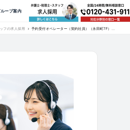
出版・寄稿
名古屋
京都
公益活動
大阪
神戸
福岡
グループ案内
ッフの求人採用
予約受付オペレーター（契約社員）（永田町7F）｜
求人採用