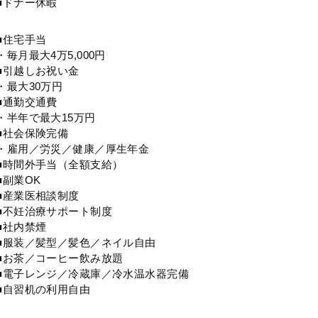
■ドナー休暇
■住宅手当
・毎月最大4万5,000円
■引越しお祝い金
・最大30万円
■通勤交通費
・半年で最大15万円
■社会保険完備
・雇用／労災／健康／厚生年金
■時間外手当（全額支給）
■副業OK
■産業医相談制度
■不妊治療サポート制度
■社内禁煙
■服装／髪型／髪色／ネイル自由
■お茶／コーヒー飲み放題
■電子レンジ／冷蔵庫／冷水温水器完備
■自習机の利用自由