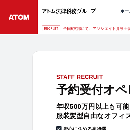
永田町
仙台
埼玉大宮
刑事事件
千葉
交通事故
市
ホー
80万円〜）
東京にて、相談予約ス
RECRUIT
STAFF RECRUIT
予約受付オペ
年収500万円以上も可能
服装髪型自由なオフィ
都心に住める高待遇