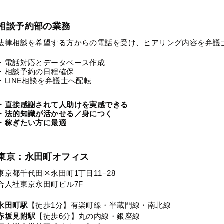
相談予約部の業務
法律相談を希望する方からの電話を受け、ヒアリング内容を弁護
・電話対応とデータベース作成
・相談予約の日程確保
・LINE相談を弁護士へ配転
・直接感謝されて人助けを実感できる
・法的知識が活かせる／身につく
・稼ぎたい方に最適
東京：永田町オフィス
東京都千代田区永田町1丁目11−28
合人社東京永田町ビル7F
永田町駅
【徒歩1分】有楽町線・半蔵門線・南北線
赤坂見附駅
【徒歩6分】丸の内線・銀座線