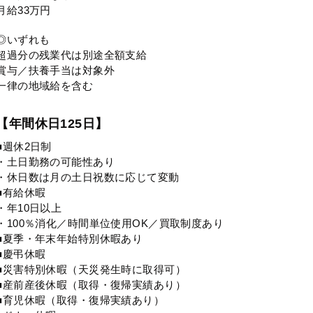
月給33万円
◎いずれも
超過分の残業代は別途全額支給
賞与／扶養手当は対象外
一律の地域給を含む
【年間休日125日】
■週休2日制
・土日勤務の可能性あり
・休日数は月の土日祝数に応じて変動
■有給休暇
・年10日以上
・100％消化／時間単位使用OK／買取制度あり
■夏季・年末年始特別休暇あり
■慶弔休暇
■災害特別休暇（天災発生時に取得可）
■産前産後休暇（取得・復帰実績あり）
■育児休暇（取得・復帰実績あり）