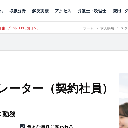
川
相続税
企業理念
丸の内
刑事事件
刑事事件
女性トラブル
代表挨拶
新宿
交通事故
交通事故
北千住
グループ概要
一般民事
相続税
相続税
横浜
出演・監修
離婚
沿革・組織
静岡
ム
取扱分野
解決実績
アクセス
弁護士・税理士
費用
タッフ募集（月給38万以上）
ホーム
求人採用
スタ
レーター（契約社員）
ス勤務
色々な事件に関われる