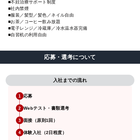
■不妊治療サポート制度
■社内禁煙
■服装／髪型／髪色／ネイル自由
■お茶／コーヒー飲み放題
■電子レンジ／冷蔵庫／冷水温水器完備
■自習机の利用自由
応募・選考について
入社までの流れ
応募
1
Webテスト・書類選考
2
面接（原則1回）
3
体験入社（2日程度）
4