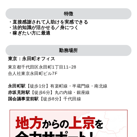
法人グループ
特徴
・直接感謝されて人助けを実感できる
プライバシーポリシー
利用規約
内部通報
お役立ち
・法的知識が活かせる／身につく
・稼ぎたい方に最適
TikTok受賞
定義集
動画集
勤務場所
東京：永田町オフィス
東京都千代田区永田町1丁目11−28
合人社東京永田町ビル7F
永田町駅
【徒歩1分】有楽町線・半蔵門線・南北線
赤坂見附駅
【徒歩6分】丸の内線・銀座線
国会議事堂前駅
【徒歩8分】千代田線