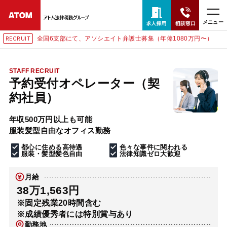
メニュー
全国6支部にて、アソシエイト弁護士募集（年俸1080万円〜）
RECRUIT
24時間365日全国対応
無料相談窓口はこちら
STAFF RECRUIT
予約受付オペレーター（契
電話・LINE・メールで相談予約受付中
約社員）
年収500万円以上も可能
ホーム
服装髪型自由なオフィス勤務
都心に住める高待遇
色々な事件に関われる
取扱分野
服装・髪型髪色自由
法律知識ゼロ大歓迎
月給
解決実績
38万1,563円
※固定残業20時間含む
※成績優秀者には特別賞与あり
アクセス
勤務地