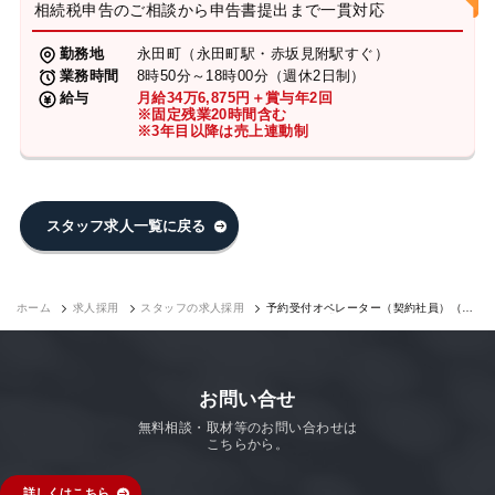
相続税申告のご相談から申告書提出まで一貫対応
勤務地
永田町（永田町駅・赤坂見附駅すぐ）
業務時間
8時50分～18時00分（週休2日制）
給与
月給34万6,875円＋賞与年2回
※固定残業20時間含む
※3年目以降は売上連動制
スタッフ求人一覧に戻る
ホーム
求人採用
スタッフの求人採用
予約受付オペレーター（契約社員）（永
田町7F）｜求人採用
お問い合せ
無料相談・取材等のお問い合わせは
こちらから。
詳しくはこちら