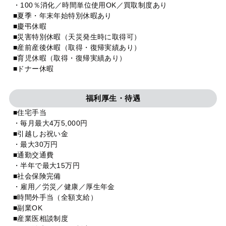
・100％消化／時間単位使用OK／買取制度あり
■夏季・年末年始特別休暇あり
■慶弔休暇
■災害特別休暇（天災発生時に取得可）
■産前産後休暇（取得・復帰実績あり）
■育児休暇（取得・復帰実績あり）
■ドナー休暇
福利厚生・待遇
■住宅手当
・毎月最大4万5,000円
■引越しお祝い金
・最大30万円
■通勤交通費
・半年で最大15万円
■社会保険完備
・雇用／労災／健康／厚生年金
■時間外手当（全額支給）
■副業OK
■産業医相談制度