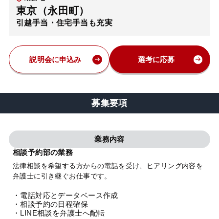
東京（永田町）
弁護士・税理士
引越手当・住宅手当も充実
費用
説明会に申込み
選考に応募
グループ案内
募集要項
求人採用
業務内容
お知らせ
相談予約部の業務
法律相談を希望する方からの電話を受け、ヒアリング内容を
特設サイト
弁護士に引き継ぐお仕事です。
・電話対応とデータベース作成
相談先情報サイト
・相談予約の日程確保
・LINE相談を弁護士へ配転