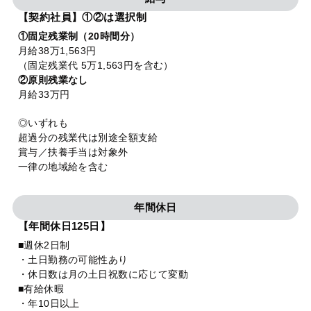
【契約社員】①②は選択制
①固定残業制（20時間分）
月給38万1,563円
（固定残業代 5万1,563円を含む）
②原則残業なし
月給33万円
◎いずれも
超過分の残業代は別途全額支給
賞与／扶養手当は対象外
一律の地域給を含む
年間休日
【年間休日125日】
■週休2日制
・土日勤務の可能性あり
・休日数は月の土日祝数に応じて変動
■有給休暇
・年10日以上