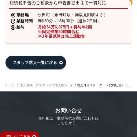
相続税申告のご相談から申告書提出まで一貫対応
勤務地
永田町（永田町駅・赤坂見附駅すぐ）
業務時間
8時50分～18時00分（週休2日制）
給与
月給34万6,875円＋賞与年2回
※固定残業20時間含む
※3年目以降は売上連動制
スタッフ求人一覧に戻る
ホーム
求人採用
スタッフの求人採用
予約受付オペレーター（契約社員）（永
田町7F）｜求人採用
お問い合せ
無料相談・取材等のお問い合わせは
こちらから。
詳しくはこちら