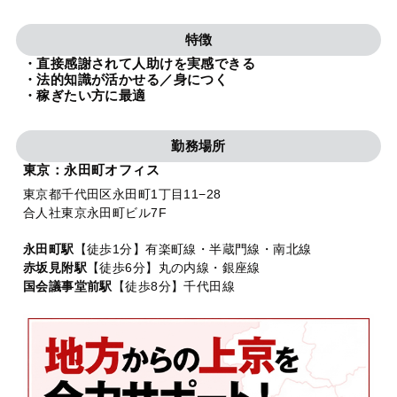
法人グループ
特徴
・直接感謝されて人助けを実感できる
プライバシーポリシー
利用規約
内部通報
お役立ち
・法的知識が活かせる／身につく
・稼ぎたい方に最適
TikTok受賞
定義集
動画集
勤務場所
東京：永田町オフィス
東京都千代田区永田町1丁目11−28
合人社東京永田町ビル7F
永田町駅
【徒歩1分】有楽町線・半蔵門線・南北線
赤坂見附駅
【徒歩6分】丸の内線・銀座線
国会議事堂前駅
【徒歩8分】千代田線