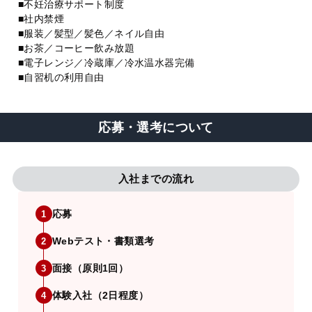
■不妊治療サポート制度
■社内禁煙
■服装／髪型／髪色／ネイル自由
■お茶／コーヒー飲み放題
■電子レンジ／冷蔵庫／冷水温水器完備
■自習机の利用自由
応募・選考について
入社までの流れ
応募
1
Webテスト・書類選考
2
面接（原則1回）
3
体験入社（2日程度）
4