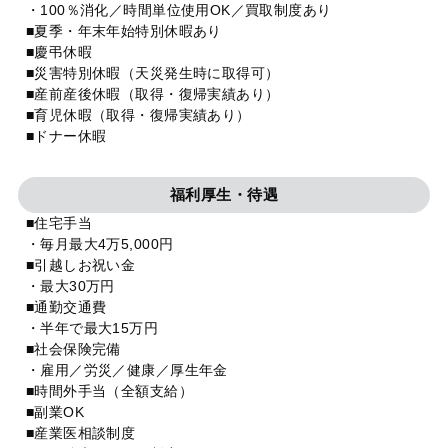
・100％消化／時間単位使用OK／買取制度あり
■夏季・年末年始特別休暇あり
■慶弔休暇
■災害特別休暇（天災発生時に取得可）
■産前産後休暇（取得・復帰実績あり）
■育児休暇（取得・復帰実績あり）
■ドナー休暇
福利厚生・待遇
■住宅手当
・毎月最大4万5,000円
■引越しお祝い金
・最大30万円
■通勤交通費
・半年で最大15万円
■社会保険完備
・雇用／労災／健康／厚生年金
■時間外手当（全額支給）
■副業OK
■産業医相談制度