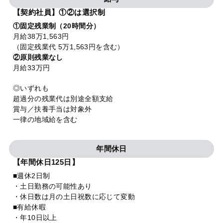
【契約社員】①②は選択制
①固定残業制（20時間分）
月給38万1,563円
（固定残業代 5万1,563円を含む）
②原則残業なし
月給33万円
◎いずれも
超過分の残業代は別途全額支給
賞与／扶養手当は対象外
一律の地域給を含む
年間休日
【年間休日125日】
■週休2日制
・土日勤務の可能性あり
・休日数は月の土日祝数に応じて変動
■有給休暇
・年10日以上