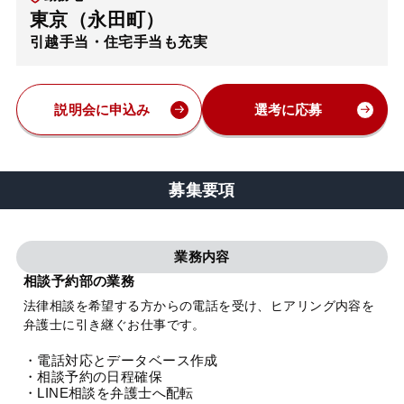
東京（永田町）
弁護士・税理士
引越手当・住宅手当も充実
費用
説明会に申込み
選考に応募
グループ案内
募集要項
求人採用
業務内容
お知らせ
相談予約部の業務
法律相談を希望する方からの電話を受け、ヒアリング内容を
特設サイト
弁護士に引き継ぐお仕事です。
・電話対応とデータベース作成
相談先情報サイト
・相談予約の日程確保
・LINE相談を弁護士へ配転