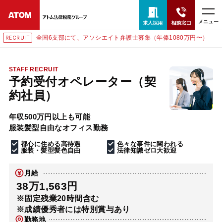
メニュー
全国6支部にて、アソシエイト弁護士募集（年俸1080万円〜）
RECRUIT
24時間365日全国対応
無料相談窓口はこちら
STAFF RECRUIT
予約受付オペレーター（契
電話・LINE・メールで相談予約受付中
約社員）
年収500万円以上も可能
ホーム
服装髪型自由なオフィス勤務
都心に住める高待遇
色々な事件に関われる
取扱分野
服装・髪型髪色自由
法律知識ゼロ大歓迎
月給
解決実績
38万1,563円
※固定残業20時間含む
※成績優秀者には特別賞与あり
アクセス
勤務地