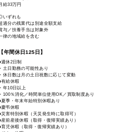
月給33万円
◎いずれも
超過分の残業代は別途全額支給
賞与／扶養手当は対象外
一律の地域給を含む
【年間休日125日】
■週休2日制
・土日勤務の可能性あり
・休日数は月の土日祝数に応じて変動
■有給休暇
・年10日以上
・100％消化／時間単位使用OK／買取制度あり
■夏季・年末年始特別休暇あり
■慶弔休暇
■災害特別休暇（天災発生時に取得可）
■産前産後休暇（取得・復帰実績あり）
■育児休暇（取得・復帰実績あり）