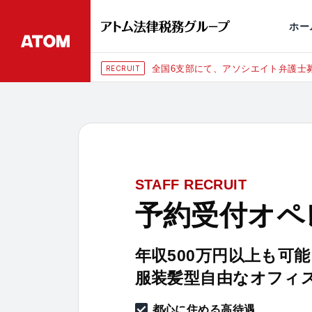
永田町
仙台
埼玉大宮
刑事事件
千葉
交通事故
市
ホー
全国6支部にて、アソシエイト弁護士募
RECRUIT
STAFF RECRUIT
予約受付オペ
年収500万円以上も可能
服装髪型自由なオフィ
都心に住める高待遇