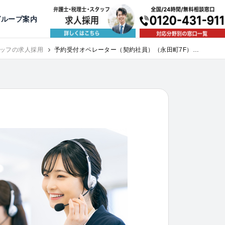
出版・寄稿
名古屋
京都
公益活動
大阪
神戸
福岡
グループ案内
相談予約スタッフ募集（月給38万以上）
ッフの求人採用
予約受付オペレーター（契約社員）（永田町7F）｜
求人採用