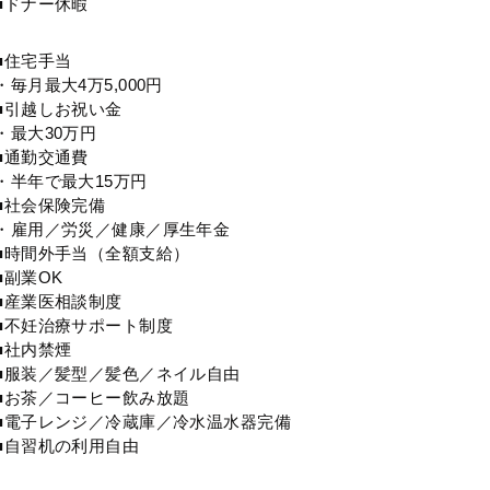
■ドナー休暇
■住宅手当
・毎月最大4万5,000円
■引越しお祝い金
・最大30万円
■通勤交通費
・半年で最大15万円
■社会保険完備
・雇用／労災／健康／厚生年金
■時間外手当（全額支給）
■副業OK
■産業医相談制度
■不妊治療サポート制度
■社内禁煙
■服装／髪型／髪色／ネイル自由
■お茶／コーヒー飲み放題
■電子レンジ／冷蔵庫／冷水温水器完備
■自習机の利用自由