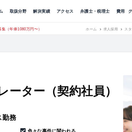
川
相続税
企業理念
丸の内
刑事事件
刑事事件
女性トラブル
代表挨拶
新宿
交通事故
交通事故
北千住
グループ概要
一般民事
相続税
相続税
横浜
出演・監修
離婚
沿革・組織
静岡
ム
取扱分野
解決実績
アクセス
弁護士・税理士
費用
集（年俸1080万円〜）
東京にて、
ホーム
RECRUIT
求人採用
スタ
レーター（契約社員）
ス勤務
色々な事件に関われる