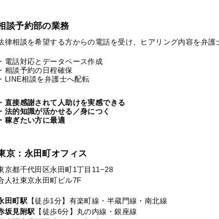
相談予約部の業務
法律相談を希望する方からの電話を受け、ヒアリング内容を弁護
・電話対応とデータベース作成
・相談予約の日程確保
・LINE相談を弁護士へ配転
・直接感謝されて人助けを実感できる
・法的知識が活かせる／身につく
・稼ぎたい方に最適
東京：永田町オフィス
東京都千代田区永田町1丁目11−28
合人社東京永田町ビル7F
永田町駅
【徒歩1分】有楽町線・半蔵門線・南北線
赤坂見附駅
【徒歩6分】丸の内線・銀座線