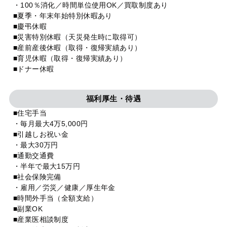
・100％消化／時間単位使用OK／買取制度あり
■夏季・年末年始特別休暇あり
■慶弔休暇
■災害特別休暇（天災発生時に取得可）
■産前産後休暇（取得・復帰実績あり）
■育児休暇（取得・復帰実績あり）
■ドナー休暇
福利厚生・待遇
■住宅手当
・毎月最大4万5,000円
■引越しお祝い金
・最大30万円
■通勤交通費
・半年で最大15万円
■社会保険完備
・雇用／労災／健康／厚生年金
■時間外手当（全額支給）
■副業OK
■産業医相談制度