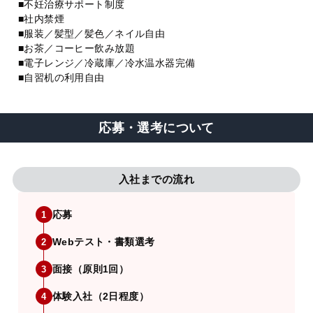
■不妊治療サポート制度
■社内禁煙
■服装／髪型／髪色／ネイル自由
■お茶／コーヒー飲み放題
■電子レンジ／冷蔵庫／冷水温水器完備
■自習机の利用自由
応募・選考について
入社までの流れ
応募
1
Webテスト・書類選考
2
面接（原則1回）
3
体験入社（2日程度）
4