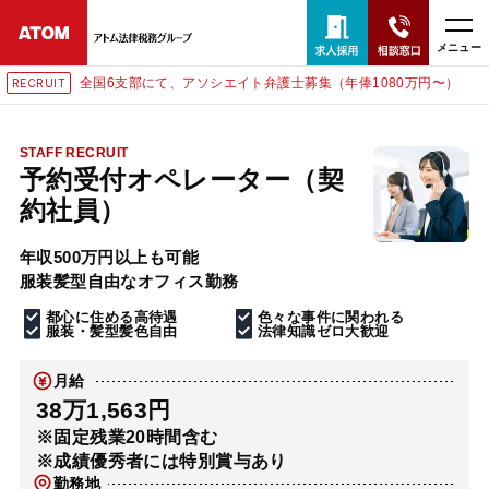
メニュー
全国6支部にて、アソシエイト弁護士募集（年俸1080万円〜）
RECRUIT
24時間365日全国対応
無料相談窓口はこちら
STAFF RECRUIT
予約受付オペレーター（契
電話・LINE・メールで相談予約受付中
約社員）
年収500万円以上も可能
ホーム
服装髪型自由なオフィス勤務
都心に住める高待遇
色々な事件に関われる
取扱分野
服装・髪型髪色自由
法律知識ゼロ大歓迎
月給
解決実績
38万1,563円
※固定残業20時間含む
※成績優秀者には特別賞与あり
アクセス
勤務地