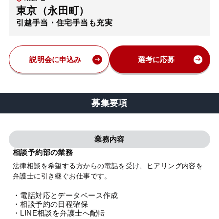
東京（永田町）
弁護士・税理士
引越手当・住宅手当も充実
費用
説明会に申込み
選考に応募
グループ案内
募集要項
求人採用
業務内容
お知らせ
相談予約部の業務
法律相談を希望する方からの電話を受け、ヒアリング内容を
特設サイト
弁護士に引き継ぐお仕事です。
・電話対応とデータベース作成
相談先情報サイト
・相談予約の日程確保
・LINE相談を弁護士へ配転