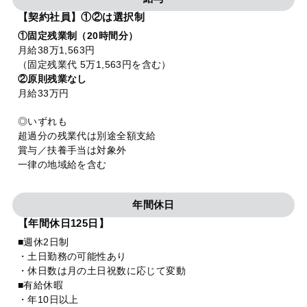
【契約社員】①②は選択制
①固定残業制（20時間分）
月給38万1,563円
（固定残業代 5万1,563円を含む）
②原則残業なし
月給33万円
◎いずれも
超過分の残業代は別途全額支給
賞与／扶養手当は対象外
一律の地域給を含む
年間休日
【年間休日125日】
■週休2日制
・土日勤務の可能性あり
・休日数は月の土日祝数に応じて変動
■有給休暇
・年10日以上