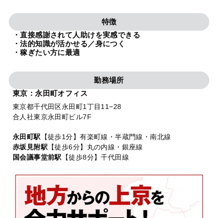
法人グループ
特徴
・直接感謝されて人助けを実感できる
プライバシーポリシー
利用規約
内部通報
お役立ち
・法的知識が活かせる／身につく
・稼ぎたい方に最適
TikTok受賞
定義集
動画集
勤務場所
東京：永田町オフィス
東京都千代田区永田町1丁目11−28
合人社東京永田町ビル7F
永田町駅
【徒歩1分】有楽町線・半蔵門線・南北線
赤坂見附駅
【徒歩6分】丸の内線・銀座線
国会議事堂前駅
【徒歩8分】千代田線