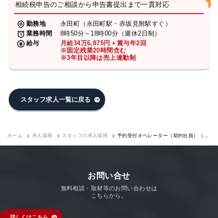
相続税申告のご相談から申告書提出まで一貫対応
勤務地
永田町（永田町駅・赤坂見附駅すぐ）
業務時間
8時50分～18時00分（週休2日制）
給与
月給34万6,875円＋賞与年2回
※固定残業20時間含む
※3年目以降は売上連動制
スタッフ求人一覧に戻る
ホーム
求人採用
スタッフの求人採用
予約受付オペレーター（契約社員）（永
田町7F）｜求人採用
お問い合せ
無料相談・取材等のお問い合わせは
こちらから。
詳しくはこちら