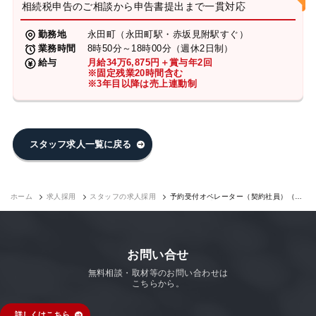
相続税申告のご相談から申告書提出まで一貫対応
勤務地
永田町（永田町駅・赤坂見附駅すぐ）
業務時間
8時50分～18時00分（週休2日制）
給与
月給34万6,875円＋賞与年2回
※固定残業20時間含む
※3年目以降は売上連動制
スタッフ求人一覧に戻る
ホーム
求人採用
スタッフの求人採用
予約受付オペレーター（契約社員）（永
田町7F）｜求人採用
お問い合せ
無料相談・取材等のお問い合わせは
こちらから。
詳しくはこちら