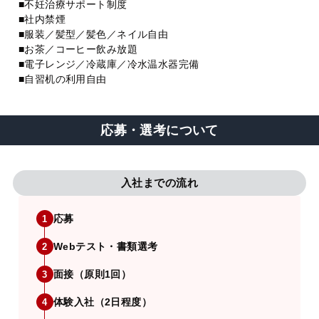
■不妊治療サポート制度
■社内禁煙
■服装／髪型／髪色／ネイル自由
■お茶／コーヒー飲み放題
■電子レンジ／冷蔵庫／冷水温水器完備
■自習机の利用自由
応募・選考について
入社までの流れ
応募
1
Webテスト・書類選考
2
面接（原則1回）
3
体験入社（2日程度）
4