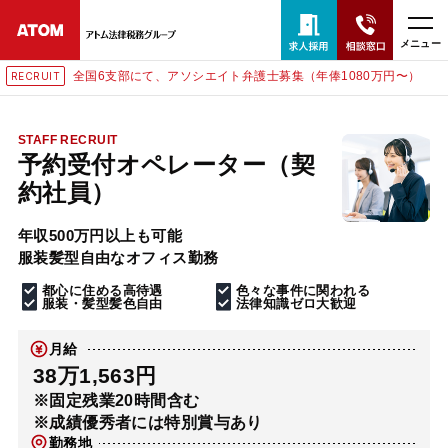
メニュー
全国6支部にて、アソシエイト弁護士募集（年俸1080万円〜）
RECRUIT
24時間365日全国対応
無料相談窓口はこちら
STAFF RECRUIT
予約受付オペレーター（契
電話・LINE・メールで相談予約受付中
約社員）
年収500万円以上も可能
ホーム
服装髪型自由なオフィス勤務
都心に住める高待遇
色々な事件に関われる
取扱分野
服装・髪型髪色自由
法律知識ゼロ大歓迎
月給
解決実績
38万1,563円
※固定残業20時間含む
※成績優秀者には特別賞与あり
アクセス
勤務地