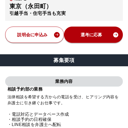
東京（永田町）
弁護士・税理士
引越手当・住宅手当も充実
費用
説明会に申込み
選考に応募
グループ案内
募集要項
求人採用
業務内容
お知らせ
相談予約部の業務
法律相談を希望する方からの電話を受け、ヒアリング内容を
特設サイト
弁護士に引き継ぐお仕事です。
・電話対応とデータベース作成
相談先情報サイト
・相談予約の日程確保
・LINE相談を弁護士へ配転