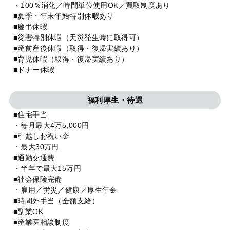
・100％消化／時間単位使用OK／買取制度あり
■夏季・年末年始特別休暇あり
■慶弔休暇
■災害特別休暇（天災発生時に取得可）
■産前産後休暇（取得・復帰実績あり）
■育児休暇（取得・復帰実績あり）
■ドナー休暇
福利厚生・待遇
■住宅手当
・毎月最大4万5,000円
■引越しお祝い金
・最大30万円
■通勤交通費
・半年で最大15万円
■社会保険完備
・雇用／労災／健康／厚生年金
■時間外手当（全額支給）
■副業OK
■産業医相談制度