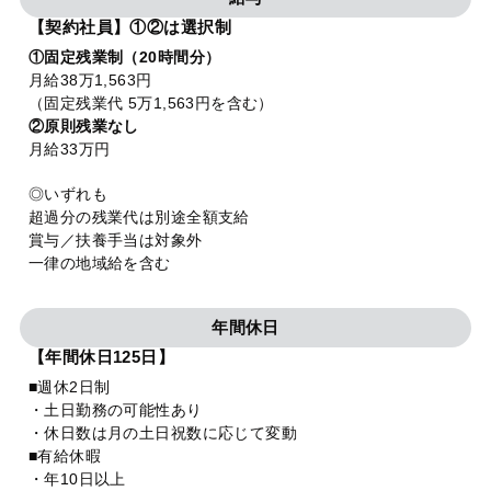
【契約社員】①②は選択制
①固定残業制（20時間分）
月給38万1,563円
（固定残業代 5万1,563円を含む）
②原則残業なし
月給33万円
◎いずれも
超過分の残業代は別途全額支給
賞与／扶養手当は対象外
一律の地域給を含む
年間休日
【年間休日125日】
■週休2日制
・土日勤務の可能性あり
・休日数は月の土日祝数に応じて変動
■有給休暇
・年10日以上