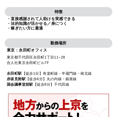
法人グループ
特徴
・直接感謝されて人助けを実感できる
プライバシーポリシー
利用規約
内部通報
お役立ち
・法的知識が活かせる／身につく
・稼ぎたい方に最適
TikTok受賞
定義集
動画集
勤務場所
東京：永田町オフィス
東京都千代田区永田町1丁目11−28
合人社東京永田町ビル7F
永田町駅
【徒歩1分】有楽町線・半蔵門線・南北線
赤坂見附駅
【徒歩6分】丸の内線・銀座線
国会議事堂前駅
【徒歩8分】千代田線