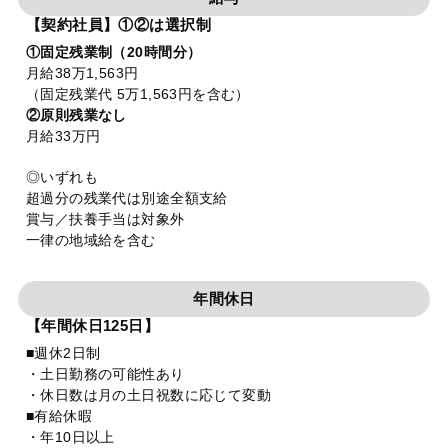
【契約社員】①②は選択制
①固定残業制（20時間分）
月給38万1,563円
（固定残業代 5万1,563円を含む）
②原則残業なし
月給33万円
◎いずれも
超過分の残業代は別途全額支給
賞与／扶養手当は対象外
一律の地域給を含む
年間休日
【年間休日125日】
■週休2日制
・土日勤務の可能性あり
・休日数は月の土日祝数に応じて変動
■有給休暇
・年10日以上