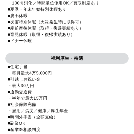
・100％消化／時間単位使用OK／買取制度あり
■夏季・年末年始特別休暇あり
■慶弔休暇
■災害特別休暇（天災発生時に取得可）
■産前産後休暇（取得・復帰実績あり）
■育児休暇（取得・復帰実績あり）
■ドナー休暇
福利厚生・待遇
■住宅手当
・毎月最大4万5,000円
■引越しお祝い金
・最大30万円
■通勤交通費
・半年で最大15万円
■社会保険完備
・雇用／労災／健康／厚生年金
■時間外手当（全額支給）
■副業OK
■産業医相談制度