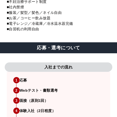
■不妊治療サポート制度
■社内禁煙
■服装／髪型／髪色／ネイル自由
■お茶／コーヒー飲み放題
■電子レンジ／冷蔵庫／冷水温水器完備
■自習机の利用自由
応募・選考について
入社までの流れ
応募
1
Webテスト・書類選考
2
面接（原則1回）
3
体験入社（2日程度）
4