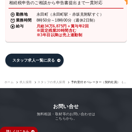
相続税申告のご相談から申告書提出まで一貫対応
勤務地
永田町（永田町駅・赤坂見附駅すぐ）
業務時間
8時50分～18時00分（週休2日制）
給与
月給34万6,875円＋賞与年2回
※固定残業20時間含む
※3年目以降は売上連動制
スタッフ求人一覧に戻る
ホーム
求人採用
スタッフの求人採用
予約受付オペレーター（契約社員）（永
田町7F）｜求人採用
お問い合せ
無料相談・取材等のお問い合わせは
こちらから。
詳しくはこちら