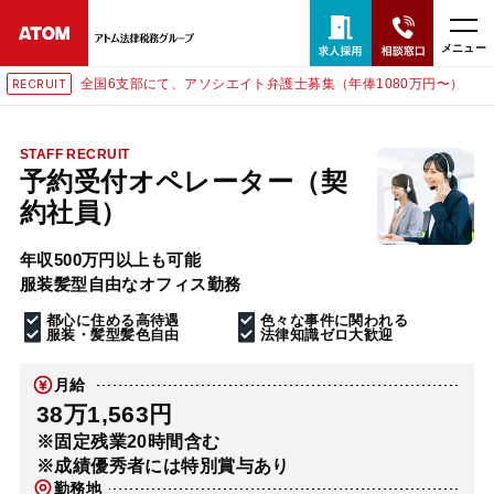
メニュー
全国6支部にて、アソシエイト弁護士募集（年俸1080万円〜）
RECRUIT
24時間365日全国対応
無料相談窓口はこちら
STAFF RECRUIT
予約受付オペレーター（契
電話・LINE・メールで相談予約受付中
約社員）
年収500万円以上も可能
ホーム
服装髪型自由なオフィス勤務
都心に住める高待遇
色々な事件に関われる
取扱分野
服装・髪型髪色自由
法律知識ゼロ大歓迎
月給
解決実績
38万1,563円
※固定残業20時間含む
※成績優秀者には特別賞与あり
アクセス
勤務地