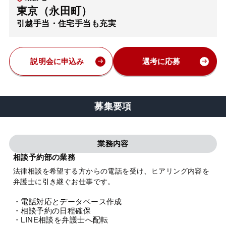
東京（永田町）
弁護士・税理士
引越手当・住宅手当も充実
費用
説明会に申込み
選考に応募
グループ案内
募集要項
求人採用
業務内容
お知らせ
相談予約部の業務
法律相談を希望する方からの電話を受け、ヒアリング内容を
特設サイト
弁護士に引き継ぐお仕事です。
・電話対応とデータベース作成
相談先情報サイト
・相談予約の日程確保
・LINE相談を弁護士へ配転