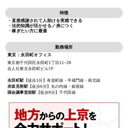
法人グループ
特徴
・直接感謝されて人助けを実感できる
プライバシーポリシー
利用規約
内部通報
お役立ち
・法的知識が活かせる／身につく
・稼ぎたい方に最適
TikTok受賞
定義集
動画集
勤務場所
東京：永田町オフィス
東京都千代田区永田町1丁目11−28
合人社東京永田町ビル7F
永田町駅
【徒歩1分】有楽町線・半蔵門線・南北線
赤坂見附駅
【徒歩6分】丸の内線・銀座線
国会議事堂前駅
【徒歩8分】千代田線