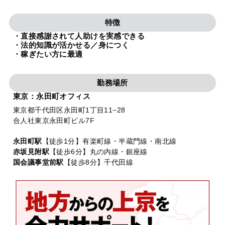
法人グループ
特徴
・直接感謝されて人助けを実感できる
プライバシーポリシー
利用規約
内部通報
お役立ち
・法的知識が活かせる／身につく
・稼ぎたい方に最適
TikTok受賞
定義集
動画集
勤務場所
東京：永田町オフィス
東京都千代田区永田町1丁目11−28
合人社東京永田町ビル7F
永田町駅
【徒歩1分】有楽町線・半蔵門線・南北線
赤坂見附駅
【徒歩6分】丸の内線・銀座線
国会議事堂前駅
【徒歩8分】千代田線