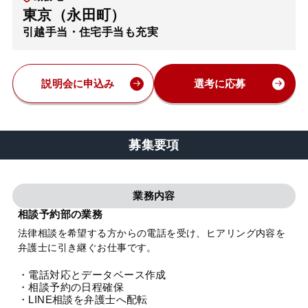
東京（永田町）
弁護士・税理士
引越手当・住宅手当も充実
費用
説明会に申込み
選考に応募
グループ案内
募集要項
求人採用
業務内容
お知らせ
相談予約部の業務
法律相談を希望する方からの電話を受け、ヒアリング内容を
特設サイト
弁護士に引き継ぐお仕事です。
・電話対応とデータベース作成
相談先情報サイト
・相談予約の日程確保
・LINE相談を弁護士へ配転