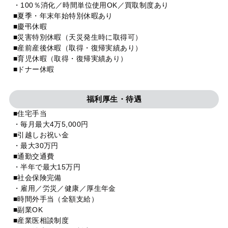
・100％消化／時間単位使用OK／買取制度あり
■夏季・年末年始特別休暇あり
■慶弔休暇
■災害特別休暇（天災発生時に取得可）
■産前産後休暇（取得・復帰実績あり）
■育児休暇（取得・復帰実績あり）
■ドナー休暇
福利厚生・待遇
■住宅手当
・毎月最大4万5,000円
■引越しお祝い金
・最大30万円
■通勤交通費
・半年で最大15万円
■社会保険完備
・雇用／労災／健康／厚生年金
■時間外手当（全額支給）
■副業OK
■産業医相談制度