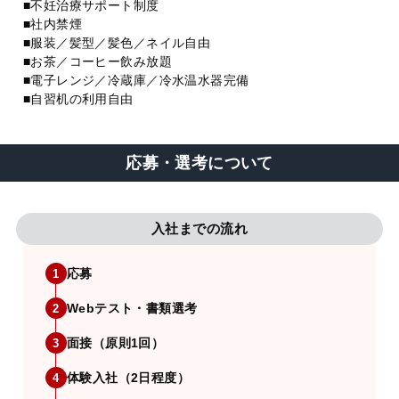
■不妊治療サポート制度
■社内禁煙
■服装／髪型／髪色／ネイル自由
■お茶／コーヒー飲み放題
■電子レンジ／冷蔵庫／冷水温水器完備
■自習机の利用自由
応募・選考について
入社までの流れ
応募
1
Webテスト・書類選考
2
面接（原則1回）
3
体験入社（2日程度）
4