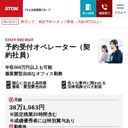
メニュー
東京にて、相談予約スタッフ募集（月給38万以上）
RECRUIT
24時間365日全国対応
無料相談窓口はこちら
STAFF RECRUIT
予約受付オペレーター（契
電話・LINE・メールで相談予約受付中
約社員）
年収500万円以上も可能
ホーム
服装髪型自由なオフィス勤務
都心に住める高待遇
色々な事件に関われる
取扱分野
服装・髪型髪色自由
法律知識ゼロ大歓迎
月給
解決実績
38万1,563円
※固定残業20時間含む
※成績優秀者には特別賞与あり
アクセス
勤務地