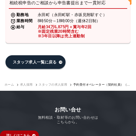
相続税申告のご相談から申告書提出まで一貫対応
勤務地
永田町（永田町駅・赤坂見附駅すぐ）
業務時間
8時50分～18時00分（週休2日制）
給与
月給34万6,875円＋賞与年2回
※固定残業20時間含む
※3年目以降は売上連動制
スタッフ求人一覧に戻る
ホーム
求人採用
スタッフの求人採用
予約受付オペレーター（契約社員）（永
田町7F）｜求人採用
お問い合せ
無料相談・取材等のお問い合わせは
こちらから。
詳しくはこちら