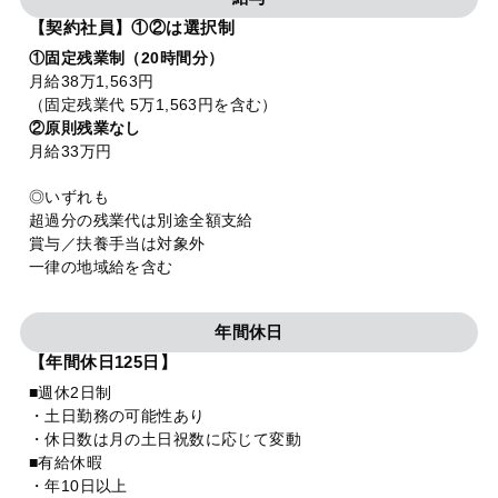
【契約社員】①②は選択制
①固定残業制（20時間分）
月給38万1,563円
（固定残業代 5万1,563円を含む）
②原則残業なし
月給33万円
◎いずれも
超過分の残業代は別途全額支給
賞与／扶養手当は対象外
一律の地域給を含む
年間休日
【年間休日125日】
■週休2日制
・土日勤務の可能性あり
・休日数は月の土日祝数に応じて変動
■有給休暇
・年10日以上