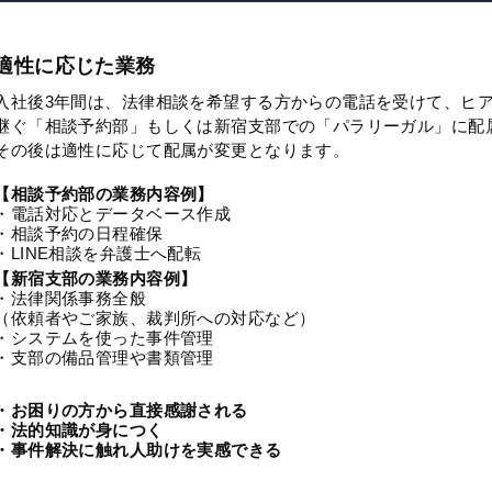
適性に応じた業務
入社後3年間は、法律相談を希望する方からの電話を受けて、ヒ
継ぐ「相談予約部」もしくは新宿支部での「パラリーガル」に配
その後は適性に応じて配属が変更となります。
【相談予約部の業務内容例】
・電話対応とデータベース作成
・相談予約の日程確保
・LINE相談を弁護士へ配転
【新宿支部の業務内容例】
・法律関係事務全般
（依頼者やご家族、裁判所への対応など）
・システムを使った事件管理
・支部の備品管理や書類管理
・お困りの方から直接感謝される
・法的知識が身につく
・事件解決に触れ人助けを実感できる