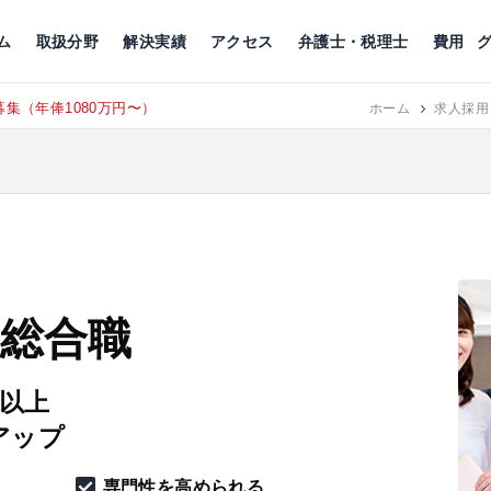
川
相続税
企業理念
丸の内
刑事事件
刑事事件
女性トラブル
代表挨拶
新宿
交通事故
交通事故
北千住
グループ概要
一般民事
相続税
相続税
横浜
出演・監修
離婚
沿革・組織
静岡
ム
取扱分野
解決実績
アクセス
弁護士・税理士
費用
集（年俸1080万円〜）
東京にて、
RECRUIT
ホーム
求人採用
 総合職
円以上
アップ
専門性を高められる