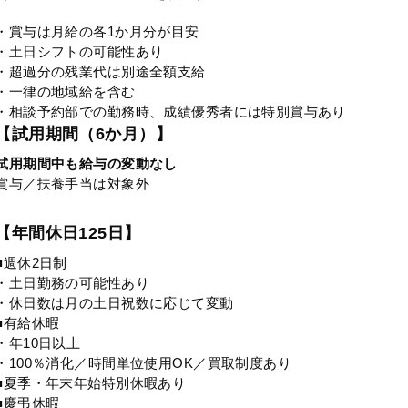
・賞与は月給の各1か月分が目安
・土日シフトの可能性あり
・超過分の残業代は別途全額支給
・一律の地域給を含む
・相談予約部での勤務時、成績優秀者には特別賞与あり
【試用期間（6か月）】
試用期間中も給与の変動なし
賞与／扶養手当は対象外
【年間休日125日】
■週休2日制
・土日勤務の可能性あり
・休日数は月の土日祝数に応じて変動
■有給休暇
・年10日以上
・100％消化／時間単位使用OK／買取制度あり
■夏季・年末年始特別休暇あり
■慶弔休暇