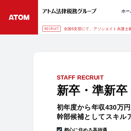
永田町
仙台
埼玉大宮
刑事事件
千葉
交通事故
市
ホー
全国6支部にて、アソシエイト弁護士募
RECRUIT
STAFF RECRUIT
新卒・準新卒
初年度から年収430万
幹部候補としてスキル
都心に住める高待遇