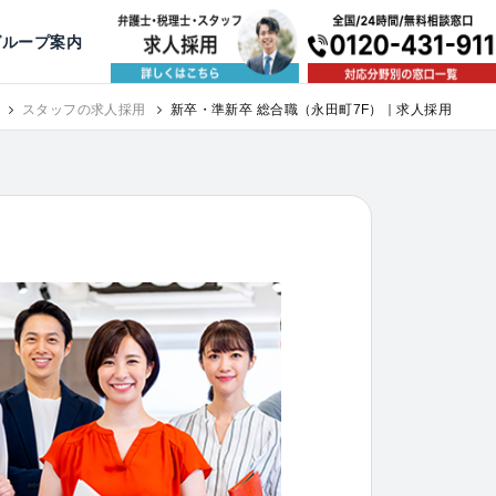
出版・寄稿
名古屋
京都
公益活動
大阪
神戸
福岡
グループ案内
相談予約スタッフ募集（月給38万以上）
スタッフの求人採用
新卒・準新卒 総合職（永田町7F）｜求人採用