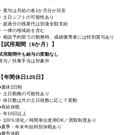
・賞与は月給の各1か月分が目安
・土日シフトの可能性あり
・超過分の残業代は別途全額支給
・一律の地域給を含む
・相談予約部での勤務時、成績優秀者には特別賞与あり
【試用期間（6か月）】
試用期間中も給与の変動なし
賞与／扶養手当は対象外
【年間休日125日】
■週休2日制
・土日勤務の可能性あり
・休日数は月の土日祝数に応じて変動
■有給休暇
・年10日以上
・100％消化／時間単位使用OK／買取制度あり
■夏季・年末年始特別休暇あり
■慶弔休暇