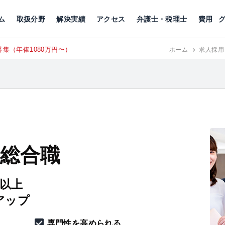
川
相続税
企業理念
丸の内
刑事事件
刑事事件
女性トラブル
代表挨拶
新宿
交通事故
交通事故
北千住
グループ概要
一般民事
相続税
相続税
横浜
出演・監修
離婚
沿革・組織
静岡
ム
取扱分野
解決実績
アクセス
弁護士・税理士
費用
集（年俸1080万円〜）
東京にて、
RECRUIT
ホーム
求人採用
 総合職
円以上
アップ
専門性を高められる