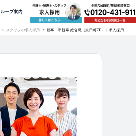
出版・寄稿
名古屋
京都
公益活動
大阪
神戸
福岡
グループ案内
相談予約スタッフ募集（月給38万以上）
スタッフの求人採用
新卒・準新卒 総合職（永田町7F）｜求人採用