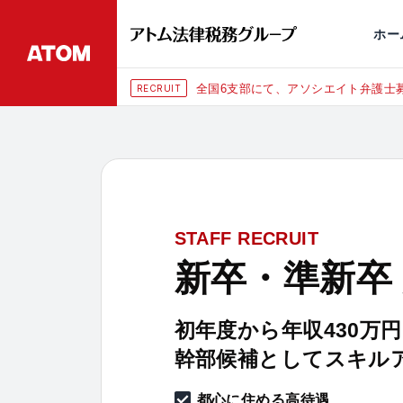
永田町
仙台
埼玉大宮
刑事事件
千葉
交通事故
市
ホー
全国6支部にて、アソシエイト弁護士募
RECRUIT
STAFF RECRUIT
新卒・準新卒
初年度から年収430万
幹部候補としてスキル
都心に住める高待遇