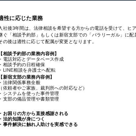
適性に応じた業務
入社後3年間は、法律相談を希望する方からの電話を受けて、ヒ
継ぐ「相談予約部」もしくは新宿支部での「パラリーガル」に配
その後は適性に応じて配属が変更となります。
【相談予約部の業務内容例】
・電話対応とデータベース作成
・相談予約の日程確保
・LINE相談を弁護士へ配転
【新宿支部の業務内容例】
・法律関係事務全般
（依頼者やご家族、裁判所への対応など）
・システムを使った事件管理
・支部の備品管理や書類管理
・お困りの方から直接感謝される
・法的知識が身につく
・事件解決に触れ人助けを実感できる