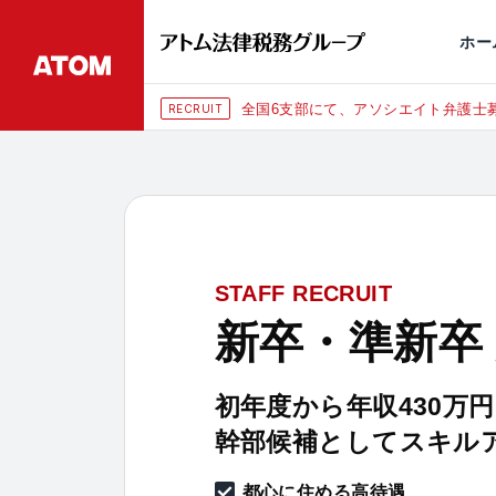
永田町
仙台
埼玉大宮
刑事事件
千葉
交通事故
市
ホー
全国6支部にて、アソシエイト弁護士募
RECRUIT
STAFF RECRUIT
新卒・準新卒
初年度から年収430万
幹部候補としてスキル
都心に住める高待遇