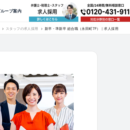
出版・寄稿
名古屋
京都
公益活動
大阪
神戸
福岡
グループ案内
相談予約スタッフ募集（月給38万以上）
スタッフの求人採用
新卒・準新卒 総合職（永田町7F）｜求人採用