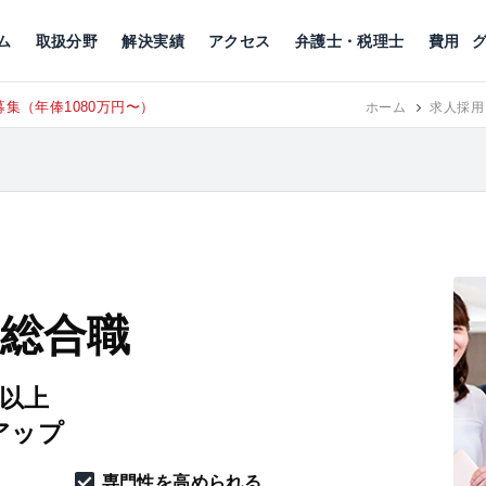
川
相続税
企業理念
丸の内
刑事事件
刑事事件
女性トラブル
代表挨拶
新宿
交通事故
交通事故
北千住
グループ概要
一般民事
相続税
相続税
横浜
出演・監修
離婚
沿革・組織
静岡
ム
取扱分野
解決実績
アクセス
弁護士・税理士
費用
集（年俸1080万円〜）
東京にて、
RECRUIT
ホーム
求人採用
 総合職
円以上
アップ
専門性を高められる