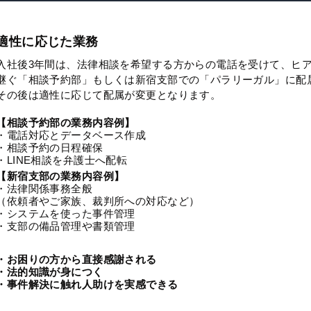
適性に応じた業務
入社後3年間は、法律相談を希望する方からの電話を受けて、ヒ
継ぐ「相談予約部」もしくは新宿支部での「パラリーガル」に配
その後は適性に応じて配属が変更となります。
【相談予約部の業務内容例】
・電話対応とデータベース作成
・相談予約の日程確保
・LINE相談を弁護士へ配転
【新宿支部の業務内容例】
・法律関係事務全般
（依頼者やご家族、裁判所への対応など）
・システムを使った事件管理
・支部の備品管理や書類管理
・お困りの方から直接感謝される
・法的知識が身につく
・事件解決に触れ人助けを実感できる