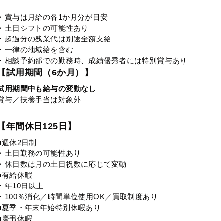
・賞与は月給の各1か月分が目安
・土日シフトの可能性あり
・超過分の残業代は別途全額支給
・一律の地域給を含む
・相談予約部での勤務時、成績優秀者には特別賞与あり
【試用期間（6か月）】
試用期間中も給与の変動なし
賞与／扶養手当は対象外
【年間休日125日】
■週休2日制
・土日勤務の可能性あり
・休日数は月の土日祝数に応じて変動
■有給休暇
・年10日以上
・100％消化／時間単位使用OK／買取制度あり
■夏季・年末年始特別休暇あり
■慶弔休暇