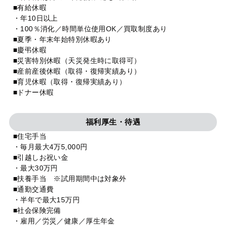
■有給休暇
・年10日以上
・100％消化／時間単位使用OK／買取制度あり
■夏季・年末年始特別休暇あり
■慶弔休暇
■災害特別休暇（天災発生時に取得可）
■産前産後休暇（取得・復帰実績あり）
■育児休暇（取得・復帰実績あり）
■ドナー休暇
福利厚生・待遇
■住宅手当
・毎月最大4万5,000円
■引越しお祝い金
・最大30万円
■扶養手当 ※試用期間中は対象外
■通勤交通費
・半年で最大15万円
■社会保険完備
・雇用／労災／健康／厚生年金