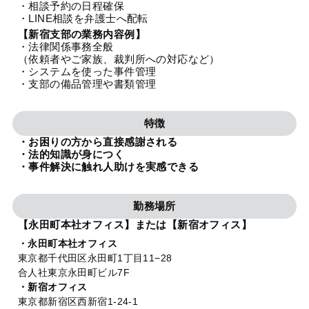
・相談予約の日程確保
法人グループ
・LINE相談を弁護士へ配転
【新宿支部の業務内容例】
・法律関係事務全般
プライバシーポリシー
利用規約
内部通報
お役立ち
（依頼者やご家族、裁判所への対応など）
・システムを使った事件管理
TikTok受賞
定義集
動画集
・支部の備品管理や書類管理
特徴
・お困りの方から直接感謝される
・法的知識が身につく
・事件解決に触れ人助けを実感できる
勤務場所
【永田町本社オフィス】または【新宿オフィス】
・永田町本社オフィス
東京都千代田区永田町1丁目11−28
合人社東京永田町ビル7F
・新宿オフィス
東京都新宿区西新宿1-24-1