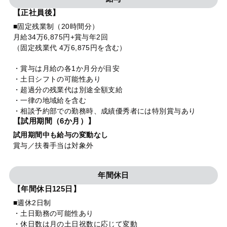
【正社員後】
■固定残業制（20時間分）
月給34万6,875円+賞与年2回
（固定残業代 4万6,875円を含む）
・賞与は月給の各1か月分が目安
・土日シフトの可能性あり
・超過分の残業代は別途全額支給
・一律の地域給を含む
・相談予約部での勤務時、成績優秀者には特別賞与あり
【試用期間（6か月）】
試用期間中も給与の変動なし
賞与／扶養手当は対象外
年間休日
【年間休日125日】
■週休2日制
・土日勤務の可能性あり
・休日数は月の土日祝数に応じて変動