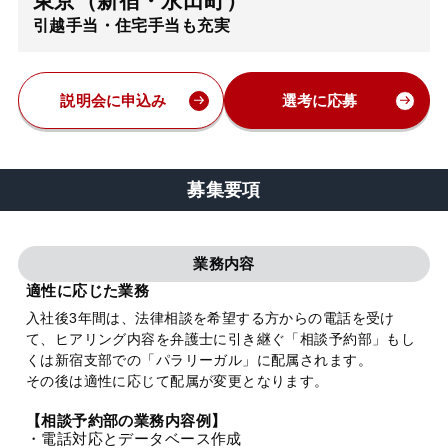
東京（新宿・永田町）
引越手当・住宅手当も充実
弁護士・税理士
費用
説明会に申込み
選考に応募
グループ案内
募集要項
求人採用
業務内容
お知らせ
適性に応じた業務
入社後3年間は、法律相談を希望する方からの電話を受け
て、ヒアリング内容を弁護士に引き継ぐ「相談予約部」もし
特設サイト
くは新宿支部での「パラリーガル」に配属されます。
その後は適性に応じて配属が変更となります。
相談先情報サイト
【相談予約部の業務内容例】
・電話対応とデータベース作成