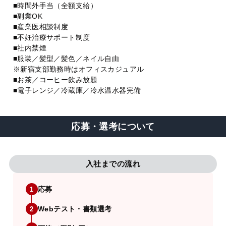
■時間外手当（全額支給）
■副業OK
■産業医相談制度
■不妊治療サポート制度
■社内禁煙
■服装／髪型／髪色／ネイル自由
※新宿支部勤務時はオフィスカジュアル
■お茶／コーヒー飲み放題
■電子レンジ／冷蔵庫／冷水温水器完備
応募・選考について
入社までの流れ
応募
1
Webテスト・書類選考
2