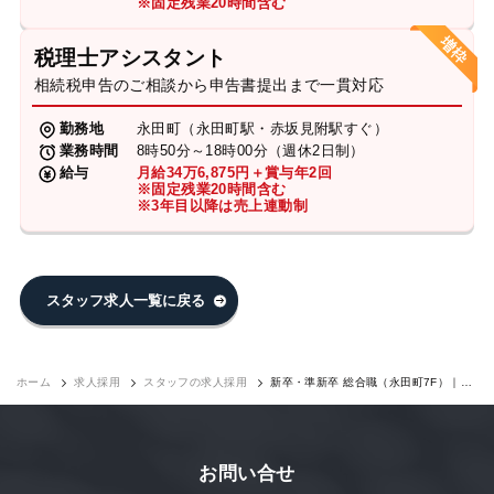
※固定残業20時間含む
税理士アシスタント
相続税申告のご相談から申告書提出まで一貫対応
勤務地
永田町（永田町駅・赤坂見附駅すぐ）
業務時間
8時50分～18時00分（週休2日制）
給与
月給34万6,875円＋賞与年2回
※固定残業20時間含む
※3年目以降は売上連動制
スタッフ求人一覧に戻る
ホーム
求人採用
スタッフの求人採用
新卒・準新卒 総合職（永田町7F）｜求
人採用
お問い合せ