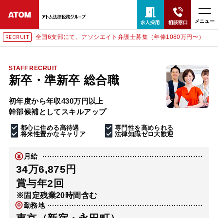
メニュー
全国6支部にて、アソシエイト弁護士募集（年俸1080万円〜）
T
RECRUI
24時間365日全国対応
無料相談窓口はこちら
STAFF RECRUIT
新卒・準新卒 総合職
電話・LINE・メールで相談予約受付中
初年度から年収430万円以上
幹部候補としてスキルアップ
ホーム
都心に住める高待遇
専門性を高められる
将来性豊かなキャリア
法律知識ゼロ大歓迎
取扱分野
月給
34万6,875円
解決実績
賞与年2回
※固定残業20時間含む
勤務地
アクセス