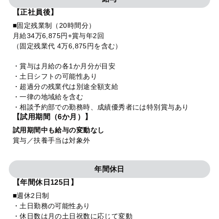
【正社員後】
■固定残業制（20時間分）
月給34万6,875円+賞与年2回
（固定残業代 4万6,875円を含む）
・賞与は月給の各1か月分が目安
・土日シフトの可能性あり
・超過分の残業代は別途全額支給
・一律の地域給を含む
・相談予約部での勤務時、成績優秀者には特別賞与あり
【試用期間（6か月）】
試用期間中も給与の変動なし
賞与／扶養手当は対象外
年間休日
【年間休日125日】
■週休2日制
・土日勤務の可能性あり
・休日数は月の土日祝数に応じて変動