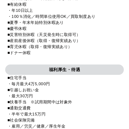
■有給休暇
・年10日以上
・100％消化／時間単位使用OK／買取制度あり
■夏季・年末年始特別休暇あり
■慶弔休暇
■災害特別休暇（天災発生時に取得可）
■産前産後休暇（取得・復帰実績あり）
■育児休暇（取得・復帰実績あり）
■ドナー休暇
福利厚生・待遇
■住宅手当
・毎月最大4万5,000円
■引越しお祝い金
・最大30万円
■扶養手当 ※試用期間中は対象外
■通勤交通費
・半年で最大15万円
■社会保険完備
・雇用／労災／健康／厚生年金