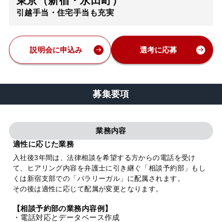
東京（新宿・永田町）
引越手当・住宅手当も充実
弁護士・税理士
費用
説明会に申込み
選考に応募
グループ案内
募集要項
求人採用
業務内容
お知らせ
適性に応じた業務
入社後3年間は、法律相談を希望する方からの電話を受け
て、ヒアリング内容を弁護士に引き継ぐ「相談予約部」もし
特設サイト
くは新宿支部での「パラリーガル」に配属されます。
その後は適性に応じて配属が変更となります。
相談先情報サイト
【相談予約部の業務内容例】
・電話対応とデータベース作成