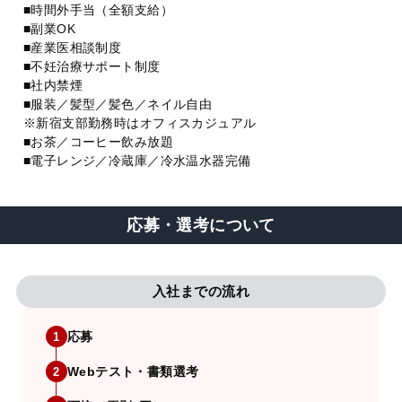
■時間外手当（全額支給）
■副業OK
■産業医相談制度
■不妊治療サポート制度
■社内禁煙
■服装／髪型／髪色／ネイル自由
※新宿支部勤務時はオフィスカジュアル
■お茶／コーヒー飲み放題
■電子レンジ／冷蔵庫／冷水温水器完備
応募・選考について
入社までの流れ
応募
1
Webテスト・書類選考
2