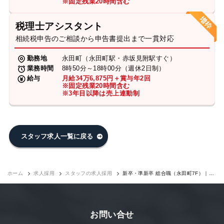
※固定残業20時間含む
税理士アシスタント
相続税申告のご相談から申告書提出まで一貫対応
勤務地
永田町（永田町駅・赤坂見附駅すぐ）
業務時間
8時50分～18時00分（週休2日制）
給与
月給34万6,875円＋賞与年2回
※固定残業20時間含む
※3年目以降は売上連動制
スタッフ求人一覧に戻る
ホーム
求人採用
スタッフの求人採用
新卒・準新卒 総合職（永田町7F）｜求
人採用
お問い合せ