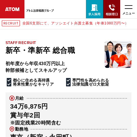
メニュー
全国6支部にて、アソシエイト弁護士募集（年俸1080万円〜）
RECRUIT
24時間365日全国対応
無料相談窓口はこちら
STAFF RECRUIT
新卒・準新卒 総合職
電話・LINE・メールで相談予約受付中
初年度から年収430万円以上
幹部候補としてスキルアップ
ホーム
都心に住める高待遇
専門性を高められる
将来性豊かなキャリア
法律知識ゼロ大歓迎
取扱分野
月給
34万6,875円
解決実績
賞与年2回
※固定残業20時間含む
勤務地
アクセス