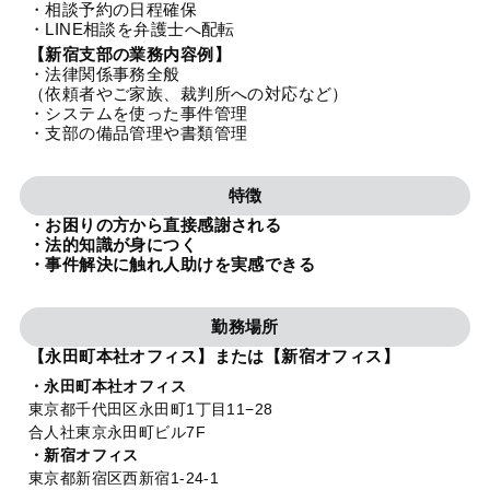
・相談予約の日程確保
法人グループ
・LINE相談を弁護士へ配転
【新宿支部の業務内容例】
・法律関係事務全般
プライバシーポリシー
利用規約
内部通報
お役立ち
（依頼者やご家族、裁判所への対応など）
・システムを使った事件管理
TikTok受賞
定義集
動画集
・支部の備品管理や書類管理
特徴
・お困りの方から直接感謝される
・法的知識が身につく
・事件解決に触れ人助けを実感できる
勤務場所
【永田町本社オフィス】または【新宿オフィス】
・永田町本社オフィス
東京都千代田区永田町1丁目11−28
合人社東京永田町ビル7F
・新宿オフィス
東京都新宿区西新宿1-24-1