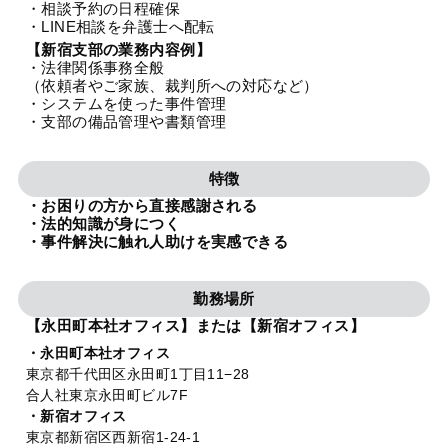
・相談予約の日程確保
法人グループ
・LINE相談を弁護士へ配転
【新宿支部の業務内容例】
・法律関係事務全般
プライバシーポリシー
利用規約
内部通報
お役立ち
（依頼者やご家族、裁判所への対応など）
・システムを使った事件管理
TikTok受賞
定義集
動画集
・支部の備品管理や書類管理
特徴
・お困りの方から直接感謝される
・法的知識が身につく
・事件解決に触れ人助けを実感できる
勤務場所
【永田町本社オフィス】または【新宿オフィス】
・永田町本社オフィス
東京都千代田区永田町1丁目11−28
合人社東京永田町ビル7F
・新宿オフィス
東京都新宿区西新宿1-24-1