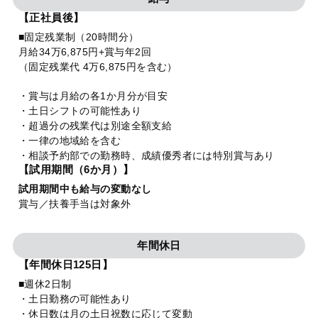
【正社員後】
■固定残業制（20時間分）
月給34万6,875円+賞与年2回
（固定残業代 4万6,875円を含む）
・賞与は月給の各1か月分が目安
・土日シフトの可能性あり
・超過分の残業代は別途全額支給
・一律の地域給を含む
・相談予約部での勤務時、成績優秀者には特別賞与あり
【試用期間（6か月）】
試用期間中も給与の変動なし
賞与／扶養手当は対象外
年間休日
【年間休日125日】
■週休2日制
・土日勤務の可能性あり
・休日数は月の土日祝数に応じて変動