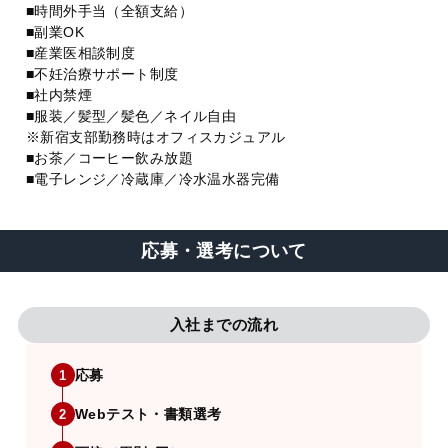
■時間外手当（全額支給）
■副業OK
■産業医相談制度
■不妊治療サポート制度
■社内禁煙
■服装／髪型／髪色／ネイル自由
※新宿支部勤務時はオフィスカジュアル
■お茶／コーヒー飲み放題
■電子レンジ／冷蔵庫／冷水温水器完備
応募・選考について
入社までの流れ
応募
1
Webテスト・書類選考
2