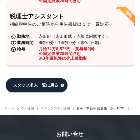
※固定残業20時間含む
税理士アシスタント
相続税申告のご相談から申告書提出まで一貫対応
勤務地
永田町（永田町駅・赤坂見附駅すぐ）
業務時間
8時50分～18時00分（週休2日制）
給与
月給34万6,875円＋賞与年2回
※固定残業20時間含む
※3年目以降は売上連動制
スタッフ求人一覧に戻る
ホーム
求人採用
スタッフの求人採用
新卒・準新卒 総合職（永田町7F）｜求
人採用
お問い合せ