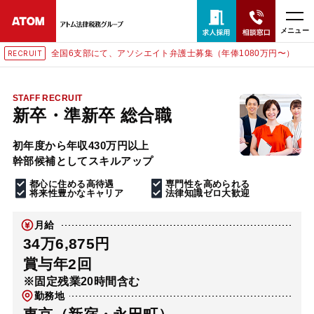
メニュー
全国6支部にて、アソシエイト弁護士募集（年俸1080万円〜）
RECRUIT
24時間365日全国対応
無料相談窓口はこちら
STAFF RECRUIT
新卒・準新卒 総合職
電話・LINE・メールで相談予約受付中
初年度から年収430万円以上
幹部候補としてスキルアップ
ホーム
都心に住める高待遇
専門性を高められる
将来性豊かなキャリア
法律知識ゼロ大歓迎
取扱分野
月給
34万6,875円
解決実績
賞与年2回
※固定残業20時間含む
勤務地
アクセス