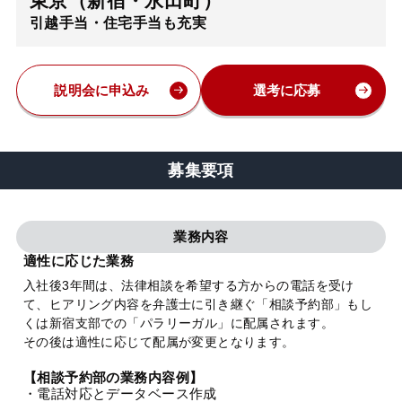
東京（新宿・永田町）
引越手当・住宅手当も充実
弁護士・税理士
費用
説明会に申込み
選考に応募
グループ案内
募集要項
求人採用
業務内容
お知らせ
適性に応じた業務
入社後3年間は、法律相談を希望する方からの電話を受け
て、ヒアリング内容を弁護士に引き継ぐ「相談予約部」もし
特設サイト
くは新宿支部での「パラリーガル」に配属されます。
その後は適性に応じて配属が変更となります。
相談先情報サイト
【相談予約部の業務内容例】
・電話対応とデータベース作成