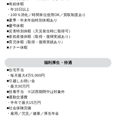
■有給休暇
・年10日以上
・100％消化／時間単位使用OK／買取制度あり
■夏季・年末年始特別休暇あり
■慶弔休暇
■災害特別休暇（天災発生時に取得可）
■産前産後休暇（取得・復帰実績あり）
■育児休暇（取得・復帰実績あり）
■ドナー休暇
福利厚生・待遇
■住宅手当
・毎月最大4万5,000円
■引越しお祝い金
・最大30万円
■扶養手当 ※試用期間中は対象外
■通勤交通費
・半年で最大15万円
■社会保険完備
・雇用／労災／健康／厚生年金