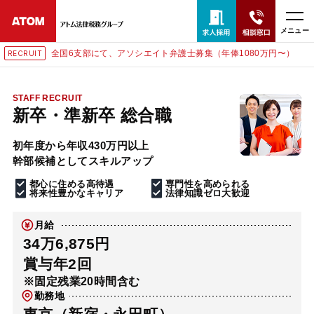
メニュー
全国6支部にて、アソシエイト弁護士募集（年俸1080万円〜）
RECRUIT
24時間365日全国対応
無料相談窓口はこちら
STAFF RECRUIT
新卒・準新卒 総合職
電話・LINE・メールで相談予約受付中
初年度から年収430万円以上
幹部候補としてスキルアップ
ホーム
都心に住める高待遇
専門性を高められる
将来性豊かなキャリア
法律知識ゼロ大歓迎
取扱分野
月給
34万6,875円
解決実績
賞与年2回
※固定残業20時間含む
勤務地
アクセス