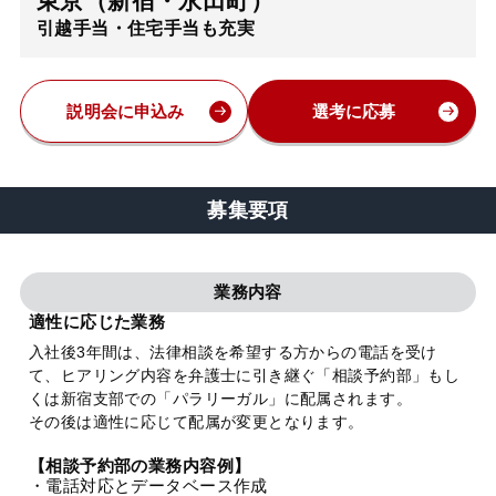
東京（新宿・永田町）
引越手当・住宅手当も充実
弁護士・税理士
費用
説明会に申込み
選考に応募
グループ案内
募集要項
求人採用
業務内容
お知らせ
適性に応じた業務
入社後3年間は、法律相談を希望する方からの電話を受け
て、ヒアリング内容を弁護士に引き継ぐ「相談予約部」もし
特設サイト
くは新宿支部での「パラリーガル」に配属されます。
その後は適性に応じて配属が変更となります。
相談先情報サイト
【相談予約部の業務内容例】
・電話対応とデータベース作成