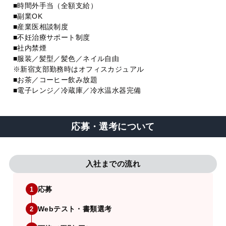
■時間外手当（全額支給）
■副業OK
■産業医相談制度
■不妊治療サポート制度
■社内禁煙
■服装／髪型／髪色／ネイル自由
※新宿支部勤務時はオフィスカジュアル
■お茶／コーヒー飲み放題
■電子レンジ／冷蔵庫／冷水温水器完備
応募・選考について
入社までの流れ
応募
1
Webテスト・書類選考
2