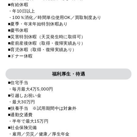
■有給休暇
・年10日以上
・100％消化／時間単位使用OK／買取制度あり
■夏季・年末年始特別休暇あり
■慶弔休暇
■災害特別休暇（天災発生時に取得可）
■産前産後休暇（取得・復帰実績あり）
■育児休暇（取得・復帰実績あり）
■ドナー休暇
福利厚生・待遇
■住宅手当
・毎月最大4万5,000円
■引越しお祝い金
・最大30万円
■扶養手当 ※試用期間中は対象外
■通勤交通費
・半年で最大15万円
■社会保険完備
・雇用／労災／健康／厚生年金