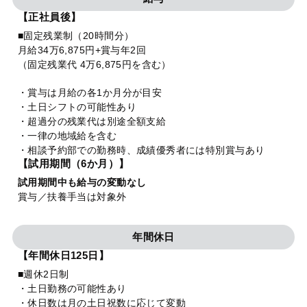
【正社員後】
■固定残業制（20時間分）
月給34万6,875円+賞与年2回
（固定残業代 4万6,875円を含む）
・賞与は月給の各1か月分が目安
・土日シフトの可能性あり
・超過分の残業代は別途全額支給
・一律の地域給を含む
・相談予約部での勤務時、成績優秀者には特別賞与あり
【試用期間（6か月）】
試用期間中も給与の変動なし
賞与／扶養手当は対象外
年間休日
【年間休日125日】
■週休2日制
・土日勤務の可能性あり
・休日数は月の土日祝数に応じて変動