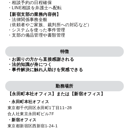
・相談予約の日程確保
法人グループ
・LINE相談を弁護士へ配転
【新宿支部の業務内容例】
・法律関係事務全般
プライバシーポリシー
利用規約
内部通報
お役立ち
（依頼者やご家族、裁判所への対応など）
・システムを使った事件管理
TikTok受賞
定義集
動画集
・支部の備品管理や書類管理
特徴
・お困りの方から直接感謝される
・法的知識が身につく
・事件解決に触れ人助けを実感できる
勤務場所
【永田町本社オフィス】または【新宿オフィス】
・永田町本社オフィス
東京都千代田区永田町1丁目11−28
合人社東京永田町ビル7F
・新宿オフィス
東京都新宿区西新宿1-24-1