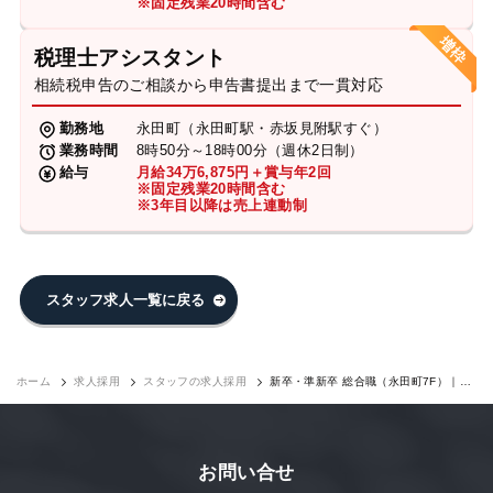
※固定残業20時間含む
税理士アシスタント
相続税申告のご相談から申告書提出まで一貫対応
勤務地
永田町（永田町駅・赤坂見附駅すぐ）
業務時間
8時50分～18時00分（週休2日制）
給与
月給34万6,875円＋賞与年2回
※固定残業20時間含む
※3年目以降は売上連動制
スタッフ求人一覧に戻る
ホーム
求人採用
スタッフの求人採用
新卒・準新卒 総合職（永田町7F）｜求
人採用
お問い合せ