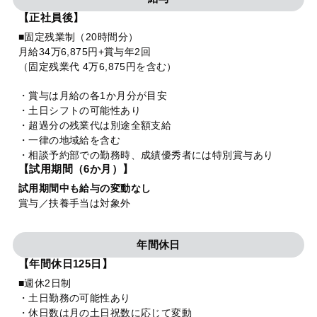
【正社員後】
■固定残業制（20時間分）
月給34万6,875円+賞与年2回
（固定残業代 4万6,875円を含む）
・賞与は月給の各1か月分が目安
・土日シフトの可能性あり
・超過分の残業代は別途全額支給
・一律の地域給を含む
・相談予約部での勤務時、成績優秀者には特別賞与あり
【試用期間（6か月）】
試用期間中も給与の変動なし
賞与／扶養手当は対象外
年間休日
【年間休日125日】
■週休2日制
・土日勤務の可能性あり
・休日数は月の土日祝数に応じて変動