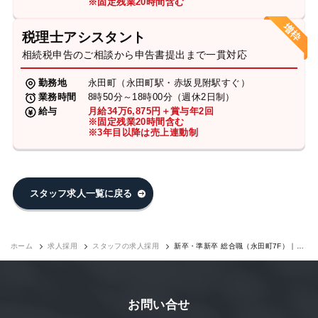
※固定残業20時間含む
税理士アシスタント
相続税申告のご相談から申告書提出まで一貫対応
勤務地
永田町（永田町駅・赤坂見附駅すぐ）
業務時間
8時50分～18時00分（週休2日制）
給与
月給34万6,875円＋賞与年2回
※固定残業20時間含む
※3年目以降は売上連動制
スタッフ求人一覧に戻る
ホーム
求人採用
スタッフの求人採用
新卒・準新卒 総合職（永田町7F）｜求
人採用
お問い合せ