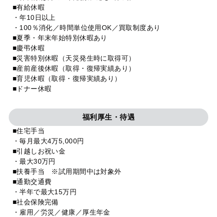
■有給休暇
・年10日以上
・100％消化／時間単位使用OK／買取制度あり
■夏季・年末年始特別休暇あり
■慶弔休暇
■災害特別休暇（天災発生時に取得可）
■産前産後休暇（取得・復帰実績あり）
■育児休暇（取得・復帰実績あり）
■ドナー休暇
福利厚生・待遇
■住宅手当
・毎月最大4万5,000円
■引越しお祝い金
・最大30万円
■扶養手当 ※試用期間中は対象外
■通勤交通費
・半年で最大15万円
■社会保険完備
・雇用／労災／健康／厚生年金