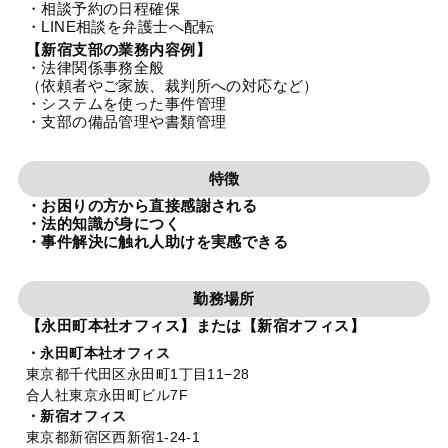
・相談予約の日程確保
法人グループ
・LINE相談を弁護士へ配転
【新宿支部の業務内容例】
・法律関係事務全般
プライバシーポリシー
利用規約
内部通報
お役立ち
（依頼者やご家族、裁判所への対応など）
・システムを使った事件管理
TikTok受賞
定義集
動画集
・支部の備品管理や書類管理
特徴
・お困りの方から直接感謝される
・法的知識が身につく
・事件解決に触れ人助けを実感できる
勤務場所
【永田町本社オフィス】または【新宿オフィス】
・永田町本社オフィス
東京都千代田区永田町1丁目11−28
合人社東京永田町ビル7F
・新宿オフィス
東京都新宿区西新宿1-24-1