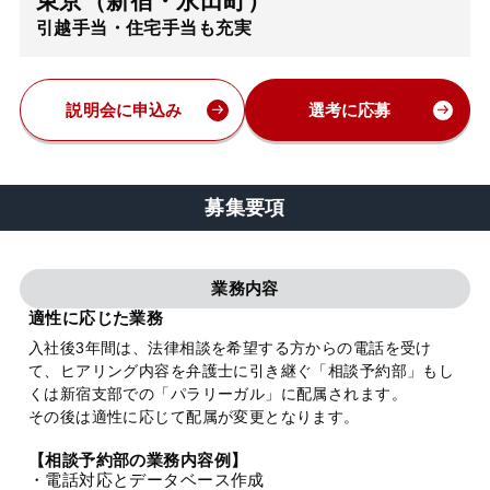
東京（新宿・永田町）
引越手当・住宅手当も充実
弁護士・税理士
費用
説明会に申込み
選考に応募
グループ案内
募集要項
求人採用
業務内容
お知らせ
適性に応じた業務
入社後3年間は、法律相談を希望する方からの電話を受け
て、ヒアリング内容を弁護士に引き継ぐ「相談予約部」もし
特設サイト
くは新宿支部での「パラリーガル」に配属されます。
その後は適性に応じて配属が変更となります。
相談先情報サイト
【相談予約部の業務内容例】
・電話対応とデータベース作成