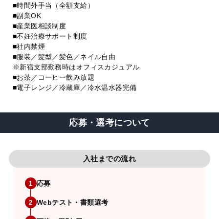
■時間外手当（全額支給）
■副業OK
■産業医相談制度
■不妊治療サポート制度
■社内禁煙
■服装／髪型／髪色／ネイル自由
※新宿支部勤務時はオフィスカジュアル
■お茶／コーヒー飲み放題
■電子レンジ／冷蔵庫／冷水温水器完備
応募・選考について
入社までの流れ
応募
1
Webテスト・書類選考
2