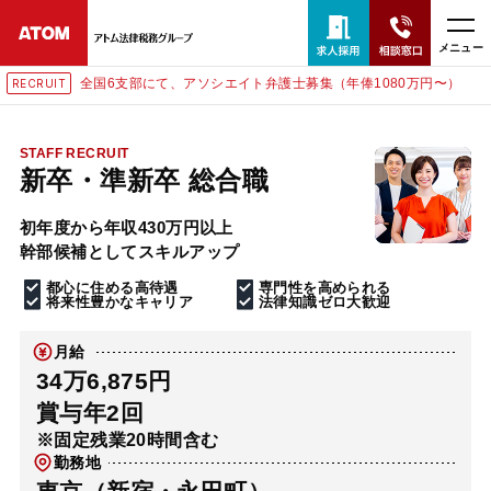
メニュー
全国6支部にて、アソシエイト弁護士募集（年俸1080万円〜）
RECRUIT
24時間365日全国対応
無料相談窓口はこちら
STAFF RECRUIT
新卒・準新卒 総合職
電話・LINE・メールで相談予約受付中
初年度から年収430万円以上
幹部候補としてスキルアップ
ホーム
都心に住める高待遇
専門性を高められる
将来性豊かなキャリア
法律知識ゼロ大歓迎
取扱分野
月給
34万6,875円
解決実績
賞与年2回
※固定残業20時間含む
勤務地
アクセス