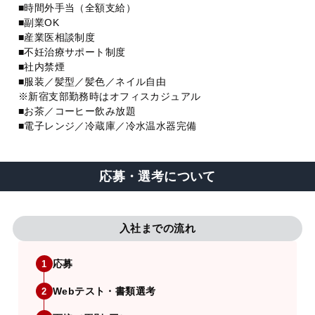
■時間外手当（全額支給）
■副業OK
■産業医相談制度
■不妊治療サポート制度
■社内禁煙
■服装／髪型／髪色／ネイル自由
※新宿支部勤務時はオフィスカジュアル
■お茶／コーヒー飲み放題
■電子レンジ／冷蔵庫／冷水温水器完備
応募・選考について
入社までの流れ
応募
1
Webテスト・書類選考
2