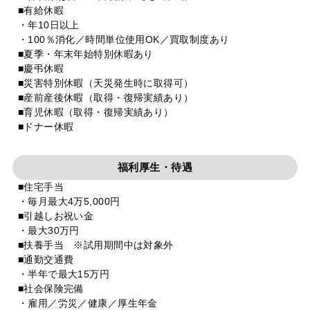
■有給休暇
・年10日以上
・100％消化／時間単位使用OK／買取制度あり
■夏季・年末年始特別休暇あり
■慶弔休暇
■災害特別休暇（天災発生時に取得可）
■産前産後休暇（取得・復帰実績あり）
■育児休暇（取得・復帰実績あり）
■ドナー休暇
福利厚生・待遇
■住宅手当
・毎月最大4万5,000円
■引越しお祝い金
・最大30万円
■扶養手当 ※試用期間中は対象外
■通勤交通費
・半年で最大15万円
■社会保険完備
・雇用／労災／健康／厚生年金