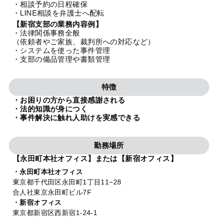
・相談予約の日程確保
法人グループ
・LINE相談を弁護士へ配転
【新宿支部の業務内容例】
・法律関係事務全般
プライバシーポリシー
利用規約
内部通報
お役立ち
（依頼者やご家族、裁判所への対応など）
・システムを使った事件管理
TikTok受賞
定義集
動画集
・支部の備品管理や書類管理
特徴
・お困りの方から直接感謝される
・法的知識が身につく
・事件解決に触れ人助けを実感できる
勤務場所
【永田町本社オフィス】または【新宿オフィス】
・永田町本社オフィス
東京都千代田区永田町1丁目11−28
合人社東京永田町ビル7F
・新宿オフィス
東京都新宿区西新宿1-24-1