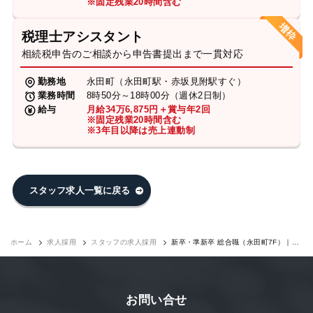
※固定残業20時間含む
税理士アシスタント
相続税申告のご相談から申告書提出まで一貫対応
勤務地
永田町（永田町駅・赤坂見附駅すぐ）
業務時間
8時50分～18時00分（週休2日制）
給与
月給34万6,875円＋賞与年2回
※固定残業20時間含む
※3年目以降は売上連動制
スタッフ求人一覧に戻る
ホーム
求人採用
スタッフの求人採用
新卒・準新卒 総合職（永田町7F）｜求
人採用
お問い合せ