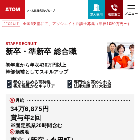
メニュー
全国6支部にて、アソシエイト弁護士募集（年俸1080万円〜）
IT
RECRU
24時間365日全国対応
無料相談窓口はこちら
STAFF RECRUIT
新卒・準新卒 総合職
電話・LINE・メールで相談予約受付中
初年度から年収430万円以上
幹部候補としてスキルアップ
ホーム
都心に住める高待遇
専門性を高められる
将来性豊かなキャリア
法律知識ゼロ大歓迎
取扱分野
月給
34万6,875円
解決実績
賞与年2回
※固定残業20時間含む
勤務地
アクセス