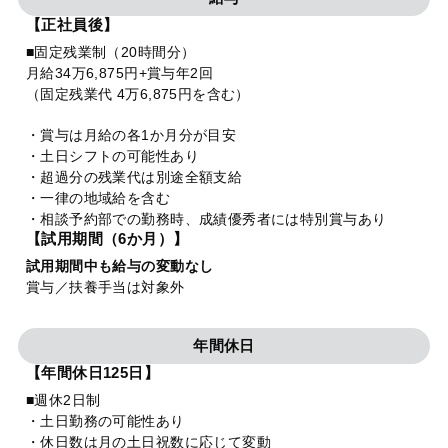
【正社員後】
■固定残業制（20時間分）
月給34万6,875円+賞与年2回
（固定残業代 4万6,875円を含む）
・賞与は月給の各1か月分が目安
・土日シフトの可能性あり
・超過分の残業代は別途全額支給
・一律の地域給を含む
・相談予約部での勤務時、成績優秀者には特別賞与あり
【試用期間（6か月）】
試用期間中も給与の変動なし
賞与／扶養手当は対象外
年間休日
【年間休日125日】
■週休2日制
・土日勤務の可能性あり
・休日数は月の土日祝数に応じて変動