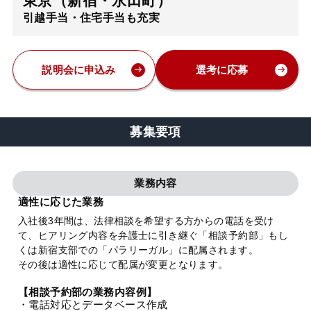
東京（新宿・永田町）
引越手当・住宅手当も充実
弁護士・税理士
費用
説明会に申込み
選考に応募
グループ案内
募集要項
求人採用
業務内容
お知らせ
適性に応じた業務
入社後3年間は、法律相談を希望する方からの電話を受け
て、ヒアリング内容を弁護士に引き継ぐ「相談予約部」もし
特設サイト
くは新宿支部での「パラリーガル」に配属されます。
その後は適性に応じて配属が変更となります。
相談先情報サイト
【相談予約部の業務内容例】
・電話対応とデータベース作成