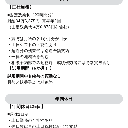
【正社員後】
■固定残業制（20時間分）
月給34万6,875円+賞与年2回
（固定残業代 4万6,875円を含む）
・賞与は月給の各1か月分が目安
・土日シフトの可能性あり
・超過分の残業代は別途全額支給
・一律の地域給を含む
・相談予約部での勤務時、成績優秀者には特別賞与あり
【試用期間（6か月）】
試用期間中も給与の変動なし
賞与／扶養手当は対象外
年間休日
【年間休日125日】
■週休2日制
・土日勤務の可能性あり
・休日数は月の土日祝数に応じて変動