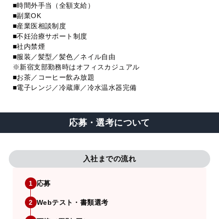
■時間外手当（全額支給）
■副業OK
■産業医相談制度
■不妊治療サポート制度
■社内禁煙
■服装／髪型／髪色／ネイル自由
※新宿支部勤務時はオフィスカジュアル
■お茶／コーヒー飲み放題
■電子レンジ／冷蔵庫／冷水温水器完備
応募・選考について
入社までの流れ
応募
1
Webテスト・書類選考
2