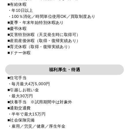
■有給休暇
・年10日以上
・100％消化／時間単位使用OK／買取制度あり
■夏季・年末年始特別休暇あり
■慶弔休暇
■災害特別休暇（天災発生時に取得可）
■産前産後休暇（取得・復帰実績あり）
■育児休暇（取得・復帰実績あり）
■ドナー休暇
福利厚生・待遇
■住宅手当
・毎月最大4万5,000円
■引越しお祝い金
・最大30万円
■扶養手当 ※試用期間中は対象外
■通勤交通費
・半年で最大15万円
■社会保険完備
・雇用／労災／健康／厚生年金