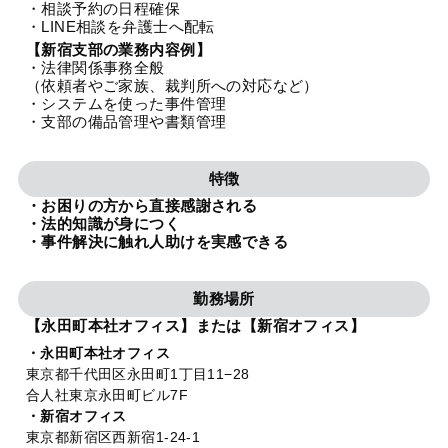
・相談予約の日程確保
法人グループ
・LINE相談を弁護士へ配転
【新宿支部の業務内容例】
・法律関係事務全般
プライバシーポリシー
利用規約
内部通報
お役立ち
（依頼者やご家族、裁判所への対応など）
・システムを使った事件管理
TikTok受賞
定義集
動画集
・支部の備品管理や書類管理
特徴
・お困りの方から直接感謝される
・法的知識が身につく
・事件解決に触れ人助けを実感できる
勤務場所
【永田町本社オフィス】または【新宿オフィス】
・永田町本社オフィス
東京都千代田区永田町1丁目11−28
合人社東京永田町ビル7F
・新宿オフィス
東京都新宿区西新宿1-24-1