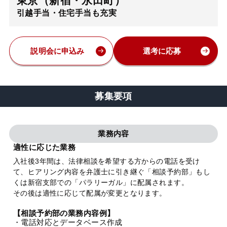
東京（新宿・永田町）
引越手当・住宅手当も充実
弁護士・税理士
費用
説明会に申込み
選考に応募
グループ案内
募集要項
求人採用
業務内容
お知らせ
適性に応じた業務
入社後3年間は、法律相談を希望する方からの電話を受け
て、ヒアリング内容を弁護士に引き継ぐ「相談予約部」もし
特設サイト
くは新宿支部での「パラリーガル」に配属されます。
その後は適性に応じて配属が変更となります。
相談先情報サイト
【相談予約部の業務内容例】
・電話対応とデータベース作成