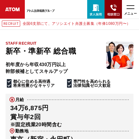
メニュー
全国6支部にて、アソシエイト弁護士募集（年俸1080万円〜）
RECRUIT
24時間365日全国対応
無料相談窓口はこちら
STAFF RECRUIT
新卒・準新卒 総合職
電話・LINE・メールで相談予約受付中
初年度から年収430万円以上
幹部候補としてスキルアップ
ホーム
都心に住める高待遇
専門性を高められる
将来性豊かなキャリア
法律知識ゼロ大歓迎
取扱分野
月給
34万6,875円
解決実績
賞与年2回
※固定残業20時間含む
勤務地
アクセス