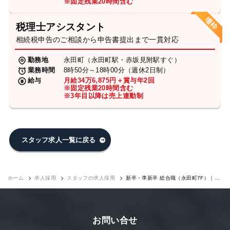
※固定残業20時間含む
税理士アシスタント
相続税申告のご相談から申告書提出まで一貫対応
勤務地
永田町（永田町駅・赤坂見附駅すぐ）
業務時間
8時50分～18時00分（週休2日制）
給与
月給34万6,875円＋賞与年2回
※固定残業20時間含む
※3年目以降は売上連動制
スタッフ求人一覧に戻る
ホーム
求人採用
スタッフの求人採用
新卒・準新卒 総合職（永田町7F）｜求
人採用
お問い合せ