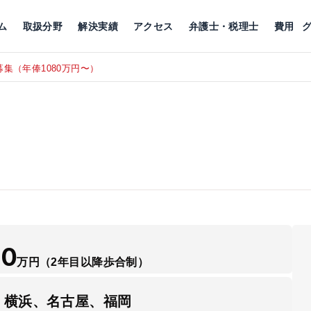
川
相続税
企業理念
丸の内
刑事事件
刑事事件
女性トラブル
代表挨拶
新宿
交通事故
交通事故
北千住
グループ概要
一般民事
相続税
相続税
横浜
出演・監修
離婚
沿革・組織
静岡
ム
取扱分野
解決実績
アクセス
弁護士・税理士
費用
集（年俸1080万円〜）
東京にて、
RECRUIT
50
万円
（2年目以降歩合制）
、横浜、名古屋、福岡