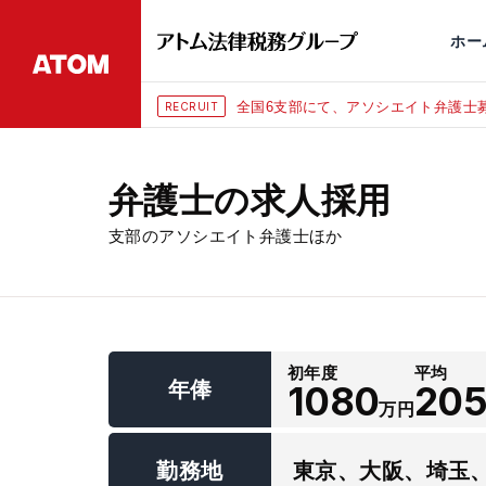
永田町
仙台
埼玉大宮
刑事事件
千葉
交通事故
市
ホー
全国6支部にて、アソシエイト弁護士募
RECRUIT
弁護士の求人採用
支部のアソシエイト弁護士ほか
初年度
平均
年俸
1080
20
万円
勤務地
東京、大阪、埼玉