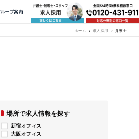
出版・寄稿
名古屋
京都
公益活動
大阪
神戸
福岡
グループ案内
相談予約スタッフ募集（月給38万以上）
ホーム
求人採用
弁護士
場所で求人情報を探す
新宿オフィス
大阪オフィス