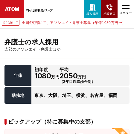
メニュー
全国6支部にて、アソシエイト弁護士募集（年俸1080万円〜）
RECRUIT
24時間365日全国対応
無料相談窓口はこちら
弁護士の求人採用
支部のアソシエイト弁護士ほか
電話・LINE・メールで相談予約受付中
初年度
平均
ホーム
1080
2050
年俸
万円
万円
（2年目以降歩合制）
取扱分野
東京、大阪、埼玉、横浜、名古屋、福岡
勤務地
解決実績
ピックアップ（特に募集中の支部）
アクセス