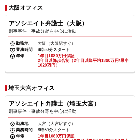
法人グループ
大阪オフィス
アソシエイト弁護士（大阪）
プライバシーポリシー
利用規約
内部通報
お役立ち
刑事事件・事故分野を中心に活動
TikTok受賞
定義集
動画集
勤務地
大阪（大阪駅すぐ）
業務時間
8時50分スタート
年俸
1年目1080万円保証
2年目以降歩合制（2年目以降平均1890万円/最小
1020万円）
埼玉大宮オフィス
アソシエイト弁護士（埼玉大宮）
刑事事件・事故分野を中心に活動
勤務地
大宮（大宮駅すぐ）
業務時間
8時50分スタート
年俸
1年目1080万円保証