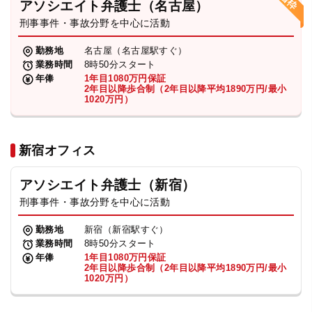
アソシエイト弁護士（名古屋）
刑事事件・事故分野を中心に活動
弁護士・税理士
勤務地
名古屋（名古屋駅すぐ）
業務時間
8時50分スタート
費用
年俸
1年目1080万円保証
2年目以降歩合制（2年目以降平均1890万円/最小
1020万円）
グループ案内
新宿オフィス
求人採用
アソシエイト弁護士（新宿）
お知らせ
刑事事件・事故分野を中心に活動
勤務地
新宿（新宿駅すぐ）
特設サイト
業務時間
8時50分スタート
年俸
1年目1080万円保証
2年目以降歩合制（2年目以降平均1890万円/最小
1020万円）
相談先情報サイト