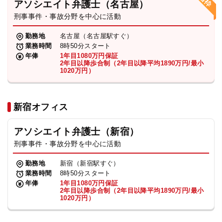
アソシエイト弁護士（名古屋）
刑事事件・事故分野を中心に活動
弁護士・税理士
勤務地
名古屋（名古屋駅すぐ）
業務時間
8時50分スタート
費用
年俸
1年目1080万円保証
2年目以降歩合制（2年目以降平均1890万円/最小
1020万円）
グループ案内
新宿オフィス
求人採用
アソシエイト弁護士（新宿）
お知らせ
刑事事件・事故分野を中心に活動
勤務地
新宿（新宿駅すぐ）
特設サイト
業務時間
8時50分スタート
年俸
1年目1080万円保証
2年目以降歩合制（2年目以降平均1890万円/最小
1020万円）
相談先情報サイト