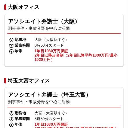
法人グループ
大阪オフィス
アソシエイト弁護士（大阪）
プライバシーポリシー
利用規約
内部通報
お役立ち
刑事事件・事故分野を中心に活動
TikTok受賞
定義集
動画集
勤務地
大阪（大阪駅すぐ）
業務時間
8時50分スタート
年俸
1年目1080万円保証
2年目以降歩合制（2年目以降平均1890万円/最小
1020万円）
埼玉大宮オフィス
アソシエイト弁護士（埼玉大宮）
刑事事件・事故分野を中心に活動
勤務地
大宮（大宮駅すぐ）
業務時間
8時50分スタート
年俸
1年目1080万円保証