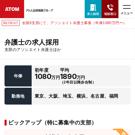
メニュー
全国6支部にて、アソシエイト弁護士募集（年俸1080万円〜）
RECRUIT
24時間365日全国対応
無料相談窓口はこちら
弁護士の求人採用
支部のアソシエイト弁護士ほか
電話・LINE・メールで相談予約受付中
初年度
平均
ホーム
1080
1890
年俸
万円
万円
（2年目以降歩合制）
取扱分野
東京、大阪、埼玉、横浜、名古屋、福岡
勤務地
解決実績
ピックアップ（特に募集中の支部）
アクセス