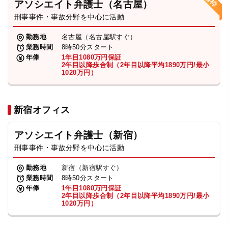
アソシエイト弁護士（名古屋）
刑事事件・事故分野を中心に活動
弁護士・税理士
勤務地
名古屋（名古屋駅すぐ）
業務時間
8時50分スタート
費用
年俸
1年目1080万円保証
2年目以降歩合制（2年目以降平均1890万円/最小
1020万円）
グループ案内
新宿オフィス
求人採用
アソシエイト弁護士（新宿）
お知らせ
刑事事件・事故分野を中心に活動
勤務地
新宿（新宿駅すぐ）
特設サイト
業務時間
8時50分スタート
年俸
1年目1080万円保証
2年目以降歩合制（2年目以降平均1890万円/最小
1020万円）
相談先情報サイト