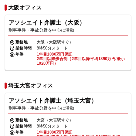
法人グループ
大阪オフィス
アソシエイト弁護士（大阪）
プライバシーポリシー
利用規約
内部通報
お役立ち
刑事事件・事故分野を中心に活動
TikTok受賞
定義集
動画集
勤務地
大阪（大阪駅すぐ）
業務時間
8時50分スタート
年俸
1年目1080万円保証
2年目以降歩合制（2年目以降平均1890万円/最小
1020万円）
埼玉大宮オフィス
アソシエイト弁護士（埼玉大宮）
刑事事件・事故分野を中心に活動
勤務地
大宮（大宮駅すぐ）
業務時間
8時50分スタート
年俸
1年目1080万円保証