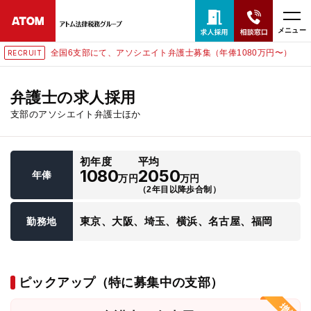
メニュー
全国6支部にて、アソシエイト弁護士募集（年俸1080万円〜）
RECRUIT
24時間365日全国対応
無料相談窓口はこちら
弁護士の求人採用
支部のアソシエイト弁護士ほか
電話・LINE・メールで相談予約受付中
初年度
平均
ホーム
1080
2050
年俸
万円
万円
（2年目以降歩合制）
取扱分野
東京、大阪、埼玉、横浜、名古屋、福岡
勤務地
解決実績
ピックアップ（特に募集中の支部）
アクセス