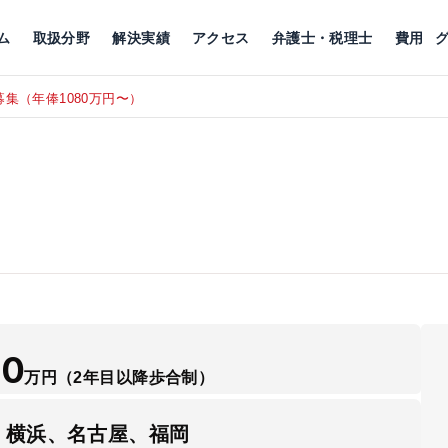
川
相続税
企業理念
丸の内
刑事事件
刑事事件
女性トラブル
代表挨拶
新宿
交通事故
交通事故
北千住
グループ概要
一般民事
相続税
相続税
横浜
出演・監修
離婚
沿革・組織
静岡
ム
取扱分野
解決実績
アクセス
弁護士・税理士
費用
集（年俸1080万円〜）
東京にて、
RECRUIT
50
万円
（2年目以降歩合制）
、横浜、名古屋、福岡