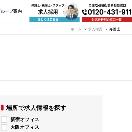
出版・寄稿
名古屋
京都
公益活動
大阪
神戸
福岡
グループ案内
相談予約スタッフ募集（月給38万以上）
ホーム
求人採用
弁護士
場所で求人情報を探す
新宿オフィス
大阪オフィス