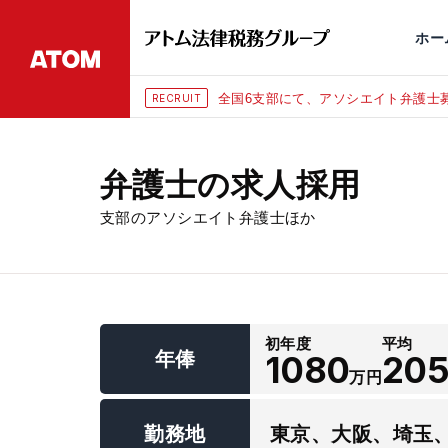
永田町
仙台
埼玉大宮
刑事事件
千葉
交通事故
市
ホー
全国6支部にて、アソシエイト弁護士募
RECRUIT
弁護士の求人採用
支部のアソシエイト弁護士ほか
初年度
平均
年俸
1080
20
万円
勤務地
東京、大阪、埼玉