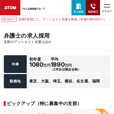
メニュー
全国6支部にて、アソシエイト弁護士募集（年俸1080万円〜）
RECRUIT
24時間365日全国対応
無料相談窓口はこちら
弁護士の求人採用
支部のアソシエイト弁護士ほか
電話・LINE・メールで相談予約受付中
初年度
平均
ホーム
1080
1890
年俸
万円
万円
（2年目以降歩合制）
取扱分野
東京、大阪、埼玉、横浜、名古屋、福岡
勤務地
解決実績
ピックアップ（特に募集中の支部）
アクセス