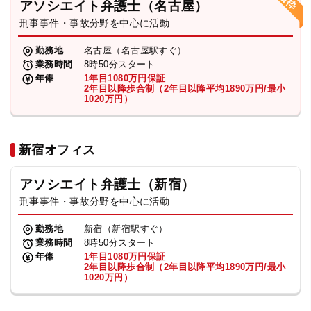
アソシエイト弁護士（名古屋）
刑事事件・事故分野を中心に活動
弁護士・税理士
勤務地
名古屋（名古屋駅すぐ）
業務時間
8時50分スタート
費用
年俸
1年目1080万円保証
2年目以降歩合制（2年目以降平均1890万円/最小
1020万円）
グループ案内
新宿オフィス
求人採用
アソシエイト弁護士（新宿）
お知らせ
刑事事件・事故分野を中心に活動
勤務地
新宿（新宿駅すぐ）
特設サイト
業務時間
8時50分スタート
年俸
1年目1080万円保証
2年目以降歩合制（2年目以降平均1890万円/最小
1020万円）
相談先情報サイト