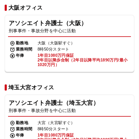
法人グループ
大阪オフィス
アソシエイト弁護士（大阪）
プライバシーポリシー
利用規約
内部通報
お役立ち
刑事事件・事故分野を中心に活動
TikTok受賞
定義集
動画集
勤務地
大阪（大阪駅すぐ）
業務時間
8時50分スタート
年俸
1年目1080万円保証
2年目以降歩合制（2年目以降平均1890万円/最小
1020万円）
埼玉大宮オフィス
アソシエイト弁護士（埼玉大宮）
刑事事件・事故分野を中心に活動
勤務地
大宮（大宮駅すぐ）
業務時間
8時50分スタート
年俸
1年目1080万円保証