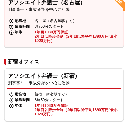
アソシエイト弁護士（名古屋）
刑事事件・事故分野を中心に活動
弁護士・税理士
勤務地
名古屋（名古屋駅すぐ）
業務時間
8時50分スタート
費用
年俸
1年目1080万円保証
2年目以降歩合制（2年目以降平均1890万円/最小
1020万円）
グループ案内
新宿オフィス
求人採用
アソシエイト弁護士（新宿）
お知らせ
刑事事件・事故分野を中心に活動
勤務地
新宿（新宿駅すぐ）
特設サイト
業務時間
8時50分スタート
年俸
1年目1080万円保証
2年目以降歩合制（2年目以降平均1890万円/最小
1020万円）
相談先情報サイト