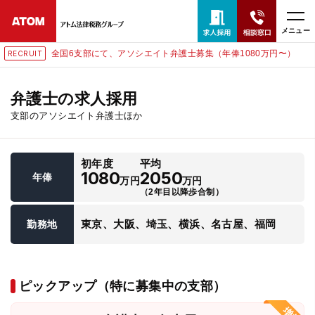
メニュー
全国6支部にて、アソシエイト弁護士募集（年俸1080万円〜）
RECRUIT
24時間365日全国対応
無料相談窓口はこちら
弁護士の求人採用
支部のアソシエイト弁護士ほか
電話・LINE・メールで相談予約受付中
初年度
平均
ホーム
1080
2050
年俸
万円
万円
（2年目以降歩合制）
取扱分野
東京、大阪、埼玉、横浜、名古屋、福岡
勤務地
解決実績
ピックアップ（特に募集中の支部）
アクセス