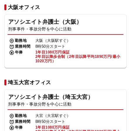
法人グループ
大阪オフィス
アソシエイト弁護士（大阪）
プライバシーポリシー
利用規約
内部通報
お役立ち
刑事事件・事故分野を中心に活動
TikTok受賞
定義集
動画集
勤務地
大阪（大阪駅すぐ）
業務時間
8時50分スタート
年俸
1年目1080万円保証
2年目以降歩合制（2年目以降平均1890万円/最小
1020万円）
埼玉大宮オフィス
アソシエイト弁護士（埼玉大宮）
刑事事件・事故分野を中心に活動
勤務地
大宮（大宮駅すぐ）
業務時間
8時50分スタート
年俸
1年目1080万円保証