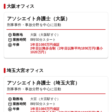
法人グループ
大阪オフィス
アソシエイト弁護士（大阪）
プライバシーポリシー
利用規約
内部通報
お役立ち
刑事事件・事故分野を中心に活動
TikTok受賞
定義集
動画集
勤務地
大阪（大阪駅すぐ）
業務時間
8時50分スタート
年俸
1年目1080万円保証
2年目以降歩合制（2年目以降平均1890万円/最小
1020万円）
埼玉大宮オフィス
アソシエイト弁護士（埼玉大宮）
刑事事件・事故分野を中心に活動
勤務地
大宮（大宮駅すぐ）
業務時間
8時50分スタート
年俸
1年目1080万円保証