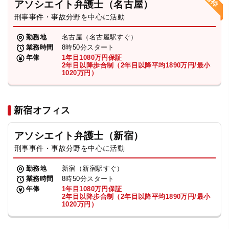
アソシエイト弁護士（名古屋）
刑事事件・事故分野を中心に活動
弁護士・税理士
勤務地
名古屋（名古屋駅すぐ）
業務時間
8時50分スタート
費用
年俸
1年目1080万円保証
2年目以降歩合制（2年目以降平均1890万円/最小
1020万円）
グループ案内
新宿オフィス
求人採用
アソシエイト弁護士（新宿）
お知らせ
刑事事件・事故分野を中心に活動
勤務地
新宿（新宿駅すぐ）
特設サイト
業務時間
8時50分スタート
年俸
1年目1080万円保証
2年目以降歩合制（2年目以降平均1890万円/最小
1020万円）
相談先情報サイト