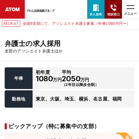
メニュー
全国6支部にて、アソシエイト弁護士募集（年俸1080万円〜）
RECRUIT
24時間365日全国対応
無料相談窓口はこちら
弁護士の求人採用
支部のアソシエイト弁護士ほか
電話・LINE・メールで相談予約受付中
初年度
平均
ホーム
1080
2050
年俸
万円
万円
（2年目以降歩合制）
取扱分野
東京、大阪、埼玉、横浜、名古屋、福岡
勤務地
解決実績
ピックアップ（特に募集中の支部）
アクセス