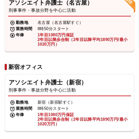
アソシエイト弁護士（名古屋）
刑事事件・事故分野を中心に活動
弁護士・税理士
勤務地
名古屋（名古屋駅すぐ）
業務時間
8時50分スタート
費用
年俸
1年目1080万円保証
2年目以降歩合制（2年目以降平均1890万円/最小
1020万円）
グループ案内
新宿オフィス
求人採用
アソシエイト弁護士（新宿）
お知らせ
刑事事件・事故分野を中心に活動
勤務地
新宿（新宿駅すぐ）
特設サイト
業務時間
8時50分スタート
年俸
1年目1080万円保証
2年目以降歩合制（2年目以降平均1890万円/最小
1020万円）
相談先情報サイト