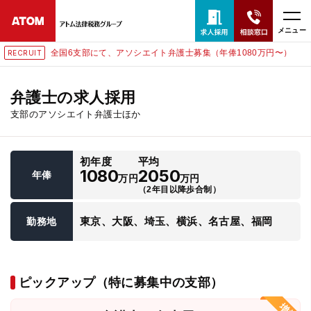
メニュー
全国6支部にて、アソシエイト弁護士募集（年俸1080万円〜）
RECRUIT
24時間365日全国対応
無料相談窓口はこちら
弁護士の求人採用
支部のアソシエイト弁護士ほか
電話・LINE・メールで相談予約受付中
初年度
平均
ホーム
1080
2050
年俸
万円
万円
（2年目以降歩合制）
取扱分野
東京、大阪、埼玉、横浜、名古屋、福岡
勤務地
解決実績
ピックアップ（特に募集中の支部）
アクセス