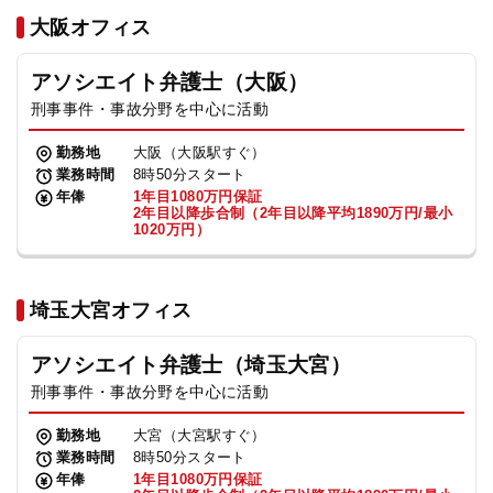
法人グループ
大阪オフィス
アソシエイト弁護士（大阪）
プライバシーポリシー
利用規約
内部通報
お役立ち
刑事事件・事故分野を中心に活動
TikTok受賞
定義集
動画集
勤務地
大阪（大阪駅すぐ）
業務時間
8時50分スタート
年俸
1年目1080万円保証
2年目以降歩合制（2年目以降平均1890万円/最小
1020万円）
埼玉大宮オフィス
アソシエイト弁護士（埼玉大宮）
刑事事件・事故分野を中心に活動
勤務地
大宮（大宮駅すぐ）
業務時間
8時50分スタート
年俸
1年目1080万円保証