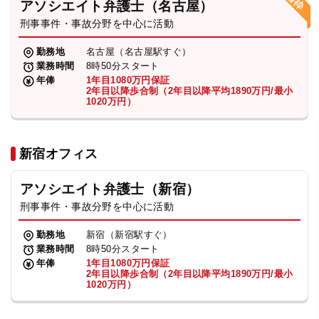
アソシエイト弁護士（名古屋）
刑事事件・事故分野を中心に活動
弁護士・税理士
勤務地
名古屋（名古屋駅すぐ）
業務時間
8時50分スタート
費用
年俸
1年目1080万円保証
2年目以降歩合制（2年目以降平均1890万円/最小
1020万円）
グループ案内
新宿オフィス
求人採用
アソシエイト弁護士（新宿）
お知らせ
刑事事件・事故分野を中心に活動
勤務地
新宿（新宿駅すぐ）
特設サイト
業務時間
8時50分スタート
年俸
1年目1080万円保証
2年目以降歩合制（2年目以降平均1890万円/最小
1020万円）
相談先情報サイト