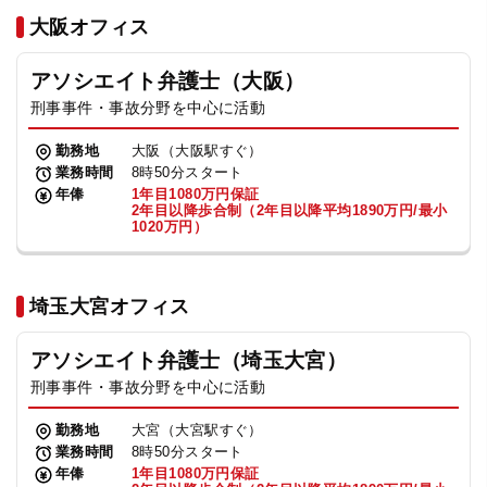
法人グループ
大阪オフィス
アソシエイト弁護士（大阪）
プライバシーポリシー
利用規約
内部通報
お役立ち
刑事事件・事故分野を中心に活動
TikTok受賞
定義集
動画集
勤務地
大阪（大阪駅すぐ）
業務時間
8時50分スタート
年俸
1年目1080万円保証
2年目以降歩合制（2年目以降平均1890万円/最小
1020万円）
埼玉大宮オフィス
アソシエイト弁護士（埼玉大宮）
刑事事件・事故分野を中心に活動
勤務地
大宮（大宮駅すぐ）
業務時間
8時50分スタート
年俸
1年目1080万円保証