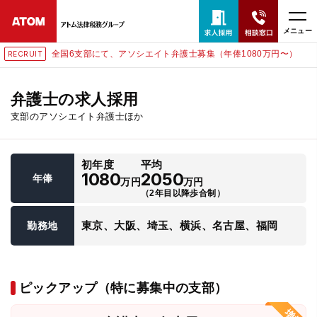
メニュー
全国6支部にて、アソシエイト弁護士募集（年俸1080万円〜）
RECRUIT
24時間365日全国対応
無料相談窓口はこちら
弁護士の求人採用
支部のアソシエイト弁護士ほか
電話・LINE・メールで相談予約受付中
初年度
平均
ホーム
1080
2050
年俸
万円
万円
（2年目以降歩合制）
取扱分野
東京、大阪、埼玉、横浜、名古屋、福岡
勤務地
解決実績
ピックアップ（特に募集中の支部）
アクセス