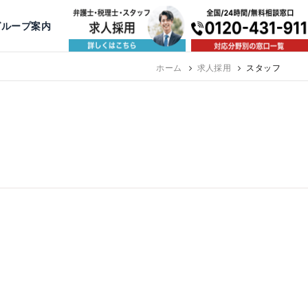
出版・寄稿
名古屋
京都
公益活動
大阪
神戸
福岡
グループ案内
相談予約スタッフ募集（月給38万以上）
ホーム
求人採用
スタッフ