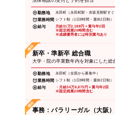
法律相談の受付と予約を担当
永田町（永田町駅・赤坂見附駅すぐ
勤務地
シフト制（1日8時間・週休2日制）
業務時間
月給31万2,188円＋賞与年2回
給与
※固定残業20時間含む
※成績優秀者には特別賞与あり
新卒・準新卒 総合職
大学・院の卒業数年内を対象にした総
永田町（全国から募集中）
勤務地
シフト制（1日8時間・週休2日制）
業務時間
・月給34万6,875円＋賞与年2回
給与
※固定残業20時間含む
事務：パラリーガル（大阪