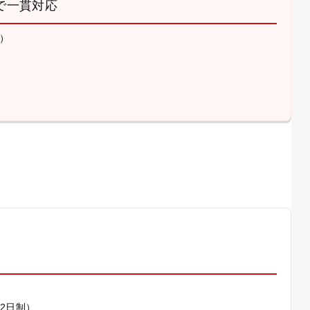
で一貫対応
）
）
休2日制）