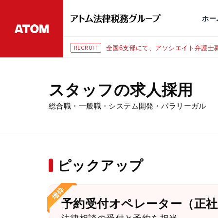
永田町
仙台
埼玉大宮
刑事事件
千葉
交通事故
市
ホー
全国6支部にて、アソシエイト弁護士募
RECRUIT
スタッフの求人採用
総合職・一般職・システム開発・パラリーガル
ピックアップ
予約受付オペレーター（正社