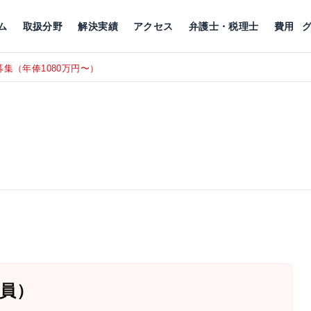
川
相続税
企業理念
丸の内
刑事事件
刑事事件
女性トラブル
代表挨拶
新宿
交通事故
交通事故
北千住
グループ概要
一般民事
相続税
相続税
横浜
出演・監修
離婚
沿革・組織
静岡
ム
取扱分野
解決実績
アクセス
弁護士・税理士
費用
集（年俸1080万円〜）
東京にて、
RECRUIT
員）