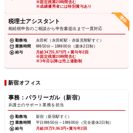
※固定残業20時間含む
法人グループ
※成績優秀者には特別賞与あり
税理士アシスタント
プライバシーポリシー
利用規約
内部通報
お役立ち
相続税申告のご相談から申告書提出まで一貫対応
TikTok受賞
定義集
動画集
勤務地
永田町（永田町駅・赤坂見附駅すぐ）
業務時間
8時50分～18時00分（週休2日制）
給与
月給34万6,875円＋賞与年2回
※固定残業20時間含む
※3年目以降は売上連動制
新宿オフィス
事務：パラリーガル（新宿）
弁護士のサポート業務を担当
勤務地
新宿（新宿駅すぐ）
業務時間
平日8時50分～18時00分（完全週休2日制）
給与
月給28万9,063円+賞与年2回