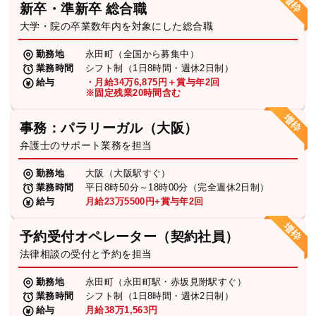
新卒・準新卒 総合職
弁護士・税理士
大学・院の卒業数年内を対象にした総合職
勤務地
永田町（全国から募集中）
業務時間
シフト制（1日8時間・週休2日制）
費用
給与
・月給34万6,875円＋賞与年2回
※固定残業20時間含む
グループ案内
事務：パラリーガル（大阪）
弁護士のサポート業務を担当
求人採用
勤務地
大阪（大阪駅すぐ）
業務時間
平日8時50分～18時00分（完全週休2日制）
お知らせ
給与
月給23万5500円+賞与年2回
予約受付オペレーター（契約社員）
特設サイト
法律相談の受付と予約を担当
勤務地
永田町（永田町駅・赤坂見附駅すぐ）
相談先情報サイト
業務時間
シフト制（1日8時間・週休2日制）
給与
月給38万1,563円