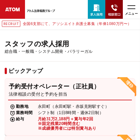
メニュー
部にて、アソシエイト弁護士募集（年俸1080万円〜）
東京にて
RECRUIT
24時間365日全国対応
無料相談窓口はこちら
スタッフの求人採用
総合職・一般職・システム開発・パラリーガル
電話・LINE・メールで相談予約受付中
ピックアップ
ホーム
予約受付オペレーター（正社員）
取扱分野
法律相談の受付と予約を担当
勤務地
永田町（永田町駅・赤坂見附駅すぐ）
解決実績
業務時間
シフト制（1日8時間・週休2日制）
給与
月給31万2,188円＋賞与年2回
※固定残業20時間含む
※成績優秀者には特別賞与あり
アクセス