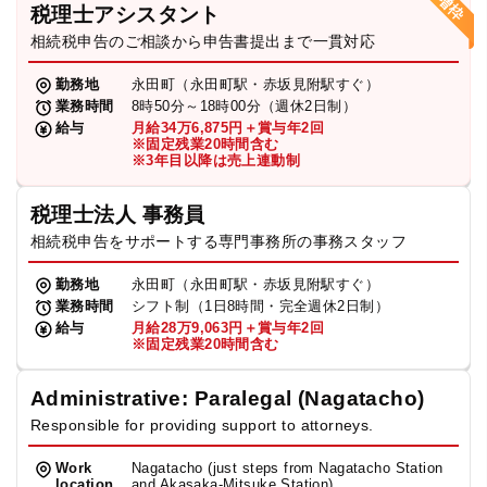
税理士アシスタント
相続税申告のご相談から申告書提出まで一貫対応
勤務地
永田町（永田町駅・赤坂見附駅すぐ）
業務時間
8時50分～18時00分（週休2日制）
給与
月給34万6,875円＋賞与年2回
※固定残業20時間含む
※3年目以降は売上連動制
税理士法人 事務員
相続税申告をサポートする専門事務所の事務スタッフ
勤務地
永田町（永田町駅・赤坂見附駅すぐ）
業務時間
シフト制（1日8時間・完全週休2日制）
給与
月給28万9,063円＋賞与年2回
※固定残業20時間含む
Administrative: Paralegal (Nagatacho)
Responsible for providing support to attorneys.
Work
Nagatacho (just steps from Nagatacho Station
location
and Akasaka-Mitsuke Station)