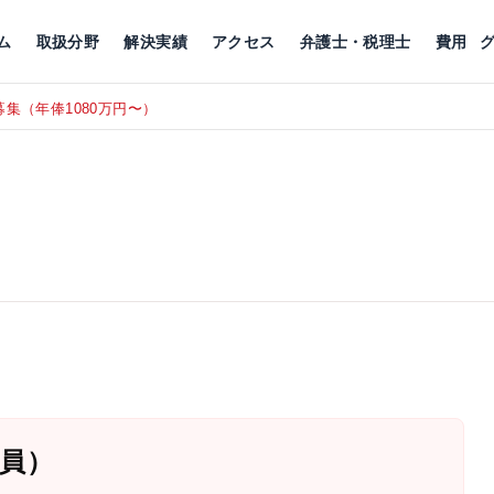
川
相続税
企業理念
丸の内
刑事事件
刑事事件
女性トラブル
代表挨拶
新宿
交通事故
交通事故
北千住
グループ概要
一般民事
相続税
相続税
横浜
出演・監修
離婚
沿革・組織
静岡
ム
取扱分野
解決実績
アクセス
弁護士・税理士
費用
集（年俸1080万円〜）
東京にて、
RECRUIT
員）