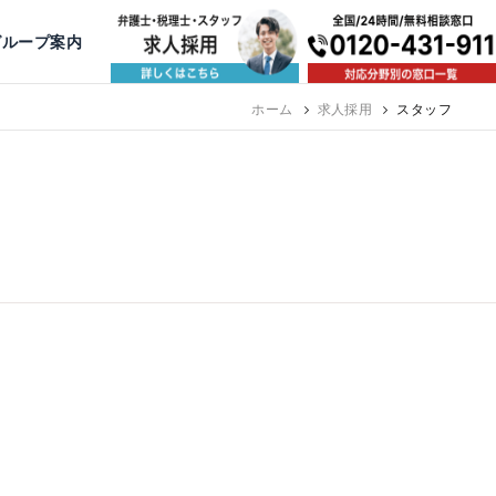
出版・寄稿
名古屋
京都
公益活動
大阪
神戸
福岡
グループ案内
相談予約スタッフ募集（月給38万以上）
ホーム
求人採用
スタッフ