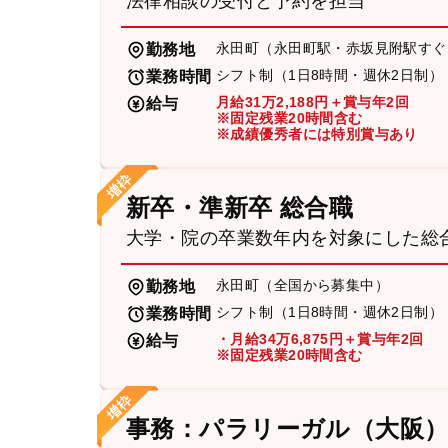
法律相談の受付と予約を担当
永田町（永田町駅・赤坂見附駅すぐ
勤務地
シフト制（1日8時間・週休2日制）
業務時間
月給31万2,188円＋賞与年2回
給与
※固定残業20時間含む
※成績優秀者には特別賞与あり
新卒・準新卒 総合職
大学・院の卒業数年内を対象にした総
永田町（全国から募集中）
勤務地
シフト制（1日8時間・週休2日制）
業務時間
・月給34万6,875円＋賞与年2回
給与
※固定残業20時間含む
事務：パラリーガル（大阪