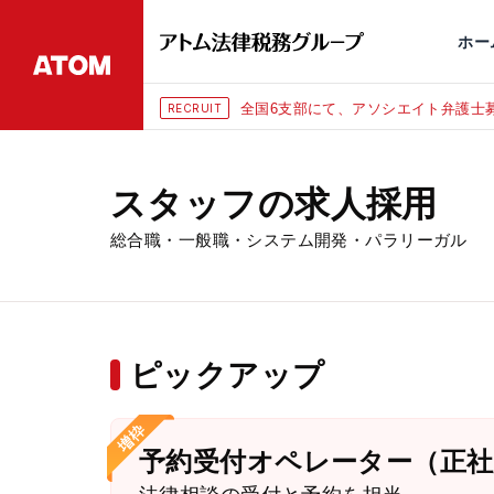
永田町
仙台
埼玉大宮
刑事事件
千葉
交通事故
市
ホー
全国6支部にて、アソシエイト弁護士募
RECRUIT
スタッフの求人採用
総合職・一般職・システム開発・パラリーガル
ピックアップ
予約受付オペレーター（正社