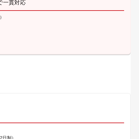
で一貫対応
）
）
休2日制）