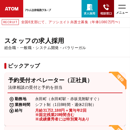
メニュー
全国6支部にて、アソシエイト弁護士募集（年俸1080万円〜）
RECRUIT
24時間365日全国対応
無料相談窓口はこちら
スタッフの求人採用
総合職・一般職・システム開発・パラリーガル
電話・LINE・メールで相談予約受付中
ピックアップ
ホーム
予約受付オペレーター（正社員）
取扱分野
法律相談の受付と予約を担当
勤務地
永田町（永田町駅・赤坂見附駅すぐ）
解決実績
業務時間
シフト制（1日8時間・週休2日制）
給与
月給31万2,188円＋賞与年2回
※固定残業20時間含む
※成績優秀者には特別賞与あり
アクセス