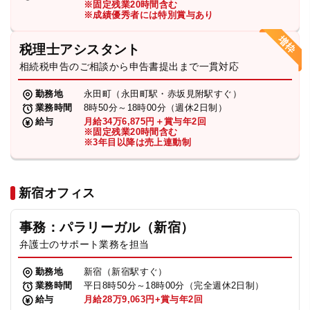
※固定残業20時間含む
法人グループ
※成績優秀者には特別賞与あり
税理士アシスタント
プライバシーポリシー
利用規約
内部通報
お役立ち
相続税申告のご相談から申告書提出まで一貫対応
TikTok受賞
定義集
動画集
勤務地
永田町（永田町駅・赤坂見附駅すぐ）
業務時間
8時50分～18時00分（週休2日制）
給与
月給34万6,875円＋賞与年2回
※固定残業20時間含む
※3年目以降は売上連動制
新宿オフィス
事務：パラリーガル（新宿）
弁護士のサポート業務を担当
勤務地
新宿（新宿駅すぐ）
業務時間
平日8時50分～18時00分（完全週休2日制）
給与
月給28万9,063円+賞与年2回