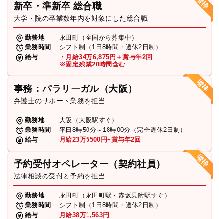
新卒・準新卒 総合職
弁護士・税理士
大学・院の卒業数年内を対象にした総合職
勤務地
永田町（全国から募集中）
業務時間
シフト制（1日8時間・週休2日制）
費用
給与
・月給34万6,875円＋賞与年2回
※固定残業20時間含む
グループ案内
事務：パラリーガル（大阪）
弁護士のサポート業務を担当
求人採用
勤務地
大阪（大阪駅すぐ）
業務時間
平日8時50分～18時00分（完全週休2日制）
お知らせ
給与
月給23万5500円+賞与年2回
予約受付オペレーター（契約社員）
特設サイト
法律相談の受付と予約を担当
勤務地
永田町（永田町駅・赤坂見附駅すぐ）
相談先情報サイト
業務時間
シフト制（1日8時間・週休2日制）
給与
月給38万1,563円