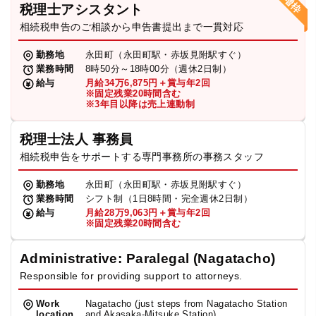
税理士アシスタント
相続税申告のご相談から申告書提出まで一貫対応
勤務地
永田町（永田町駅・赤坂見附駅すぐ）
業務時間
8時50分～18時00分（週休2日制）
給与
月給34万6,875円＋賞与年2回
※固定残業20時間含む
※3年目以降は売上連動制
税理士法人 事務員
相続税申告をサポートする専門事務所の事務スタッフ
勤務地
永田町（永田町駅・赤坂見附駅すぐ）
業務時間
シフト制（1日8時間・完全週休2日制）
給与
月給28万9,063円＋賞与年2回
※固定残業20時間含む
Administrative: Paralegal (Nagatacho)
Responsible for providing support to attorneys.
Work
Nagatacho (just steps from Nagatacho Station
location
and Akasaka-Mitsuke Station)