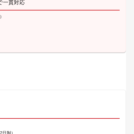
で一貫対応
）
）
休2日制）