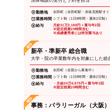
法律相談の受付と予約を担当
永田町（永田町駅・赤坂見附駅すぐ
勤務地
シフト制（1日8時間・週休2日制）
業務時間
月給31万2,188円＋賞与年2回
給与
※固定残業20時間含む
※成績優秀者には特別賞与あり
新卒・準新卒 総合職
大学・院の卒業数年内を対象にした総
永田町（全国から募集中）
勤務地
シフト制（1日8時間・週休2日制）
業務時間
・月給34万6,875円＋賞与年2回
給与
※固定残業20時間含む
事務：パラリーガル（大阪