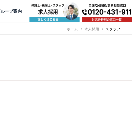
出版・寄稿
名古屋
京都
公益活動
大阪
神戸
福岡
グループ案内
相談予約スタッフ募集（月給38万以上）
ホーム
求人採用
スタッフ