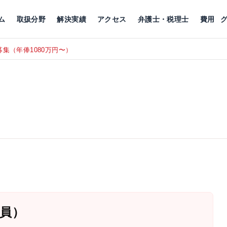
川
相続税
企業理念
丸の内
刑事事件
刑事事件
女性トラブル
代表挨拶
新宿
交通事故
交通事故
北千住
グループ概要
一般民事
相続税
相続税
横浜
出演・監修
離婚
沿革・組織
静岡
ム
取扱分野
解決実績
アクセス
弁護士・税理士
費用
集（年俸1080万円〜）
東京にて、
RECRUIT
員）