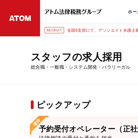
永田町
仙台
埼玉大宮
刑事事件
千葉
交通事故
市
ホー
全国6支部にて、アソシエイト弁護士募
RECRUIT
スタッフの求人採用
総合職・一般職・システム開発・パラリーガル
ピックアップ
予約受付オペレーター（正社