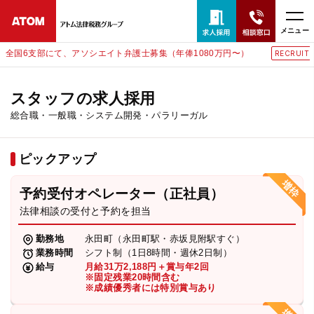
メニュー
〜）
東京にて、相談予約スタッフ募集（月給38万以上）
RECRUIT
24時間365日全国対応
無料相談窓口はこちら
スタッフの求人採用
総合職・一般職・システム開発・パラリーガル
電話・LINE・メールで相談予約受付中
ピックアップ
ホーム
予約受付オペレーター（正社員）
取扱分野
法律相談の受付と予約を担当
勤務地
永田町（永田町駅・赤坂見附駅すぐ）
解決実績
業務時間
シフト制（1日8時間・週休2日制）
給与
月給31万2,188円＋賞与年2回
※固定残業20時間含む
※成績優秀者には特別賞与あり
アクセス