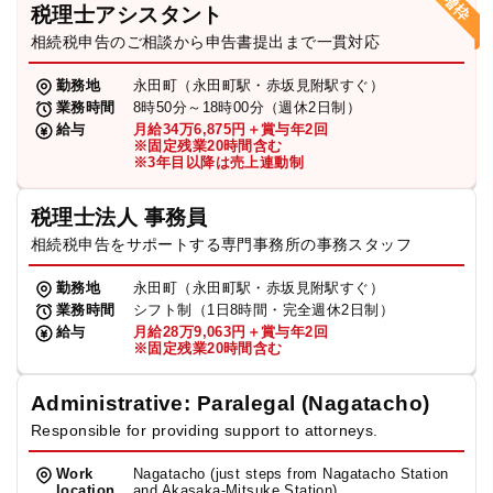
税理士アシスタント
相続税申告のご相談から申告書提出まで一貫対応
勤務地
永田町（永田町駅・赤坂見附駅すぐ）
業務時間
8時50分～18時00分（週休2日制）
給与
月給34万6,875円＋賞与年2回
※固定残業20時間含む
※3年目以降は売上連動制
税理士法人 事務員
相続税申告をサポートする専門事務所の事務スタッフ
勤務地
永田町（永田町駅・赤坂見附駅すぐ）
業務時間
シフト制（1日8時間・完全週休2日制）
給与
月給28万9,063円＋賞与年2回
※固定残業20時間含む
Administrative: Paralegal (Nagatacho)
Responsible for providing support to attorneys.
Work
Nagatacho (just steps from Nagatacho Station
location
and Akasaka-Mitsuke Station)