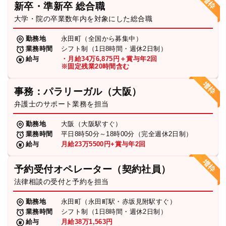
新卒・準新卒 総合職
弁護士・税理士
大学・院の卒業数年内を対象にした総合職
勤務地
永田町（全国から募集中）
業務時間
シフト制（1日8時間・週休2日制）
費用
給与
・月給34万6,875円＋賞与年2回
※固定残業20時間含む
グループ案内
事務：パラリーガル（大阪）
弁護士のサポート業務を担当
求人採用
勤務地
大阪（大阪駅すぐ）
業務時間
平日8時50分～18時00分（完全週休2日制）
お知らせ
給与
月給23万5500円+賞与年2回
予約受付オペレーター（契約社員）
特設サイト
法律相談の受付と予約を担当
勤務地
永田町（永田町駅・赤坂見附駅すぐ）
相談先情報サイト
業務時間
シフト制（1日8時間・週休2日制）
給与
月給38万1,563円