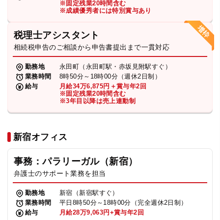
※固定残業20時間含む
法人グループ
※成績優秀者には特別賞与あり
税理士アシスタント
プライバシーポリシー
利用規約
内部通報
お役立ち
相続税申告のご相談から申告書提出まで一貫対応
TikTok受賞
定義集
動画集
勤務地
永田町（永田町駅・赤坂見附駅すぐ）
業務時間
8時50分～18時00分（週休2日制）
給与
月給34万6,875円＋賞与年2回
※固定残業20時間含む
※3年目以降は売上連動制
新宿オフィス
事務：パラリーガル（新宿）
弁護士のサポート業務を担当
勤務地
新宿（新宿駅すぐ）
業務時間
平日8時50分～18時00分（完全週休2日制）
給与
月給28万9,063円+賞与年2回