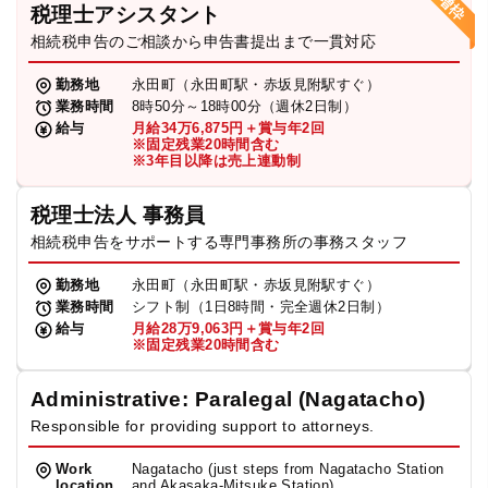
税理士アシスタント
相続税申告のご相談から申告書提出まで一貫対応
勤務地
永田町（永田町駅・赤坂見附駅すぐ）
業務時間
8時50分～18時00分（週休2日制）
給与
月給34万6,875円＋賞与年2回
※固定残業20時間含む
※3年目以降は売上連動制
税理士法人 事務員
相続税申告をサポートする専門事務所の事務スタッフ
勤務地
永田町（永田町駅・赤坂見附駅すぐ）
業務時間
シフト制（1日8時間・完全週休2日制）
給与
月給28万9,063円＋賞与年2回
※固定残業20時間含む
Administrative: Paralegal (Nagatacho)
Responsible for providing support to attorneys.
Work
Nagatacho (just steps from Nagatacho Station
location
and Akasaka-Mitsuke Station)