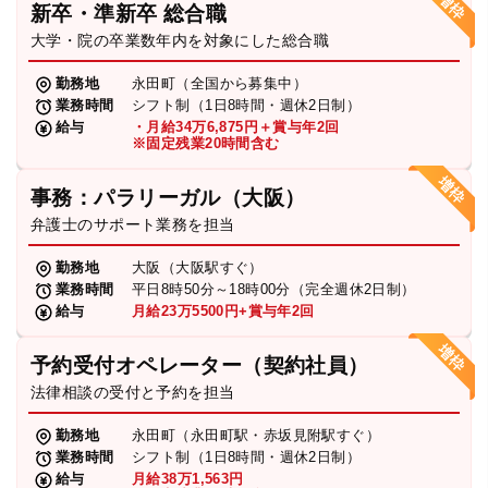
新卒・準新卒 総合職
弁護士・税理士
大学・院の卒業数年内を対象にした総合職
勤務地
永田町（全国から募集中）
業務時間
シフト制（1日8時間・週休2日制）
費用
給与
・月給34万6,875円＋賞与年2回
※固定残業20時間含む
グループ案内
事務：パラリーガル（大阪）
弁護士のサポート業務を担当
求人採用
勤務地
大阪（大阪駅すぐ）
業務時間
平日8時50分～18時00分（完全週休2日制）
お知らせ
給与
月給23万5500円+賞与年2回
予約受付オペレーター（契約社員）
特設サイト
法律相談の受付と予約を担当
勤務地
永田町（永田町駅・赤坂見附駅すぐ）
相談先情報サイト
業務時間
シフト制（1日8時間・週休2日制）
給与
月給38万1,563円