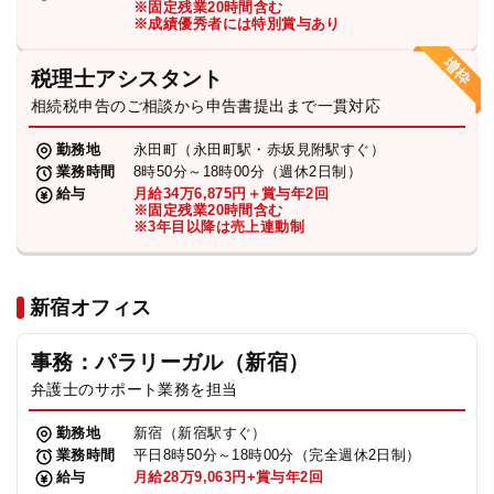
※固定残業20時間含む
法人グループ
※成績優秀者には特別賞与あり
税理士アシスタント
プライバシーポリシー
利用規約
内部通報
お役立ち
相続税申告のご相談から申告書提出まで一貫対応
TikTok受賞
定義集
動画集
勤務地
永田町（永田町駅・赤坂見附駅すぐ）
業務時間
8時50分～18時00分（週休2日制）
給与
月給34万6,875円＋賞与年2回
※固定残業20時間含む
※3年目以降は売上連動制
新宿オフィス
事務：パラリーガル（新宿）
弁護士のサポート業務を担当
勤務地
新宿（新宿駅すぐ）
業務時間
平日8時50分～18時00分（完全週休2日制）
給与
月給28万9,063円+賞与年2回