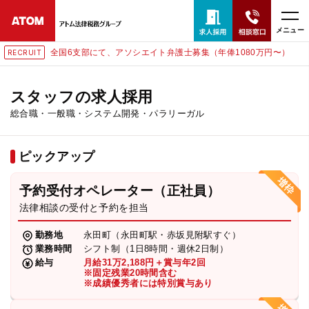
メニュー
全国6支部にて、アソシエイト弁護士募集（年俸1080万円〜）
T
RECRUI
24時間365日全国対応
無料相談窓口はこちら
スタッフの求人採用
総合職・一般職・システム開発・パラリーガル
電話・LINE・メールで相談予約受付中
ピックアップ
ホーム
予約受付オペレーター（正社員）
取扱分野
法律相談の受付と予約を担当
勤務地
永田町（永田町駅・赤坂見附駅すぐ）
解決実績
業務時間
シフト制（1日8時間・週休2日制）
給与
月給31万2,188円＋賞与年2回
※固定残業20時間含む
※成績優秀者には特別賞与あり
アクセス