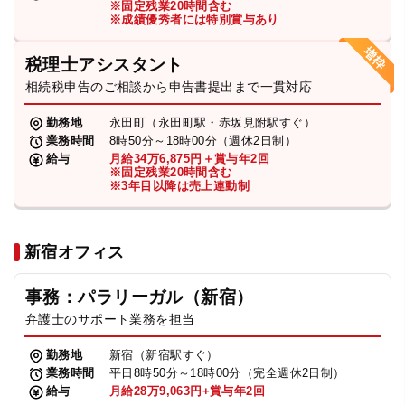
※固定残業20時間含む
法人グループ
※成績優秀者には特別賞与あり
税理士アシスタント
プライバシーポリシー
利用規約
内部通報
お役立ち
相続税申告のご相談から申告書提出まで一貫対応
TikTok受賞
定義集
動画集
勤務地
永田町（永田町駅・赤坂見附駅すぐ）
業務時間
8時50分～18時00分（週休2日制）
給与
月給34万6,875円＋賞与年2回
※固定残業20時間含む
※3年目以降は売上連動制
新宿オフィス
事務：パラリーガル（新宿）
弁護士のサポート業務を担当
勤務地
新宿（新宿駅すぐ）
業務時間
平日8時50分～18時00分（完全週休2日制）
給与
月給28万9,063円+賞与年2回