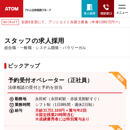
メニュー
全国6支部にて、アソシエイト弁護士募集（年俸1080万円〜）
IT
RECRU
24時間365日全国対応
無料相談窓口はこちら
スタッフの求人採用
総合職・一般職・システム開発・パラリーガル
電話・LINE・メールで相談予約受付中
ピックアップ
ホーム
予約受付オペレーター（正社員）
取扱分野
法律相談の受付と予約を担当
勤務地
永田町（永田町駅・赤坂見附駅すぐ）
解決実績
業務時間
シフト制（1日8時間・週休2日制）
給与
月給31万2,188円＋賞与年2回
※固定残業20時間含む
※成績優秀者には特別賞与あり
アクセス