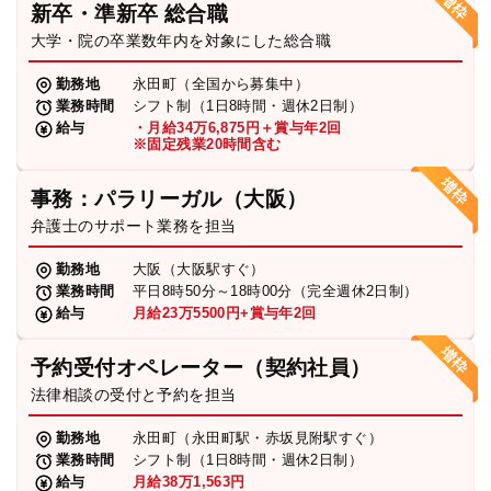
新卒・準新卒 総合職
弁護士・税理士
大学・院の卒業数年内を対象にした総合職
勤務地
永田町（全国から募集中）
業務時間
シフト制（1日8時間・週休2日制）
費用
給与
・月給34万6,875円＋賞与年2回
※固定残業20時間含む
グループ案内
事務：パラリーガル（大阪）
弁護士のサポート業務を担当
求人採用
勤務地
大阪（大阪駅すぐ）
業務時間
平日8時50分～18時00分（完全週休2日制）
お知らせ
給与
月給23万5500円+賞与年2回
予約受付オペレーター（契約社員）
特設サイト
法律相談の受付と予約を担当
勤務地
永田町（永田町駅・赤坂見附駅すぐ）
相談先情報サイト
業務時間
シフト制（1日8時間・週休2日制）
給与
月給38万1,563円