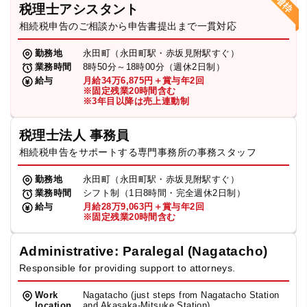
税理士アシスタント
相続税申告のご相談から申告書提出まで一貫対応
勤務地
永田町（永田町駅・赤坂見附駅すぐ）
業務時間
8時50分～18時00分（週休2日制）
給与
月給34万6,875円＋賞与年2回
※固定残業20時間含む
※3年目以降は売上連動制
税理士法人 事務員
相続税申告をサポートする専門事務所の事務スタッフ
勤務地
永田町（永田町駅・赤坂見附駅すぐ）
業務時間
シフト制（1日8時間・完全週休2日制）
給与
月給28万9,063円＋賞与年2回
※固定残業20時間含む
Administrative: Paralegal (Nagatacho)
Responsible for providing support to attorneys.
Work
Nagatacho (just steps from Nagatacho Station
location
and Akasaka-Mitsuke Station)