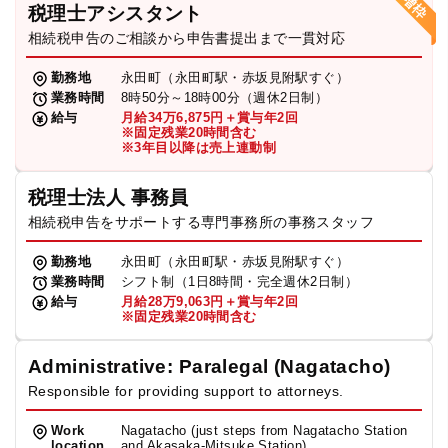
税理士アシスタント
相続税申告のご相談から申告書提出まで一貫対応
勤務地
永田町（永田町駅・赤坂見附駅すぐ）
業務時間
8時50分～18時00分（週休2日制）
給与
月給34万6,875円＋賞与年2回
※固定残業20時間含む
※3年目以降は売上連動制
税理士法人 事務員
相続税申告をサポートする専門事務所の事務スタッフ
勤務地
永田町（永田町駅・赤坂見附駅すぐ）
業務時間
シフト制（1日8時間・完全週休2日制）
給与
月給28万9,063円＋賞与年2回
※固定残業20時間含む
Administrative: Paralegal (Nagatacho)
Responsible for providing support to attorneys.
Work
Nagatacho (just steps from Nagatacho Station
location
and Akasaka-Mitsuke Station)