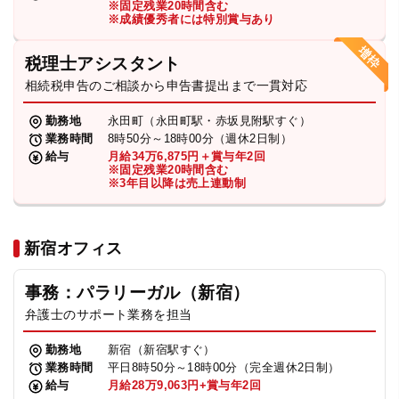
※固定残業20時間含む
法人グループ
※成績優秀者には特別賞与あり
税理士アシスタント
プライバシーポリシー
利用規約
内部通報
お役立ち
相続税申告のご相談から申告書提出まで一貫対応
TikTok受賞
定義集
動画集
勤務地
永田町（永田町駅・赤坂見附駅すぐ）
業務時間
8時50分～18時00分（週休2日制）
給与
月給34万6,875円＋賞与年2回
※固定残業20時間含む
※3年目以降は売上連動制
新宿オフィス
事務：パラリーガル（新宿）
弁護士のサポート業務を担当
勤務地
新宿（新宿駅すぐ）
業務時間
平日8時50分～18時00分（完全週休2日制）
給与
月給28万9,063円+賞与年2回