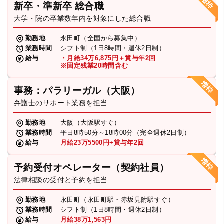
新卒・準新卒 総合職
弁護士・税理士
大学・院の卒業数年内を対象にした総合職
勤務地
永田町（全国から募集中）
業務時間
シフト制（1日8時間・週休2日制）
費用
給与
・月給34万6,875円＋賞与年2回
※固定残業20時間含む
グループ案内
事務：パラリーガル（大阪）
弁護士のサポート業務を担当
求人採用
勤務地
大阪（大阪駅すぐ）
業務時間
平日8時50分～18時00分（完全週休2日制）
お知らせ
給与
月給23万5500円+賞与年2回
予約受付オペレーター（契約社員）
特設サイト
法律相談の受付と予約を担当
勤務地
永田町（永田町駅・赤坂見附駅すぐ）
相談先情報サイト
業務時間
シフト制（1日8時間・週休2日制）
給与
月給38万1,563円