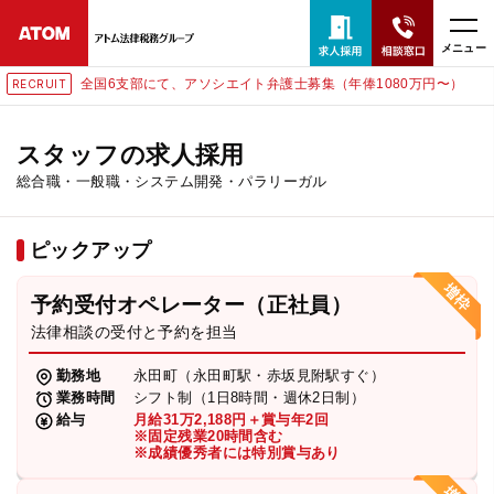
メニュー
全国6支部にて、アソシエイト弁護士募集（年俸1080万円〜）
RECRUIT
24時間365日全国対応
無料相談窓口はこちら
スタッフの求人採用
総合職・一般職・システム開発・パラリーガル
電話・LINE・メールで相談予約受付中
ピックアップ
ホーム
予約受付オペレーター（正社員）
取扱分野
法律相談の受付と予約を担当
勤務地
永田町（永田町駅・赤坂見附駅すぐ）
解決実績
業務時間
シフト制（1日8時間・週休2日制）
給与
月給31万2,188円＋賞与年2回
※固定残業20時間含む
※成績優秀者には特別賞与あり
アクセス