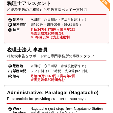
税理士アシスタント
相続税申告のご相談から申告書提出まで一貫対応
勤務地
永田町（永田町駅・赤坂見附駅すぐ）
業務時間
8時50分～18時00分（週休2日制）
給与
月給34万6,875円＋賞与年2回
※固定残業20時間含む
※3年目以降は売上連動制
税理士法人 事務員
相続税申告をサポートする専門事務所の事務スタッフ
勤務地
永田町（永田町駅・赤坂見附駅すぐ）
業務時間
シフト制（1日8時間・完全週休2日制）
給与
月給28万9,063円＋賞与年2回
※固定残業20時間含む
Administrative: Paralegal (Nagatacho)
Responsible for providing support to attorneys.
Work
Nagatacho (just steps from Nagatacho Station
location
and Akasaka-Mitsuke Station)