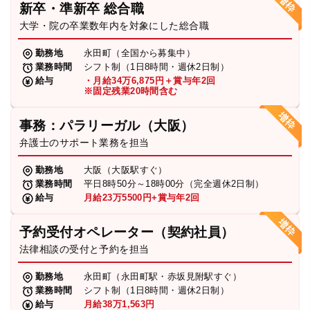
新卒・準新卒 総合職
弁護士・税理士
大学・院の卒業数年内を対象にした総合職
勤務地
永田町（全国から募集中）
業務時間
シフト制（1日8時間・週休2日制）
費用
給与
・月給34万6,875円＋賞与年2回
※固定残業20時間含む
グループ案内
事務：パラリーガル（大阪）
弁護士のサポート業務を担当
求人採用
勤務地
大阪（大阪駅すぐ）
業務時間
平日8時50分～18時00分（完全週休2日制）
お知らせ
給与
月給23万5500円+賞与年2回
予約受付オペレーター（契約社員）
特設サイト
法律相談の受付と予約を担当
勤務地
永田町（永田町駅・赤坂見附駅すぐ）
相談先情報サイト
業務時間
シフト制（1日8時間・週休2日制）
給与
月給38万1,563円