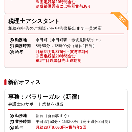
※固定残業20時間含む
法人グループ
※成績優秀者には特別賞与あり
税理士アシスタント
プライバシーポリシー
利用規約
内部通報
お役立ち
相続税申告のご相談から申告書提出まで一貫対応
TikTok受賞
定義集
動画集
勤務地
永田町（永田町駅・赤坂見附駅すぐ）
業務時間
8時50分～18時00分（週休2日制）
給与
月給34万6,875円＋賞与年2回
※固定残業20時間含む
※3年目以降は売上連動制
新宿オフィス
事務：パラリーガル（新宿）
弁護士のサポート業務を担当
勤務地
新宿（新宿駅すぐ）
業務時間
平日8時50分～18時00分（完全週休2日制）
給与
月給28万9,063円+賞与年2回