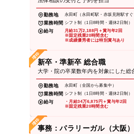
法律相談の受付と予約を担当
永田町（永田町駅・赤坂見附駅すぐ
勤務地
シフト制（1日8時間・週休2日制）
業務時間
月給31万2,188円＋賞与年2回
給与
※固定残業20時間含む
※成績優秀者には特別賞与あり
新卒・準新卒 総合職
大学・院の卒業数年内を対象にした総
永田町（全国から募集中）
勤務地
シフト制（1日8時間・週休2日制）
業務時間
・月給34万6,875円＋賞与年2回
給与
※固定残業20時間含む
事務：パラリーガル（大阪