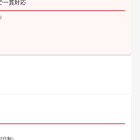
で一貫対応
）
）
休2日制）