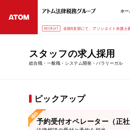
永田町
仙台
埼玉大宮
刑事事件
千葉
交通事故
市
ホー
集（年俸1080万円〜）
東京にて、相
RECRUIT
スタッフの求人採用
総合職・一般職・システム開発・パラリーガル
ピックアップ
予約受付オペレーター（正社