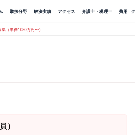
川
相続税
企業理念
丸の内
刑事事件
刑事事件
女性トラブル
代表挨拶
新宿
交通事故
交通事故
北千住
グループ概要
一般民事
相続税
相続税
横浜
出演・監修
離婚
沿革・組織
静岡
ム
取扱分野
解決実績
アクセス
弁護士・税理士
費用
談予約スタッフ募集（月給38万以上）
員）