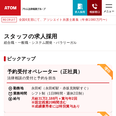
メニュー
全国6支部にて、アソシエイト弁護士募集（年俸1080万円〜）
東
RECRUIT
24時間365日全国対応
無料相談窓口はこちら
スタッフの求人採用
総合職・一般職・システム開発・パラリーガル
電話・LINE・メールで相談予約受付中
ピックアップ
ホーム
予約受付オペレーター（正社員）
取扱分野
法律相談の受付と予約を担当
勤務地
永田町（永田町駅・赤坂見附駅すぐ）
解決実績
業務時間
シフト制（1日8時間・週休2日制）
給与
月給31万2,188円＋賞与年2回
※固定残業20時間含む
※成績優秀者には特別賞与あり
アクセス