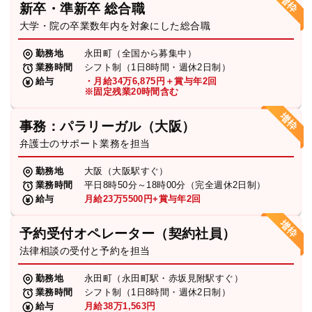
新卒・準新卒 総合職
弁護士・税理士
大学・院の卒業数年内を対象にした総合職
勤務地
永田町（全国から募集中）
業務時間
シフト制（1日8時間・週休2日制）
費用
給与
・月給34万6,875円＋賞与年2回
※固定残業20時間含む
グループ案内
事務：パラリーガル（大阪）
弁護士のサポート業務を担当
求人採用
勤務地
大阪（大阪駅すぐ）
業務時間
平日8時50分～18時00分（完全週休2日制）
お知らせ
給与
月給23万5500円+賞与年2回
予約受付オペレーター（契約社員）
特設サイト
法律相談の受付と予約を担当
勤務地
永田町（永田町駅・赤坂見附駅すぐ）
相談先情報サイト
業務時間
シフト制（1日8時間・週休2日制）
給与
月給38万1,563円