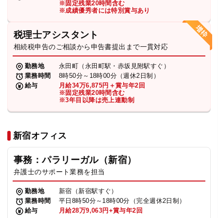
※固定残業20時間含む
法人グループ
※成績優秀者には特別賞与あり
税理士アシスタント
プライバシーポリシー
利用規約
内部通報
お役立ち
相続税申告のご相談から申告書提出まで一貫対応
TikTok受賞
定義集
動画集
勤務地
永田町（永田町駅・赤坂見附駅すぐ）
業務時間
8時50分～18時00分（週休2日制）
給与
月給34万6,875円＋賞与年2回
※固定残業20時間含む
※3年目以降は売上連動制
新宿オフィス
事務：パラリーガル（新宿）
弁護士のサポート業務を担当
勤務地
新宿（新宿駅すぐ）
業務時間
平日8時50分～18時00分（完全週休2日制）
給与
月給28万9,063円+賞与年2回