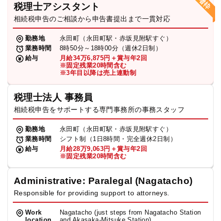
税理士アシスタント
相続税申告のご相談から申告書提出まで一貫対応
勤務地
永田町（永田町駅・赤坂見附駅すぐ）
業務時間
8時50分～18時00分（週休2日制）
給与
月給34万6,875円＋賞与年2回
※固定残業20時間含む
※3年目以降は売上連動制
税理士法人 事務員
相続税申告をサポートする専門事務所の事務スタッフ
勤務地
永田町（永田町駅・赤坂見附駅すぐ）
業務時間
シフト制（1日8時間・完全週休2日制）
給与
月給28万9,063円＋賞与年2回
※固定残業20時間含む
Administrative: Paralegal (Nagatacho)
Responsible for providing support to attorneys.
Work
Nagatacho (just steps from Nagatacho Station
location
and Akasaka-Mitsuke Station)