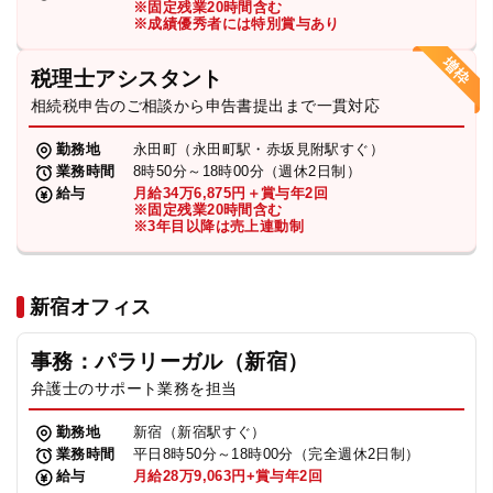
※固定残業20時間含む
法人グループ
※成績優秀者には特別賞与あり
税理士アシスタント
プライバシーポリシー
利用規約
内部通報
お役立ち
相続税申告のご相談から申告書提出まで一貫対応
TikTok受賞
定義集
動画集
勤務地
永田町（永田町駅・赤坂見附駅すぐ）
業務時間
8時50分～18時00分（週休2日制）
給与
月給34万6,875円＋賞与年2回
※固定残業20時間含む
※3年目以降は売上連動制
新宿オフィス
事務：パラリーガル（新宿）
弁護士のサポート業務を担当
勤務地
新宿（新宿駅すぐ）
業務時間
平日8時50分～18時00分（完全週休2日制）
給与
月給28万9,063円+賞与年2回