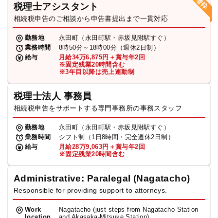
税理士アシスタント
相続税申告のご相談から申告書提出まで一貫対応
勤務地
永田町（永田町駅・赤坂見附駅すぐ）
業務時間
8時50分～18時00分（週休2日制）
給与
月給34万6,875円＋賞与年2回
※固定残業20時間含む
※3年目以降は売上連動制
税理士法人 事務員
相続税申告をサポートする専門事務所の事務スタッフ
勤務地
永田町（永田町駅・赤坂見附駅すぐ）
業務時間
シフト制（1日8時間・完全週休2日制）
給与
月給28万9,063円＋賞与年2回
※固定残業20時間含む
Administrative: Paralegal (Nagatacho)
Responsible for providing support to attorneys.
Work
Nagatacho (just steps from Nagatacho Station
location
and Akasaka-Mitsuke Station)