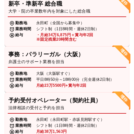
新卒・準新卒 総合職
弁護士・税理士
大学・院の卒業数年内を対象にした総合職
勤務地
永田町（全国から募集中）
業務時間
シフト制（1日8時間・週休2日制）
費用
給与
・月給34万6,875円＋賞与年2回
※固定残業20時間含む
グループ案内
事務：パラリーガル（大阪）
弁護士のサポート業務を担当
求人採用
勤務地
大阪（大阪駅すぐ）
業務時間
平日8時50分～18時00分（完全週休2日制）
お知らせ
給与
月給23万5500円+賞与年2回
予約受付オペレーター（契約社員）
特設サイト
法律相談の受付と予約を担当
勤務地
永田町（永田町駅・赤坂見附駅すぐ）
相談先情報サイト
業務時間
シフト制（1日8時間・週休2日制）
給与
月給38万1,563円