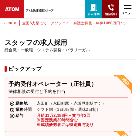
メニュー
全国6支部にて、アソシエイト弁護士募集（年俸1080万円〜）
RECRUIT
24時間365日全国対応
無料相談窓口はこちら
スタッフの求人採用
総合職・一般職・システム開発・パラリーガル
電話・LINE・メールで相談予約受付中
ピックアップ
ホーム
予約受付オペレーター（正社員）
取扱分野
法律相談の受付と予約を担当
勤務地
永田町（永田町駅・赤坂見附駅すぐ）
解決実績
業務時間
シフト制（1日8時間・週休2日制）
給与
月給31万2,188円＋賞与年2回
※固定残業20時間含む
※成績優秀者には特別賞与あり
アクセス