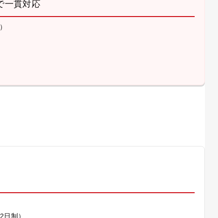
で一貫対応
）
）
休2日制）