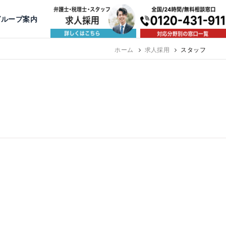
出版・寄稿
名古屋
京都
公益活動
大阪
神戸
福岡
グループ案内
相談予約スタッフ募集（月給38万以上）
ホーム
求人採用
スタッフ