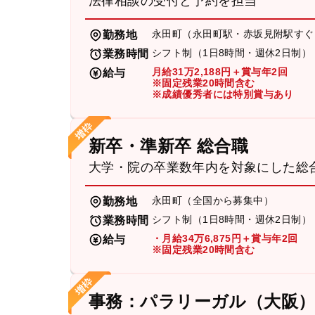
法律相談の受付と予約を担当
永田町（永田町駅・赤坂見附駅すぐ
勤務地
シフト制（1日8時間・週休2日制）
業務時間
月給31万2,188円＋賞与年2回
給与
※固定残業20時間含む
※成績優秀者には特別賞与あり
新卒・準新卒 総合職
大学・院の卒業数年内を対象にした総
永田町（全国から募集中）
勤務地
シフト制（1日8時間・週休2日制）
業務時間
・月給34万6,875円＋賞与年2回
給与
※固定残業20時間含む
事務：パラリーガル（大阪