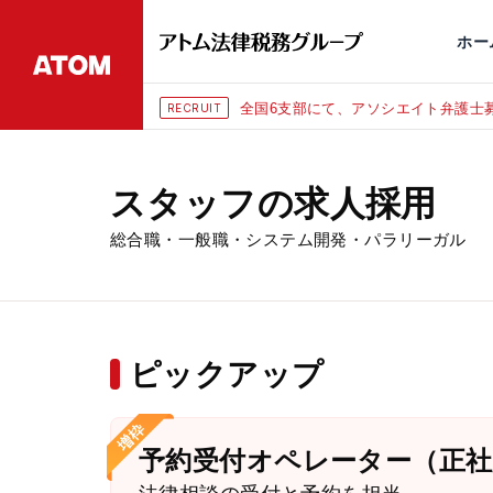
永田町
仙台
埼玉大宮
刑事事件
千葉
交通事故
市
ホー
全国6支部にて、アソシエイト弁護士募
RECRUIT
スタッフの求人採用
総合職・一般職・システム開発・パラリーガル
ピックアップ
予約受付オペレーター（正社