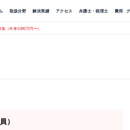
川
相続税
企業理念
丸の内
刑事事件
刑事事件
女性トラブル
代表挨拶
新宿
交通事故
交通事故
北千住
グループ概要
一般民事
相続税
相続税
横浜
出演・監修
離婚
沿革・組織
静岡
ム
取扱分野
解決実績
アクセス
弁護士・税理士
費用
集（年俸1080万円〜）
東京にて、
RECRUIT
員）