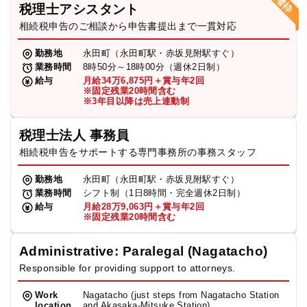
税理士アシスタント
相続税申告のご相談から申告書提出まで一貫対応
勤務地
永田町（永田町駅・赤坂見附駅すぐ）
業務時間
8時50分～18時00分（週休2日制）
給与
月給34万6,875円＋賞与年2回
※固定残業20時間含む
※3年目以降は売上連動制
税理士法人 事務員
相続税申告をサポートする専門事務所の事務スタッフ
勤務地
永田町（永田町駅・赤坂見附駅すぐ）
業務時間
シフト制（1日8時間・完全週休2日制）
給与
月給28万9,063円＋賞与年2回
※固定残業20時間含む
Administrative: Paralegal (Nagatacho)
Responsible for providing support to attorneys.
Work
Nagatacho (just steps from Nagatacho Station
location
and Akasaka-Mitsuke Station)