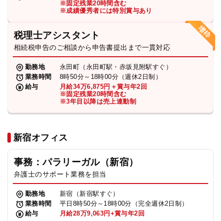
※固定残業20時間含む
法人グループ
※成績優秀者には特別賞与あり
税理士アシスタント
プライバシーポリシー
利用規約
内部通報
お役立ち
相続税申告のご相談から申告書提出まで一貫対応
TikTok受賞
定義集
動画集
勤務地
永田町（永田町駅・赤坂見附駅すぐ）
業務時間
8時50分～18時00分（週休2日制）
給与
月給34万6,875円＋賞与年2回
※固定残業20時間含む
※3年目以降は売上連動制
新宿オフィス
事務：パラリーガル（新宿）
弁護士のサポート業務を担当
勤務地
新宿（新宿駅すぐ）
業務時間
平日8時50分～18時00分（完全週休2日制）
給与
月給28万9,063円+賞与年2回