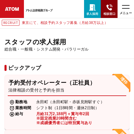
メニュー
東京にて、相談予約スタッフ募集（月給38万以上）
RECRUIT
24時間365日全国対応
無料相談窓口はこちら
スタッフの求人採用
総合職・一般職・システム開発・パラリーガル
電話・LINE・メールで相談予約受付中
ピックアップ
ホーム
予約受付オペレーター（正社員）
取扱分野
法律相談の受付と予約を担当
勤務地
永田町（永田町駅・赤坂見附駅すぐ）
解決実績
業務時間
シフト制（1日8時間・週休2日制）
給与
月給31万2,188円＋賞与年2回
※固定残業20時間含む
※成績優秀者には特別賞与あり
アクセス