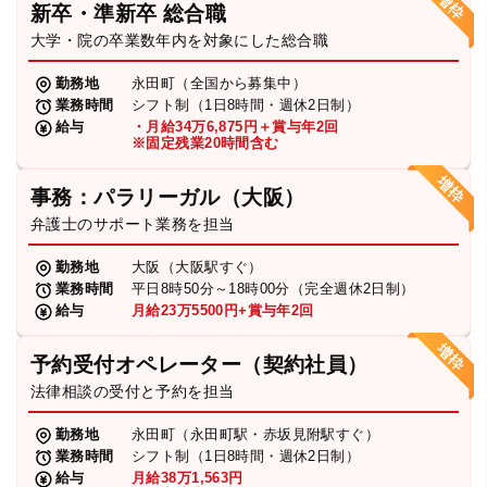
新卒・準新卒 総合職
弁護士・税理士
大学・院の卒業数年内を対象にした総合職
勤務地
永田町（全国から募集中）
業務時間
シフト制（1日8時間・週休2日制）
費用
給与
・月給34万6,875円＋賞与年2回
※固定残業20時間含む
グループ案内
事務：パラリーガル（大阪）
弁護士のサポート業務を担当
求人採用
勤務地
大阪（大阪駅すぐ）
業務時間
平日8時50分～18時00分（完全週休2日制）
お知らせ
給与
月給23万5500円+賞与年2回
予約受付オペレーター（契約社員）
特設サイト
法律相談の受付と予約を担当
勤務地
永田町（永田町駅・赤坂見附駅すぐ）
相談先情報サイト
業務時間
シフト制（1日8時間・週休2日制）
給与
月給38万1,563円