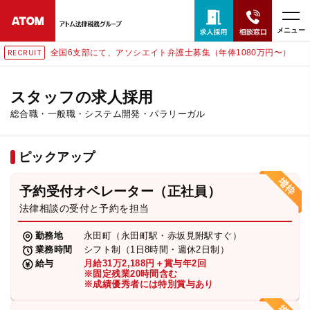
メニュー
全国6支部にて、アソシエイト弁護士募集（年俸1080万円〜）
RECRUIT
24時間365日全国対応
無料相談窓口はこちら
スタッフの求人採用
総合職・一般職・システム開発・パラリーガル
電話・LINE・メールで相談予約受付中
ピックアップ
ホーム
予約受付オペレーター（正社員）
取扱分野
法律相談の受付と予約を担当
勤務地
永田町（永田町駅・赤坂見附駅すぐ）
解決実績
業務時間
シフト制（1日8時間・週休2日制）
給与
月給31万2,188円＋賞与年2回
※固定残業20時間含む
※成績優秀者には特別賞与あり
アクセス