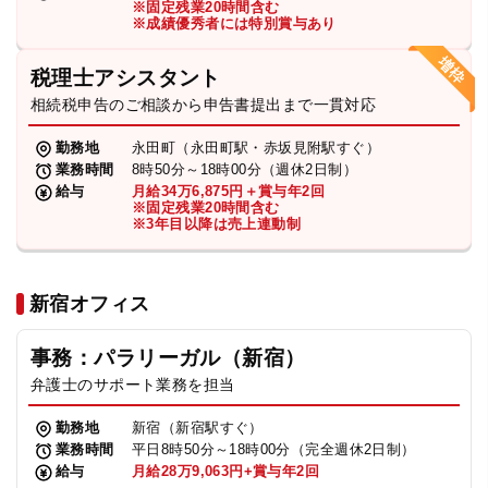
※固定残業20時間含む
法人グループ
※成績優秀者には特別賞与あり
税理士アシスタント
プライバシーポリシー
利用規約
内部通報
お役立ち
相続税申告のご相談から申告書提出まで一貫対応
TikTok受賞
定義集
動画集
勤務地
永田町（永田町駅・赤坂見附駅すぐ）
業務時間
8時50分～18時00分（週休2日制）
給与
月給34万6,875円＋賞与年2回
※固定残業20時間含む
※3年目以降は売上連動制
新宿オフィス
事務：パラリーガル（新宿）
弁護士のサポート業務を担当
勤務地
新宿（新宿駅すぐ）
業務時間
平日8時50分～18時00分（完全週休2日制）
給与
月給28万9,063円+賞与年2回