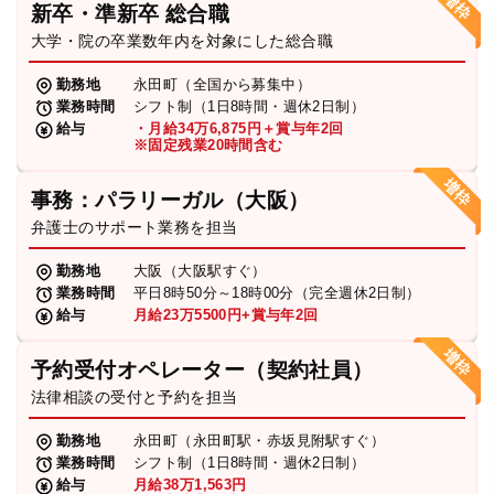
新卒・準新卒 総合職
弁護士・税理士
大学・院の卒業数年内を対象にした総合職
勤務地
永田町（全国から募集中）
業務時間
シフト制（1日8時間・週休2日制）
費用
給与
・月給34万6,875円＋賞与年2回
※固定残業20時間含む
グループ案内
事務：パラリーガル（大阪）
弁護士のサポート業務を担当
求人採用
勤務地
大阪（大阪駅すぐ）
業務時間
平日8時50分～18時00分（完全週休2日制）
お知らせ
給与
月給23万5500円+賞与年2回
予約受付オペレーター（契約社員）
特設サイト
法律相談の受付と予約を担当
勤務地
永田町（永田町駅・赤坂見附駅すぐ）
相談先情報サイト
業務時間
シフト制（1日8時間・週休2日制）
給与
月給38万1,563円