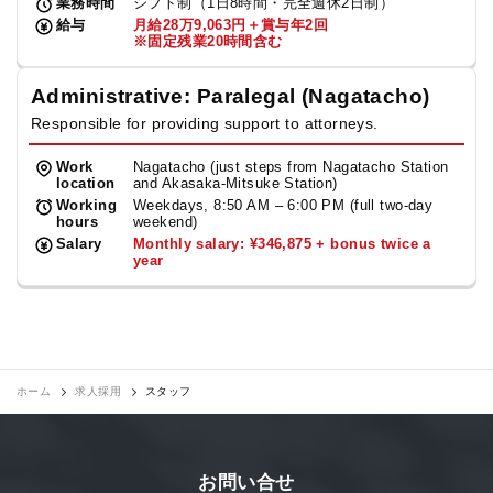
業務時間
シフト制（1日8時間・完全週休2日制）
給与
月給28万9,063円＋賞与年2回
※固定残業20時間含む
Administrative: Paralegal (Nagatacho)
Responsible for providing support to attorneys.
Work
Nagatacho (just steps from Nagatacho Station
location
and Akasaka-Mitsuke Station)
Working
Weekdays, 8:50 AM – 6:00 PM (full two-day
hours
weekend)
Salary
Monthly salary: ¥346,875 + bonus twice a
year
ホーム
求人採用
スタッフ
お問い合せ